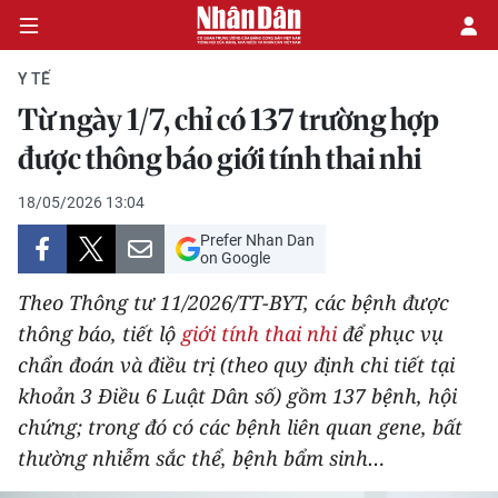
Y TẾ
Từ ngày 1/7, chỉ có 137 trường hợp
CHÍNH TRỊ
được thông báo giới tính thai nhi
KINH TẾ
18/05/2026 13:04
Prefer Nhan Dan
VĂN HÓA
on Google
Theo Thông tư 11/2026/TT-BYT, các bệnh được
XÃ HỘI
thông báo, tiết lộ
giới tính thai nhi
để phục vụ
chẩn đoán và điều trị (theo quy định chi tiết tại
PHÁP LUẬT
khoản 3 Điều 6 Luật Dân số) gồm 137 bệnh, hội
DU LỊCH
chứng; trong đó có các bệnh liên quan gene, bất
thường nhiễm sắc thể, bệnh bẩm sinh…
THẾ GIỚI