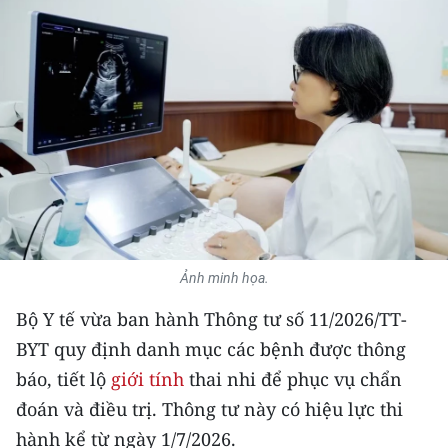
THỂ THAO
GIÁO DỤC
Y TẾ
KHOA HỌC - CÔNG NGHỆ
MÔI TRƯỜNG
BẠN ĐỌC
Ảnh minh họa.
KIỂM CHỨNG THÔNG TIN
Bộ Y tế vừa ban hành Thông tư số 11/2026/TT-
BYT quy định danh mục các bệnh được thông
TRI THỨC CHUYÊN SÂU
báo, tiết lộ
giới tính
thai nhi để phục vụ chẩn
đoán và điều trị. Thông tư này có hiệu lực thi
54 DÂN TỘC VIỆT NAM
hành kể từ ngày 1/7/2026.