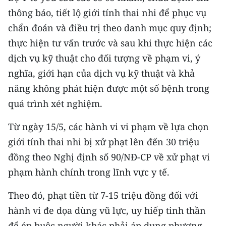
Media Pháp luật
thông báo, tiết lộ giới tính thai nhi để phục vụ
Media Du lịch
chẩn đoán và điều trị theo danh mục quy định;
thực hiện tư vấn trước và sau khi thực hiện các
Media Thế giới
dịch vụ kỹ thuật cho đối tượng về phạm vi, ý
Media Thể thao
nghĩa, giới hạn của dịch vụ kỹ thuật và khả
năng không phát hiện được một số bệnh trong
Media Giáo dục
quá trình xét nghiệm.
Media Y tế
Từ ngày 15/5, các hành vi vi phạm về lựa chọn
Media Khoa học - Công nghệ
giới tính thai nhi bị xử phạt lên đến 30 triệu
đồng theo Nghị định số 90/NĐ-CP về xử phạt vi
Media Môi trường
phạm hành chính trong lĩnh vực y tế.
Ảnh
Theo đó, phạt tiền từ 7-15 triệu đồng đối với
Infographic
hành vi đe dọa dùng vũ lực, uy hiếp tinh thần
để ép buộc người khác phải áp dụng phương