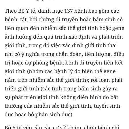
CHƯƠNG TRÌNH OCOP - MỖI XÃ
MỘT SẢN PHẨM
Theo Bộ Y tế, danh mục 137 bệnh bao gồm các
bệnh, tật, hội chứng di truyền hoặc bẩm sinh có
liên quan đến nhiễm sắc thể giới tính hoặc gene
RADIO
ảnh hưởng đến quá trình xác định và phát triển
MEDIA CENTER
giới tính, trong đó việc xác định giới tính thai
nhi có ý nghĩa trong chẩn đoán, tiên lượng, điều
E-Magazine
trị hoặc dự phòng bệnh; bệnh di truyền liên kết
Video
giới tính (nhóm các bệnh lý do biến thể gene
nằm trên nhiễm sắc thể giới tính); rối loạn phát
Media Chính trị
triển giới tính (các tình trạng bẩm sinh gây ra
Media Kinh tế
sự phát triển giới tính không điển hình do bất
thường của nhiễm sắc thể giới tính, tuyến sinh
Media Văn hóa
dục hoặc bộ phận sinh dục).
Media Xã hội
Bộ Y tế yêu cầu các cơ sở khám, chữa bệnh chỉ