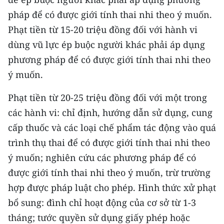
TIN MỚI
pháp để có được giới tính thai nhi theo ý muốn.
Phạt tiền từ 15-20 triệu đồng đối với hành vi
TIN ĐỊA PHƯƠNG
dùng vũ lực ép buộc người khác phải áp dụng
Trung du và miền núi phía Bắc
phương pháp để có được giới tính thai nhi theo
ý muốn.
Đồng bằng sông Hồng
Phạt tiền từ 20-25 triệu đồng đối với một trong
Bắc Trung Bộ
các hành vi: chỉ định, hướng dẫn sử dụng, cung
Duyên hải Nam Trung Bộ và Tây
cấp thuốc và các loại chế phẩm tác động vào quá
Nguyên
trình thụ thai để có được giới tính thai nhi theo
Đông Nam Bộ
ý muốn; nghiên cứu các phương pháp để có
được giới tính thai nhi theo ý muốn, trừ trường
Đồng bằng sông Cửu Long
hợp được pháp luật cho phép. Hình thức xử phạt
Chuyên trang Hà Nội
bổ sung: đình chỉ hoạt động của cơ sở từ 1-3
tháng; tước quyền sử dụng giấy phép hoặc
Chuyên trang TP. Hồ Chí Minh