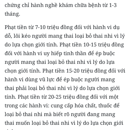
chứng chỉ hành nghề khám chữa bệnh từ 1-3
CHUYÊN ĐỀ
tháng.
CÁC CHUYÊN TRANG
Phạt tiền từ 7-10 triệu đồng đối với hành vi dụ
dỗ, lôi kéo người mang thai loại bỏ thai nhi vì lý
do lựa chọn giới tính. Phạt tiền 10-15 triệu đồng
VỀ BÁO NHÂN DÂN
đối với hành vi uy hiếp tinh thần để ép buộc
THỜI NAY
người mang thai loại bỏ thai nhi vì lý do lựa
chọn giới tính. Phạt tiền 15-20 triệu đồng đối với
NHÂN DÂN CUỐI TUẦN
hành vi dùng vũ lực để ép buộc người mang
NHÂN DÂN HẰNG THÁNG
thai phải loại bỏ thai nhi vì lý do lựa chọn giới
tính. Phạt tiền từ 20-25 triệu đồng đối với một
MUA BÁO
trong các hành vi: cung cấp hóa chất, thuốc để
loại bỏ thai nhi mà biết rõ người đang mang
ĐỌC BÁO IN
thai muốn loại bỏ thai nhi vì lý do lựa chọn giới