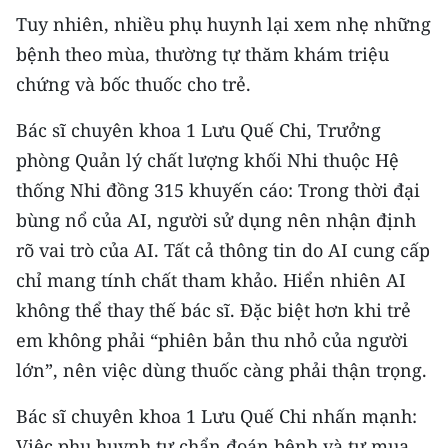
Media Pháp luật
Tuy nhiên, nhiều phụ huynh lại xem nhẹ những
Media Du lịch
bệnh theo mùa, thường tự thăm khám triệu
chứng và bốc thuốc cho trẻ.
Media Thế giới
Bác sĩ chuyên khoa 1 Lưu Quế Chi, Trưởng
Media Thể thao
phòng Quản lý chất lượng khối Nhi thuộc Hệ
Media Giáo dục
thống Nhi đồng 315 khuyến cáo: Trong thời đại
bùng nổ của AI, người sử dụng nên nhận định
Media Y tế
rõ vai trò của AI. Tất cả thông tin do AI cung cấp
Media Khoa học - Công nghệ
chỉ mang tính chất tham khảo. Hiển nhiên AI
không thể thay thế bác sĩ. Đặc biệt hơn khi trẻ
Media Môi trường
em không phải “phiên bản thu nhỏ của người
Ảnh
lớn”, nên việc dùng thuốc càng phải thận trọng.
Infographic
Bác sĩ chuyên khoa 1 Lưu Quế Chi nhấn mạnh:
Việc phụ huynh tự chẩn đoán bệnh và tự mua