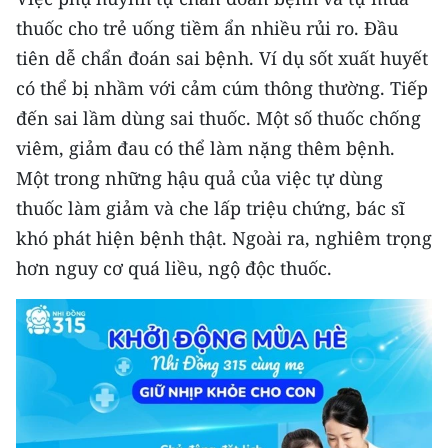
TIN MỚI
thuốc cho trẻ uống tiềm ẩn nhiều rủi ro. Đầu
tiên dễ chẩn đoán sai bệnh. Ví dụ sốt xuất huyết
TIN ĐỊA PHƯƠNG
có thể bị nhầm với cảm cúm thông thường. Tiếp
Trung du và miền núi phía Bắc
đến sai lầm dùng sai thuốc. Một số thuốc chống
viêm, giảm đau có thể làm nặng thêm bệnh.
Đồng bằng sông Hồng
Một trong những hậu quả của việc tự dùng
Bắc Trung Bộ
thuốc làm giảm và che lấp triệu chứng, bác sĩ
khó phát hiện bệnh thật. Ngoài ra, nghiêm trọng
Duyên hải Nam Trung Bộ và Tây
hơn nguy cơ quá liều, ngộ độc thuốc.
Nguyên
Đông Nam Bộ
Đồng bằng sông Cửu Long
Chuyên trang Hà Nội
Chuyên trang TP. Hồ Chí Minh