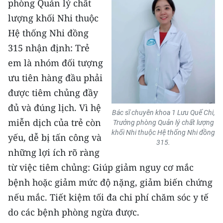
phòng Quản lý chất
CHƯƠNG TRÌNH OCOP - MỖI XÃ
MỘT SẢN PHẨM
lượng khối Nhi thuộc
Hệ thống Nhi đồng
315 nhận định: Trẻ
RADIO
em là nhóm đối tượng
MEDIA CENTER
ưu tiên hàng đầu phải
được tiêm chủng đầy
E-Magazine
đủ và đúng lịch. Vì hệ
Bác sĩ chuyên khoa 1 Lưu Quế Chi,
Video
miễn dịch của trẻ còn
Trưởng phòng Quản lý chất lượng
khối Nhi thuộc Hệ thống Nhi đồng
yếu, dễ bị tấn công và
Media Chính trị
315.
những lợi ích rõ ràng
Media Kinh tế
từ việc tiêm chủng: Giúp giảm nguy cơ mắc
bệnh hoặc giảm mức độ nặng, giảm biến chứng
Media Văn hóa
nếu mắc. Tiết kiệm tối đa chi phí chăm sóc y tế
Media Xã hội
do các bệnh phòng ngừa được.