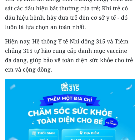
ENGLISH
sát các dấu hiệu bất thường của trẻ; Khi trẻ có
dấu hiệu bệnh, hãy đưa trẻ đến cơ sở y tế - đó
中文
luôn là lựa chọn an toàn nhất.
FRANÇAIS
Hiện nay, Hệ thống Y tế Nhi đồng 315 và Tiêm
РУССКИЙ
chủng 315 tự hào cung cấp danh mục vaccine
đa dạng, giúp bảo vệ toàn diện sức khỏe cho trẻ
ESPAÑOL
em và cộng đồng.
한국어