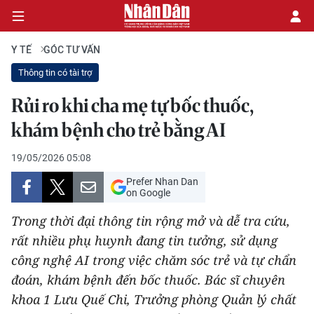
Y TẾ
GÓC TƯ VẤN
Thông tin có tài trợ
CHÍNH TRỊ
Rủi ro khi cha mẹ tự bốc thuốc,
khám bệnh cho trẻ bằng AI
KINH TẾ
19/05/2026 05:08
VĂN HÓA
Prefer Nhan Dan
on Google
XÃ HỘI
Trong thời đại thông tin rộng mở và dễ tra cứu,
PHÁP LUẬT
rất nhiều phụ huynh đang tin tưởng, sử dụng
công nghệ AI trong việc chăm sóc trẻ và tự chẩn
DU LỊCH
đoán, khám bệnh đến bốc thuốc. Bác sĩ chuyên
THẾ GIỚI
khoa 1 Lưu Quế Chi, Trưởng phòng Quản lý chất