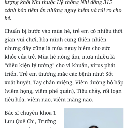
lượng khối Nhi thuộc Hệ thống Nhi đồng 315
THỂ THAO
cảnh báo tiềm ẩn những nguy hiểm và rủi ro cho
bé.
GIÁO DỤC
Chuẩn bị bước vào mùa hè, trẻ em có nhiều thời
Y TẾ
gian vui chơi, hòa mình cùng thiên nhiên
nhưng đây cũng là mùa nguy hiểm cho sức
KHOA HỌC - CÔNG NGHỆ
khỏe của trẻ. Mùa hè nóng ẩm, mưa nhiều là
MÔI TRƯỜNG
“điều kiện lý tưởng” cho vi khuẩn, virus phát
triển. Trẻ em thường mắc các bệnh như: Sốt
BẠN ĐỌC
xuất huyết, Tay chân miệng, Viêm đường hô hấp
KIỂM CHỨNG THÔNG TIN
(viêm họng, viêm phế quản), Tiêu chảy, rối loạn
tiêu hóa, Viêm não, viêm màng não.
TRI THỨC CHUYÊN SÂU
Bác sĩ chuyên khoa 1
54 DÂN TỘC VIỆT NAM
Lưu Quế Chi, Trưởng