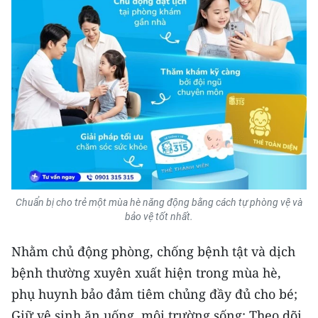
CHUYÊN ĐỀ
CÁC CHUYÊN TRANG
VỀ BÁO NHÂN DÂN
THỜI NAY
NHÂN DÂN CUỐI TUẦN
Chuẩn bị cho trẻ một mùa hè năng động bằng cách tự phòng vệ và
NHÂN DÂN HẰNG THÁNG
bảo vệ tốt nhất.
MUA BÁO
Nhằm chủ động phòng, chống bệnh tật và dịch
bệnh thường xuyên xuất hiện trong mùa hè,
ĐỌC BÁO IN
phụ huynh bảo đảm tiêm chủng đầy đủ cho bé;
Giữ vệ sinh ăn uống, môi trường sống; Theo dõi