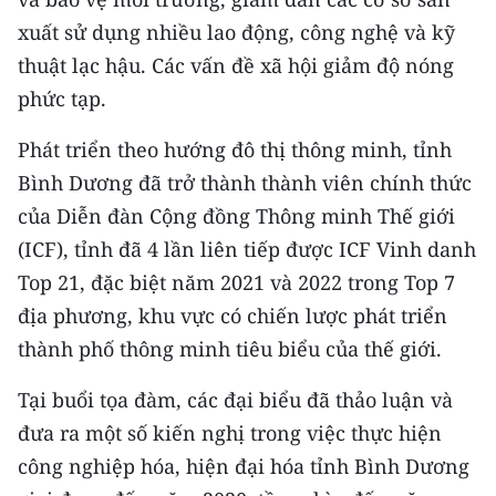
Media Pháp luật
xuất sử dụng nhiều lao động, công nghệ và kỹ
Media Du lịch
thuật lạc hậu. Các vấn đề xã hội giảm độ nóng
phức tạp.
Media Thế giới
Phát triển theo hướng đô thị thông minh, tỉnh
Media Thể thao
Bình Dương đã trở thành thành viên chính thức
Media Giáo dục
của Diễn đàn Cộng đồng Thông minh Thế giới
(ICF), tỉnh đã 4 lần liên tiếp được ICF Vinh danh
Media Y tế
Top 21, đặc biệt năm 2021 và 2022 trong Top 7
Media Khoa học - Công nghệ
địa phương, khu vực có chiến lược phát triển
thành phố thông minh tiêu biểu của thế giới.
Media Môi trường
Tại buổi tọa đàm, các đại biểu đã thảo luận và
Ảnh
đưa ra một số kiến nghị trong việc thực hiện
Infographic
công nghiệp hóa, hiện đại hóa tỉnh Bình Dương