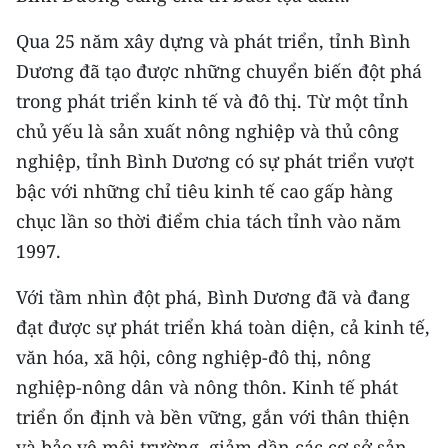
CHƯƠNG TRÌNH OCOP - MỖI XÃ
MỘT SẢN PHẨM
Qua 25 năm xây dựng và phát triển, tỉnh Bình
Dương đã tạo được những chuyển biến đột phá
RADIO
trong phát triển kinh tế và đô thị. Từ một tỉnh
chủ yếu là sản xuất nông nghiệp và thủ công
MEDIA CENTER
nghiệp, tỉnh Bình Dương có sự phát triển vượt
bậc với những chỉ tiêu kinh tế cao gấp hàng
E-Magazine
chục lần so thời điểm chia tách tỉnh vào năm
Video
1997.
Media Chính trị
Với tầm nhìn đột phá, Bình Dương đã và đang
Media Kinh tế
đạt được sự phát triển khá toàn diện, cả kinh tế,
văn hóa, xã hội, công nghiệp-đô thị, nông
Media Văn hóa
nghiệp-nông dân và nông thôn. Kinh tế phát
Media Xã hội
triển ổn định và bền vững, gắn với thân thiện
và bảo vệ môi trường, giảm dần các cơ sở sản