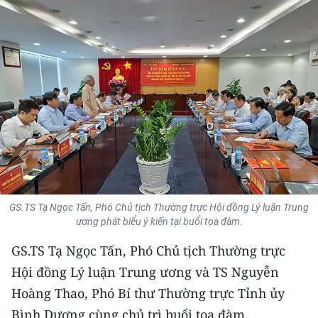
THỂ THAO
GIÁO DỤC
Y TẾ
KHOA HỌC - CÔNG NGHỆ
MÔI TRƯỜNG
BẠN ĐỌC
GS.TS Tạ Ngọc Tấn, Phó Chủ tịch Thường trực Hội đồng Lý luận Trung
KIỂM CHỨNG THÔNG TIN
ương phát biểu ý kiến tại buổi tọa đàm.
GS.TS Tạ Ngọc Tấn, Phó Chủ tịch Thường trực
TRI THỨC CHUYÊN SÂU
Hội đồng Lý luận Trung ương và TS Nguyễn
54 DÂN TỘC VIỆT NAM
Hoàng Thao, Phó Bí thư Thường trực Tỉnh ủy
Bình Dương cùng chủ trì buổi tọa đàm.