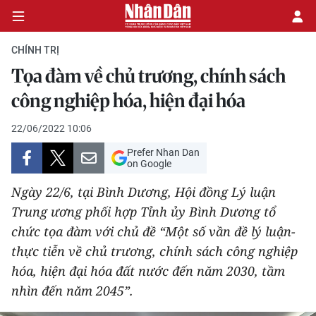
CHÍNH TRỊ
Tọa đàm về chủ trương, chính sách
CHÍNH TRỊ
công nghiệp hóa, hiện đại hóa
KINH TẾ
22/06/2022 10:06
Prefer Nhan Dan
VĂN HÓA
on Google
Ngày 22/6, tại Bình Dương, Hội đồng Lý luận
XÃ HỘI
Trung ương phối hợp Tỉnh ủy Bình Dương tổ
chức tọa đàm với chủ đề “Một số vần đề lý luận-
PHÁP LUẬT
thực tiễn về chủ trương, chính sách công nghiệp
DU LỊCH
hóa, hiện đại hóa đất nước đến năm 2030, tầm
nhìn đến năm 2045”.
THẾ GIỚI