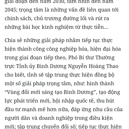
giai đoạn đến năm 2030, tầm nhìn đến năm
TIN MỚI
2045; trọng tâm là những vấn đề liên quan tới
chính sách, chủ trương đường lối và rút ra
TIN ĐỊA PHƯƠNG
những bài học kinh nghiệm từ thực tiễn…
Trung du và miền núi phía Bắc
Chia sẻ những giải pháp nhằm tiếp tục thực
Đồng bằng sông Hồng
hiện thành công công nghiệp hóa, hiện đại hóa
trong giai đoạn tiếp theo, Phó Bí thư Thường
Bắc Trung Bộ
trực Tỉnh ủy Bình Dương Nguyễn Hoàng Thao
Duyên hải Nam Trung Bộ và Tây
cho biết, tỉnh sẽ tập trung thực hiện đồng bộ
Nguyên
một số giải pháp trọng tâm, như: hình thành
Đông Nam Bộ
“Vùng đổi mới sáng tạo Bình Dương”, tạo động
lực phát triển mới, hội nhập quốc tế, thu hút
Đồng bằng sông Cửu Long
đầu tư mạnh mẽ hơn nữa, đáp ứng nhu cầu của
Chuyên trang Hà Nội
người dân và doanh nghiệp trong điều kiện
mới; tập trung chuyển đổi số; tiếp tục thực hiện
Chuyên trang TP. Hồ Chí Minh