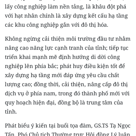
lấy công nghiệp làm nền tảng, là khâu đột phá
CHUYÊN ĐỀ
với hạt nhân chính là xây dựng kết cấu hạ tầng
các khu công nghiệp gắn với đô thị hóa.
CÁC CHUYÊN TRANG
Không ngừng cải thiện môi trường đầu tư nhằm
VỀ BÁO NHÂN DÂN
nâng cao năng lực cạnh tranh của tỉnh; tiếp tục
triển khai mạnh mẽ định hướng di dời công
THỜI NAY
nghiệp lên phía bắc; phát huy điều kiện tốt để
xây dựng hạ tầng mới đáp ứng yêu cầu chất
NHÂN DÂN CUỐI TUẦN
lượng cao; đồng thời, cải thiện, nâng cấp đô thị
NHÂN DÂN HẰNG THÁNG
dịch vụ ở phía nam, trong đó thành phố mới với
quy hoạch hiện đại, đồng bộ là trung tâm của
MUA BÁO
tỉnh.
ĐỌC BÁO IN
Phát biểu ý kiến tại buổi tọa đàm, GS.TS Tạ Ngọc
Tấn, Phó Chủ tịch Thường trực Hội đồng Lý luận