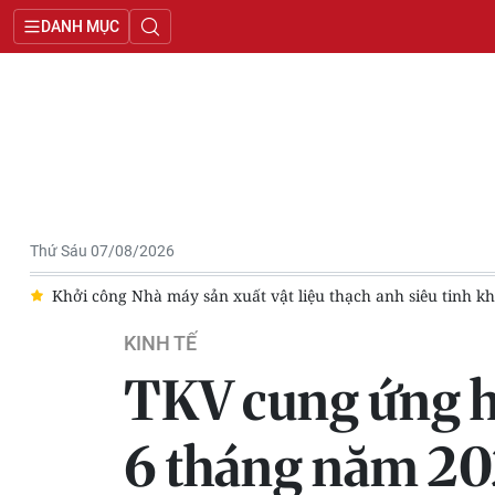
DANH MỤC
Thứ Sáu 07/08/2026
ật liệu thạch anh siêu tinh khiết Vietnam Wafer tại Quảng Trị
KINH TẾ
TKV cung ứng hơ
6 tháng năm 2