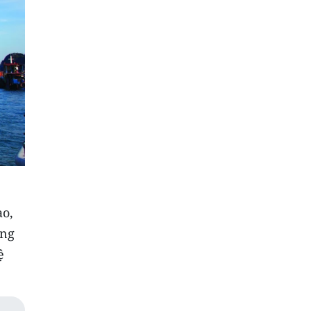
ao,
ảng
ệ