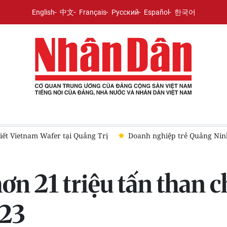
English
中文
Français
Русский
Español
한국어
Doanh nghiệp trẻ Quảng Ninh hướng tới kinh doanh theo tiêu chí
n 21 triệu tấn than c
023