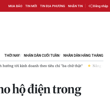
MUA BÁO
TIN MỚI
TIN ĐỊA PHƯƠNG
NHẬN TIN
Đăng nhập
THỜI NAY
NHÂN DÂN CUỐI TUẦN
NHÂN DÂN HẰNG THÁNG
 "ba chữ thật"
Nâng cao năng lực cạnh tranh của doanh nghi
ho hộ điện trong