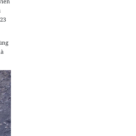
viên
u
023
cùng
là