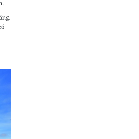
n.
áng.
có