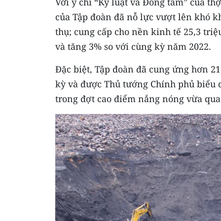
Với ý chí “Kỷ luật và Đồng tâm” của th
của Tập đoàn đã nỗ lực vượt lên khó k
thụ; cung cấp cho nền kinh tế 25,3 tr
và tăng 3% so với cùng kỳ năm 2022.
Đặc biệt, Tập đoàn đã cung ứng hơn 21,
kỳ và được Thủ tướng Chính phủ biểu 
trong đợt cao điểm nắng nóng vừa qua