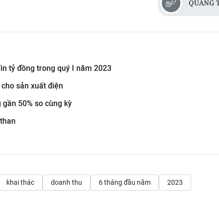
QUANG 
ìn tỷ đồng trong quý I năm 2023
cho sản xuất điện
g gần 50% so cùng kỳ
 than
khai thác
doanh thu
6 tháng đầu năm
2023