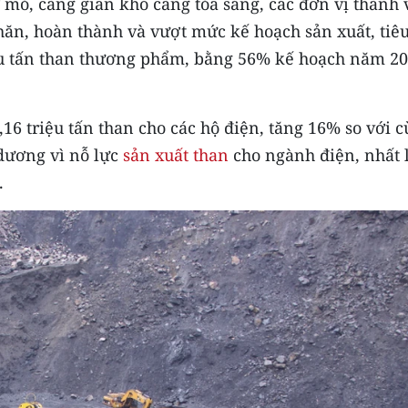
ợ mỏ, càng gian khó càng tỏa sáng, các đơn vị thành 
hăn, hoàn thành và vượt mức kế hoạch sản xuất, tiê
iệu tấn than thương phẩm, bằng 56% kế hoạch năm 2
16 triệu tấn than cho các hộ điện, tăng 16% so với 
dương vì nỗ lực
sản xuất than
cho ngành điện, nhất 
.