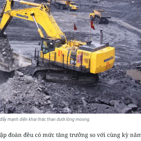
đẩy mạnh diện khai thác than dưới lòng moong.
a Tập đoàn đều có mức tăng trưởng so với cùng kỳ nă