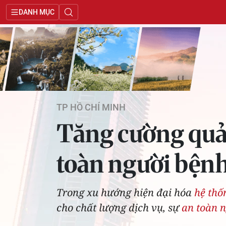
DANH MỤC
TP HỒ CHÍ MINH
Tăng cường quản 
toàn người bện
Trong xu hướng hiện đại hóa
hệ thố
cho chất lượng dịch vụ, sự
an toàn 