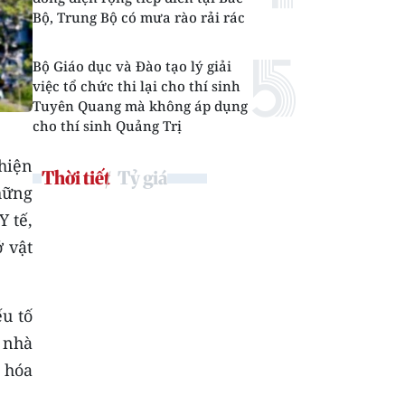
Bộ, Trung Bộ có mưa rào rải rác
Bộ Giáo dục và Đào tạo lý giải
việc tổ chức thi lại cho thí sinh
Tuyên Quang mà không áp dụng
cho thí sinh Quảng Trị
hiện
Thời tiết
Tỷ giá
hững
Y tế,
ở vật
ếu tố
ý nhà
 hóa