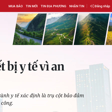
MUA BÁO
TIN MỚI
TIN ĐỊA PHƯƠNG
NHẬN TIN
Đăng nhập
bị y tế vì an
ngành y tế xác định là trụ cột bảo đảm
 công.