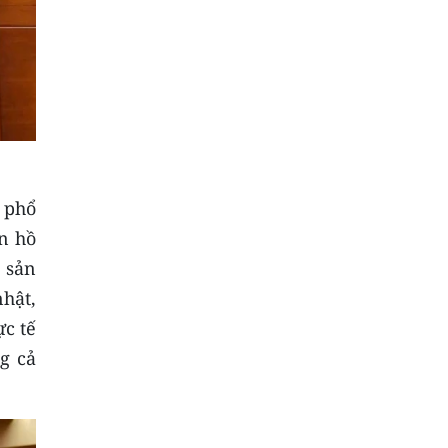
 phổ
ến hồ
, sản
hật,
ực tế
g cả