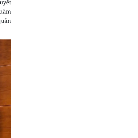
quyết
 năm
 quản