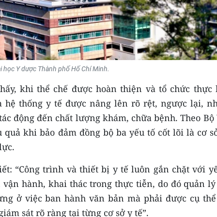
i học Y dược Thành phố Hố Chí Minh.
thấy, khi thể chế được hoàn thiện và tổ chức thực 
a hệ thống y tế được nâng lên rõ rệt, ngược lại, n
 tác động đến chất lượng khám, chữa bệnh. Theo Bộ 
u quả khi bảo đảm đồng bộ ba yếu tố cốt lõi là cơ s
lực.
: “Công trình và thiết bị y tế luôn gắn chặt với y
 vận hành, khai thác trong thực tiễn, do đó quản l
ừng ở việc ban hành văn bản mà phải được cụ thể
iám sát rõ ràng tại từng cơ sở y tế”.