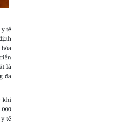
 y tế
định
 hóa
riển
ất là
ng đa
 khi
.000
 y tế