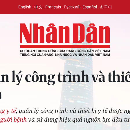
English
中文
Français
Русский
Español
한국어
lý công trình và thiết 
h
ng y tế
, quản lý công trình và thiết bị y tế được 
người bệnh
và sử dụng hiệu quả nguồn lực đầu tư