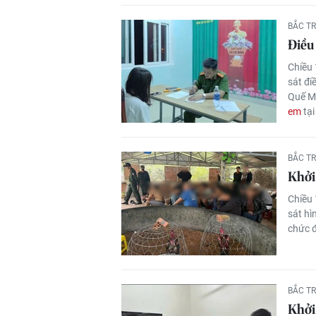
BẮC T
Điều 
Chiều 
sát đi
Quế Mỹ
em
tại
BẮC T
Khởi 
Chiều 
sát hì
chức 
BẮC T
Khởi