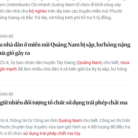
am (VietinBank)-Chi nhánh Quảng Nam tổ chức lễ khởi công xây
50 căn nhà cho
hộ nghèo
trên địa bàn các huyện miền núi: Phước
ông Giang và Bắc Trà My, với tổng kinh phí hỗ trợ 5 tỷ đồng.
RUNG BỘ
u nhà dân ở miền núi Quảng Nam bị sập, hư hỏng nặng
ưa gió gây ra
23/4, Ủy ban nhân dân huyện Tây Giang (
Quảng Nam
) cho biết,
mưa
 gió mạnh
đã làm nhiều nhà dân ở xã biên giới Ga Ry bị sập, hư hỏng
RUNG BỘ
iữ nhiều đối tượng tổ chức sử dụng trái phép chất ma
6/4, thông tin từ Công an tỉnh
Quảng Nam
cho biết, Công an thị trấn
ước (huyện Duy Xuyên) vừa tạm giữ hình sự 4 đối tượng để điều tra
h vi tổ chức
sử dụng trái phép chất ma túy
.