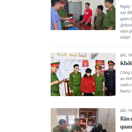
Ngày 
sát đi
giam đ
@duon
xâm ph
nhân”.
BẮC T
Khởi 
Công 
an tỉn
(sinh 
Nam) 
BẮC T
Răn đ
quan