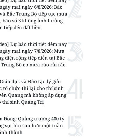
deo] Dự báo thời tiết đêm nay
ngày mai ngày 6/8/2026: Bắc
và Bắc Trung Bộ tiếp tục mưa
, bão số 3 không ảnh hưởng
c tiếp đến đất liền
deo] Dự báo thời tiết đêm nay
ngày mai ngày 7/8/2026: Mưa
g diện rộng tiếp diễn tại Bắc
 Trung Bộ có mưa rào rải rác
Giáo dục và Đào tạo lý giải
c tổ chức thi lại cho thí sinh
yên Quang mà không áp dụng
 thí sinh Quảng Trị
 Đồng: Quảng trường 400 tỷ
g sụt lún sau hơn một tuần
ánh thành