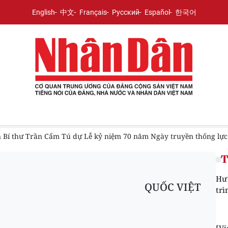
English
中文
Français
Русский
Español
한국어
 Bí thư Trần Cẩm Tú dự Lễ kỷ niệm 70 năm Ngày truyền thống lực 
T
Hư
QUỐC VIỆT
trì