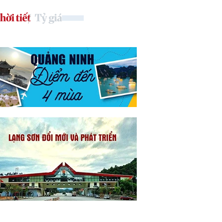
hời tiết
Tỷ giá