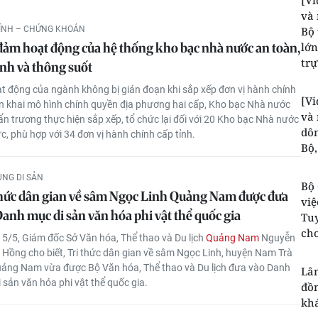
[Vi
và 
HÍNH – CHỨNG KHOÁN
Bộ 
đảm hoạt động của hệ thống kho bạc nhà nước an toàn,
lớn
trự
ịnh và thông suốt
t động của ngành không bị gián đoạn khi sắp xếp đơn vị hành chính
[Vi
ển khai mô hình chính quyền địa phương hai cấp, Kho bạc Nhà nước
và 
n trương thực hiện sắp xếp, tổ chức lại đối với 20 Kho bạc Nhà nước
dôn
c, phù hợp với 34 đơn vị hành chính cấp tỉnh.
Bộ,
ÙNG DI SẢN
Bộ 
thức dân gian về sâm Ngọc Linh Quảng Nam được đưa
việ
anh mục di sản văn hóa phi vật thể quốc gia
Tu
cho
5/5, Giám đốc Sở Văn hóa, Thể thao và Du lịch
Quảng Nam
Nguyễn
Hồng cho biết, Tri thức dân gian về sâm Ngọc Linh, huyện Nam Trà
uảng Nam vừa được Bộ Văn hóa, Thể thao và Du lịch đưa vào Danh
Lâm
 sản văn hóa phi vật thể quốc gia.
đồn
kh