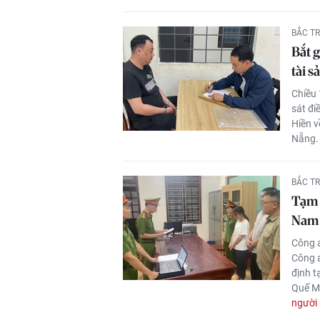
BẮC T
Bắt g
tài s
Chiều 
sát đi
Hiền v
Nẵng.
BẮC T
Tạm 
Nam
Công 
Công a
định t
Quế Mỹ
người