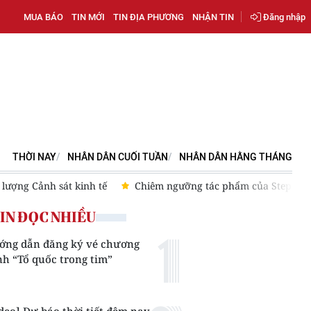
MUA BÁO
TIN MỚI
TIN ĐỊA PHƯƠNG
NHẬN TIN
Đăng nhập
THỜI NAY
NHÂN DÂN CUỐI TUẦN
NHÂN DÂN HẰNG THÁNG
lượng Cảnh sát kinh tế
Chiêm ngưỡng tác phẩm của Stepan E
IN ĐỌC NHIỀU
ớng dẫn đăng ký vé chương
nh “Tổ quốc trong tim”