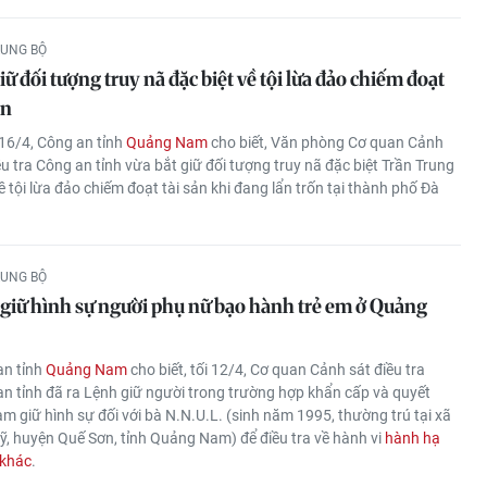
RUNG BỘ
iữ đối tượng truy nã đặc biệt về tội lừa đảo chiếm đoạt
ản
16/4, Công an tỉnh
Quảng Nam
cho biết, Văn phòng Cơ quan Cảnh
ều tra Công an tỉnh vừa bắt giữ đối tượng truy nã đặc biệt Trần Trung
ề tội lừa đảo chiếm đoạt tài sản khi đang lẩn trốn tại thành phố Đà
RUNG BỘ
giữ hình sự người phụ nữ bạo hành trẻ em ở Quảng
an tỉnh
Quảng Nam
cho biết, tối 12/4, Cơ quan Cảnh sát điều tra
n tỉnh đã ra Lệnh giữ người trong trường hợp khẩn cấp và quyết
ạm giữ hình sự đối với bà N.N.U.L. (sinh năm 1995, thường trú tại xã
, huyện Quế Sơn, tỉnh Quảng Nam) để điều tra về hành vi
hành hạ
 khác
.