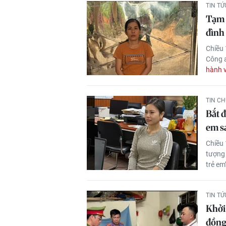
TIN T
Tạm 
đình
Chiều 
Công a
hành v
TIN C
Bắt đ
em s
Chiều 
tượng
trẻ em
TIN T
Khởi 
đồn