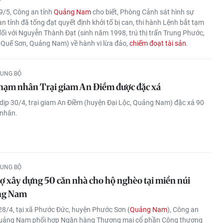
9/5, Công an tỉnh
Quảng Nam
cho biết, Phòng Cảnh sát hình sự
n tỉnh đã tống đạt quyết định khởi tố bị can, thi hành Lệnh bắt tạm
ối với Nguyễn Thành Đạt (sinh năm 1998, trú thị trấn Trung Phước,
Quế Sơn, Quảng Nam) về hành vi lừa đảo,
chiếm đoạt tài sản
.
RUNG BỘ
hạm nhân Trại giam An Điềm được đặc xá
dịp 30/4, trại giam An Điềm (huyện Đại Lộc, Quảng Nam) đặc xá 90
nhân.
RUNG BỘ
rợ xây dựng 50 căn nhà cho hộ nghèo tại miền núi
ng Nam
8/4, tại xã Phước Đức, huyện Phước Sơn (
Quảng Nam
), Công an
Quảng Nam phối hợp Ngân hàng Thương mại cổ phần Công thương