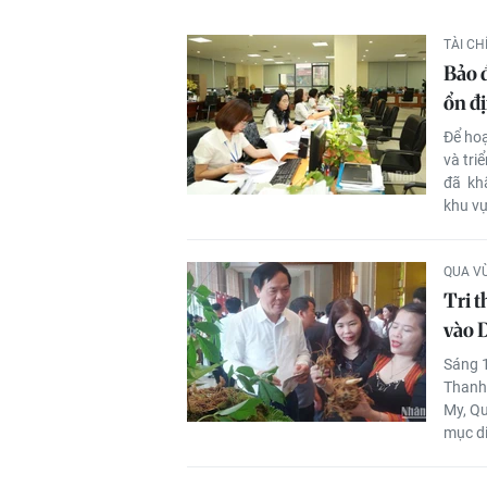
TÀI C
Bảo 
ổn đ
Để hoạ
và tri
đã khẩ
khu vự
QUA V
Tri 
vào D
Sáng 1
Thanh 
My, Q
mục di