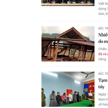
Việt N
dựng 
Sơn, Đ
BẮC T
Nhiề
do m
Chiều 
đá và
nặng.
BẮC T
Tạm g
túy
Ngày 1
Nam Ph
về hàn