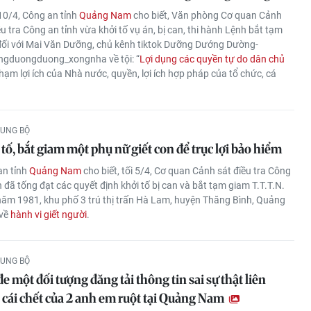
10/4, Công an tỉnh
Quảng Nam
cho biết, Văn phòng Cơ quan Cảnh
ều tra Công an tỉnh vừa khởi tố vụ án, bị can, thi hành Lệnh bắt tạm
ối với Mai Văn Dưỡng, chủ kênh tiktok Dưỡng Dướng Dường-
gduongduong_xongnha về tội: “
Lợi dụng các quyền tự do dân chủ
ạm lợi ích của Nhà nước, quyền, lợi ích hợp pháp của tổ chức, cá
RUNG BỘ
tố, bắt giam một phụ nữ giết con để trục lợi bảo hiểm
an tỉnh
Quảng Nam
cho biết, tối 5/4, Cơ quan Cảnh sát điều tra Công
h đã tống đạt các quyết định khởi tố bị can và bắt tạm giam T.T.T.N.
năm 1981, khu phố 3 trú thị trấn Hà Lam, huyện Thăng Bình, Quảng
về
hành vi giết người
.
RUNG BỘ
e một đối tượng đăng tải thông tin sai sự thật liên
 cái chết của 2 anh em ruột tại Quảng Nam