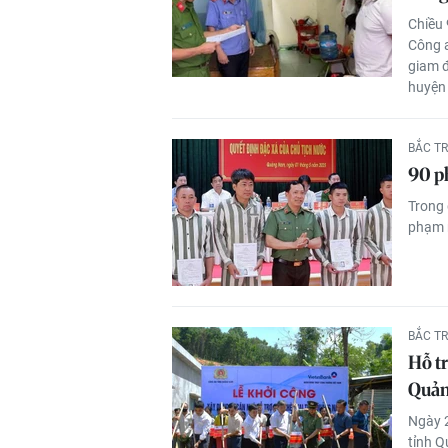
Chiều 
Công a
giam đ
huyện 
BẮC T
90 p
Trong 
phạm 
BẮC T
Hỗ t
Quả
Ngày 2
tỉnh 