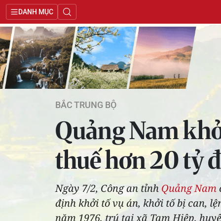
DANH MỤC
BẮC TRUNG BỘ
Quảng Nam khởi 
thuế hơn 20 tỷ 
Ngày 7/2, Công an tỉnh
Quảng Nam
định khởi tố vụ án, khởi tố bị can, 
năm 1976, trú tại xã Tam Hiệp, huyệ