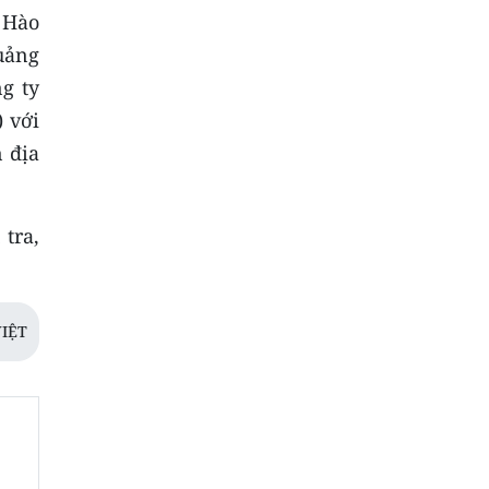
 Hào
uảng
g ty
 với
n địa
tra,
IỆT