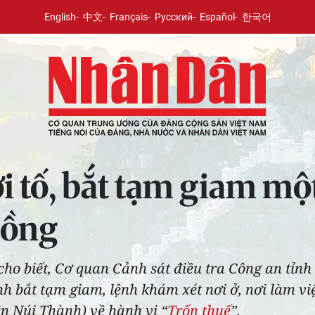
English
中文
Français
Русский
Español
한국어
tố, bắt tạm giam một
đồng
cho biết, Cơ quan Cảnh sát điều tra Công an tỉnh
lệnh bắt tạm giam, lệnh khám xét nơi ở, nơi làm v
n Núi Thành) về hành vi “
Trốn thuế
”.