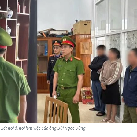
xét nơi ở, nơi làm việc của ông Bùi Ngọc Dũng.