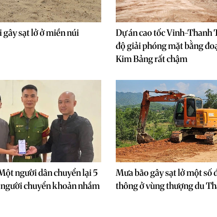
 gây sạt lở ở miền núi
Dự án cao tốc Vinh-Thanh 
độ giải phóng mặt bằng đo
Kim Bảng rất chậm
Một người dân chuyển lại 5
Mưa bão gây sạt lở một số 
o người chuyển khoản nhầm
thông ở vùng thượng du T