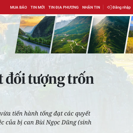
MUA BÁO
TIN MỚI
TIN ĐỊA PHƯƠNG
NHẬN TIN
Đăng nhập
 đối tượng trốn
 vừa tiến hành tống đạt các quyết
iệc của bị can Bùi Ngọc Dũng (sinh