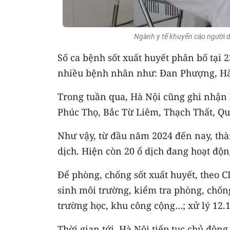
Ngành y tế khuyến cáo người d
Số ca bệnh sốt xuất huyết phân bố tại
nhiều bệnh nhân như: Đan Phượng, Hà
Trong tuần qua, Hà Nội cũng ghi nhận h
Phúc Thọ, Bắc Từ Liêm, Thạch Thất, Qu
Như vậy, từ đầu năm 2024 đến nay, thà
dịch. Hiện còn 20 ổ dịch đang hoạt độn
Để phòng, chống sốt xuất huyết, theo C
sinh môi trường, kiểm tra phòng, chống
trường học, khu công cộng…; xử lý 12.
Thời gian tới, Hà Nội tiếp tục chủ động