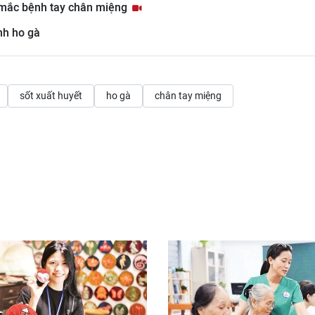
 mắc bệnh tay chân miệng
nh ho gà
sốt xuất huyết
ho gà
chân tay miệng