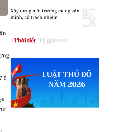
Xây dựng môi trường mạng văn
minh, có trách nhiệm
hận
Thời tiết
Tỷ giá
ượng,
7 ổ
vệ
như
t