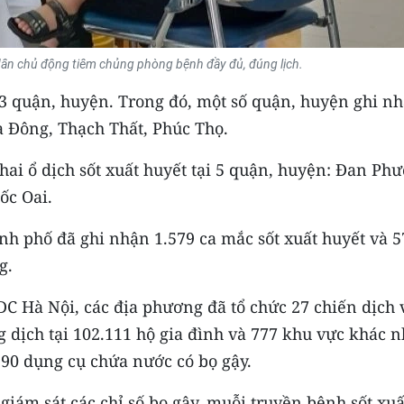
ân chủ động tiêm chủng phòng bệnh đầy đủ, đúng lịch.
 23 quận, huyện. Trong đó, một số quận, huyện ghi n
 Đông, Thạch Thất, Phúc Thọ.
ai ổ dịch sốt xuất huyết tại 5 quận, huyện: Đan Ph
ốc Oai.
nh phố đã ghi nhận 1.579 ca mắc sốt xuất huyết và 5
g.
DC Hà Nội, các địa phương đã tổ chức 27 chiến dịch 
 dịch tại 102.111 hộ gia đình và 777 khu vực khác 
190 dụng cụ chứa nước có bọ gậy.
 giám sát các chỉ số bọ gậy, muỗi truyền bệnh sốt xuấ