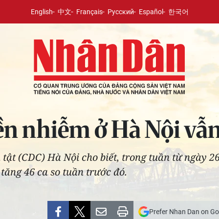
English
中文
Français
Русский
Español
한국어
ền nhiễm ở Hà Nội vẫn 
tật (CDC) Hà Nội cho biết, trong tuần từ ngày 26
, tăng 46 ca so tuần trước đó.
Prefer Nhan Dan on Go