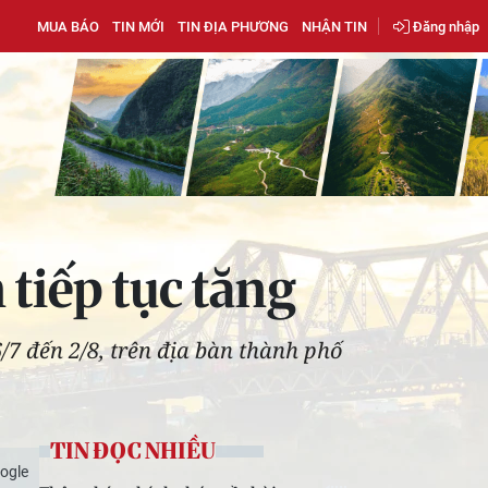
MUA BÁO
TIN MỚI
TIN ĐỊA PHƯƠNG
NHẬN TIN
Đăng nhập
tiếp tục tăng
/7 đến 2/8, trên địa bàn thành phố
TIN ĐỌC NHIỀU
ogle