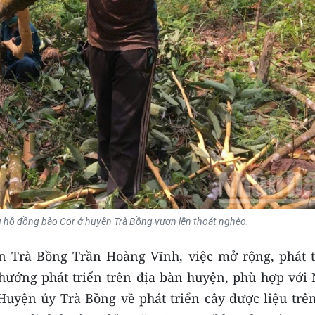
ều hộ đồng bào Cor ở huyện Trà Bồng vươn lên thoát nghèo.
 Trà Bồng Trần Hoàng Vĩnh, việc mở rộng, phát t
hướng phát triển trên địa bàn huyện, phù hợp với 
Huyện ủy Trà Bồng về phát triển cây dược liệu trên