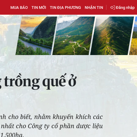
MUA BÁO
TIN MỚI
TIN ĐỊA PHƯƠNG
NHẬN TIN
Đăng nhập
 trồng quế ở
nh cho biết, nhằm khuyến khích các
 nhất cho Công ty cổ phần dược liệu
 1.500ha.