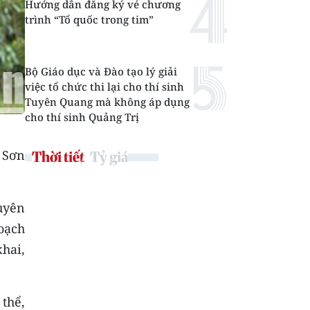
Hướng dẫn đăng ký vé chương
trình “Tổ quốc trong tim”
Bộ Giáo dục và Đào tạo lý giải
việc tổ chức thi lại cho thí sinh
Tuyên Quang mà không áp dụng
cho thí sinh Quảng Trị
 Sơn
Thời tiết
Tỷ giá
uyên
oạch
khai,
 thể,