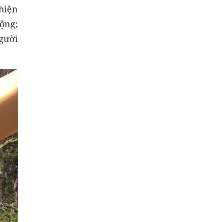
hiện
ộng;
người