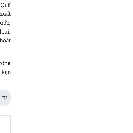
. Quế
xuất
nước,
oại.
hoát
công
 kẹo
 CỪ