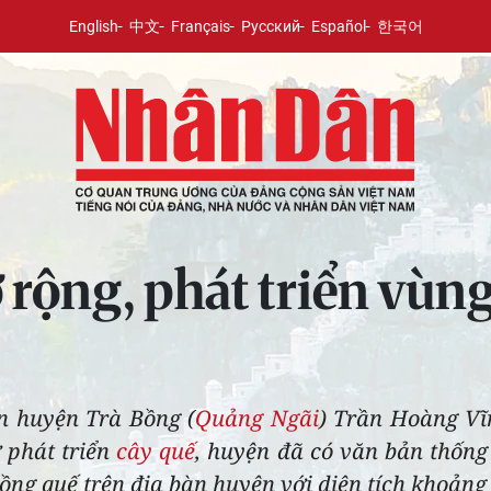
English
中文
Français
Русский
Español
한국어
rộng, phát triển vùng
n huyện Trà Bồng (
Quảng Ngãi
) Trần Hoàng Vĩ
 phát triển
cây quế
, huyện đã có văn bản thống
ồng quế trên địa bàn huyện với diện tích khoảng