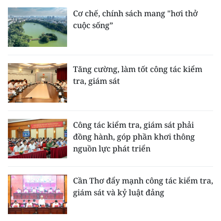
Cơ chế, chính sách mang "hơi thở
CHUYÊN ĐỀ
cuộc sống”
CÁC CHUYÊN TRANG
Tăng cường, làm tốt công tác kiểm
VỀ BÁO NHÂN DÂN
tra, giám sát
THỜI NAY
NHÂN DÂN CUỐI TUẦN
Công tác kiểm tra, giám sát phải
đồng hành, góp phần khơi thông
NHÂN DÂN HẰNG THÁNG
nguồn lực phát triển
MUA BÁO
Cần Thơ đẩy mạnh công tác kiểm tra,
giám sát và kỷ luật đảng
ĐỌC BÁO IN