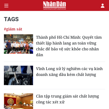
TAGS
#giám sát
CHÍNH TRỊ
Thành phố Hồ Chí Minh: Quyết tâm
thiết lập hành lang an toàn vững
KINH TẾ
chắc để bảo vệ sức khỏe cho nhân
dân
VĂN HÓA
XÃ HỘI
Vĩnh Long xử lý nghiêm các vụ kinh
doanh xăng dầu kém chất lượng
PHÁP LUẬT
DU LỊCH
Cần tập trung giám sát chất lượng
công tác xét xử
THẾ GIỚI