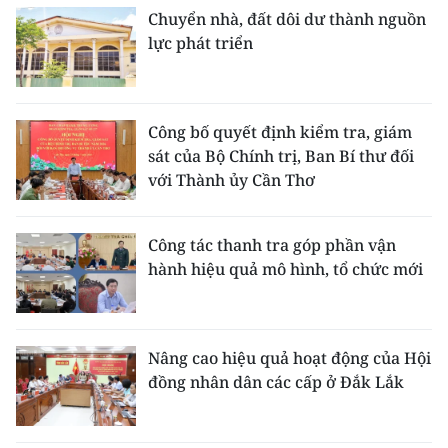
Media Pháp luật
Chuyển nhà, đất dôi dư thành nguồn
lực phát triển
Media Du lịch
Media Thế giới
Công bố quyết định kiểm tra, giám
Media Thể thao
sát của Bộ Chính trị, Ban Bí thư đối
với Thành ủy Cần Thơ
Media Giáo dục
Media Y tế
Công tác thanh tra góp phần vận
hành hiệu quả mô hình, tổ chức mới
Media Khoa học - Công nghệ
Media Môi trường
Nâng cao hiệu quả hoạt động của Hội
Ảnh
đồng nhân dân các cấp ở Đắk Lắk
Infographic