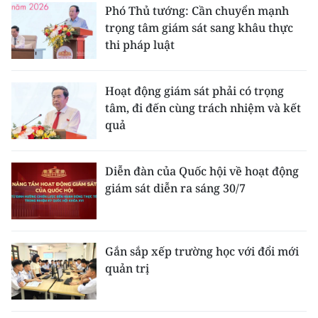
CHƯƠNG TRÌNH OCOP - MỖI XÃ
Phó Thủ tướng: Cần chuyển mạnh
MỘT SẢN PHẨM
trọng tâm giám sát sang khâu thực
thi pháp luật
RADIO
Hoạt động giám sát phải có trọng
MEDIA CENTER
tâm, đi đến cùng trách nhiệm và kết
quả
E-Magazine
Video
Diễn đàn của Quốc hội về hoạt động
giám sát diễn ra sáng 30/7
Media Chính trị
Media Kinh tế
Gắn sắp xếp trường học với đổi mới
Media Văn hóa
quản trị
Media Xã hội