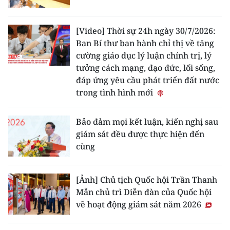
THỂ THAO
[Video] Thời sự 24h ngày 30/7/2026:
GIÁO DỤC
Ban Bí thư ban hành chỉ thị về tăng
cường giáo dục lý luận chính trị, lý
Y TẾ
tưởng cách mạng, đạo đức, lối sống,
đáp ứng yêu cầu phát triển đất nước
KHOA HỌC - CÔNG NGHỆ
trong tình hình mới
MÔI TRƯỜNG
Bảo đảm mọi kết luận, kiến nghị sau
giám sát đều được thực hiện đến
BẠN ĐỌC
cùng
KIỂM CHỨNG THÔNG TIN
[Ảnh] Chủ tịch Quốc hội Trần Thanh
TRI THỨC CHUYÊN SÂU
Mẫn chủ trì Diễn đàn của Quốc hội
về hoạt động giám sát năm 2026
54 DÂN TỘC VIỆT NAM