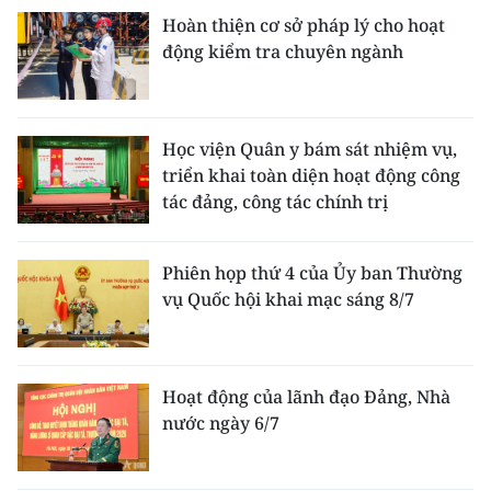
TIN MỚI
Hoàn thiện cơ sở pháp lý cho hoạt
động kiểm tra chuyên ngành
TIN ĐỊA PHƯƠNG
Trung du và miền núi phía Bắc
Học viện Quân y bám sát nhiệm vụ,
Đồng bằng sông Hồng
triển khai toàn diện hoạt động công
tác đảng, công tác chính trị
Bắc Trung Bộ
Duyên hải Nam Trung Bộ và Tây
Phiên họp thứ 4 của Ủy ban Thường
Nguyên
vụ Quốc hội khai mạc sáng 8/7
Đông Nam Bộ
Đồng bằng sông Cửu Long
Hoạt động của lãnh đạo Đảng, Nhà
nước ngày 6/7
Chuyên trang Hà Nội
Chuyên trang TP. Hồ Chí Minh