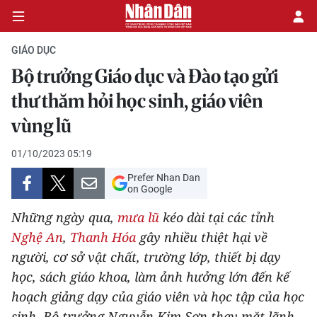
GIÁO DỤC
Bộ trưởng Giáo dục và Đào tạo gửi
CHÍNH TRỊ
thư thăm hỏi học sinh, giáo viên
vùng lũ
KINH TẾ
01/10/2023 05:19
VĂN HÓA
Prefer Nhan Dan
on Google
XÃ HỘI
Những ngày qua,
mưa lũ
kéo dài tại các tỉnh
PHÁP LUẬT
Nghệ An
,
Thanh Hóa
gây nhiều thiệt hại về
người, cơ sở vật chất, trường lớp, thiết bị dạy
DU LỊCH
học, sách giáo khoa, làm ảnh hưởng lớn đến kế
hoạch giảng dạy của giáo viên và học tập của học
THẾ GIỚI
sinh. Bộ trưởng Nguyễn Kim Sơn thay mặt lãnh