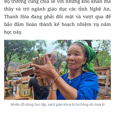
Bộ trưởng cũng chia sẻ với những khó khăn mà
TIN MỚI
thầy và trò ngành giáo dục các tỉnh Nghệ An,
Thanh Hóa đang phải đối mặt và vượt qua để
TIN ĐỊA PHƯƠNG
bảo đảm hoàn thành kế hoạch nhiệm vụ năm
Trung du và miền núi phía Bắc
học này.
Đồng bằng sông Hồng
Bắc Trung Bộ
Duyên hải Nam Trung Bộ và Tây
Nguyên
Đông Nam Bộ
Đồng bằng sông Cửu Long
Chuyên trang Hà Nội
Nhiều đồ dùng học tập, sách giáo khoa bị hư hỏng do mưa lũ
Chuyên trang TP. Hồ Chí Minh