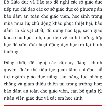
Bộ Giáo dục và Đào tạo đề nghị các sở giáo dục
tiếp tục chỉ đạo các cơ sở giáo dục có phương án
CHUYÊN ĐỀ
bảo đảm an toàn cho giáo viên, học sinh trong
CÁC CHUYÊN TRANG
mùa mưa lũ; chủ động khắc phục thiệt hại, bảo
đảm cơ sở vật chất, đồ dùng học tập, sách giáo
VỀ BÁO NHÂN DÂN
khoa cho học sinh; dọn dẹp vệ sinh trường, lớp
học để sớm đưa hoạt động dạy học trở lại bình
THỜI NAY
thường.
NHÂN DÂN CUỐI TUẦN
Đồng thời, đề nghị các cấp ủy đảng, chính
quyền, đoàn thể tiếp tục quan tâm, chỉ đạo, hỗ
NHÂN DÂN HẰNG THÁNG
trợ ngành giáo dục nâng cao năng lực phòng
MUA BÁO
chống và giảm thiểu thiên tai trong trường học;
bảo đảm an toàn cho giáo viên, cán bộ quản lý,
ĐỌC BÁO IN
nhân viên giáo dục và các em học sinh.