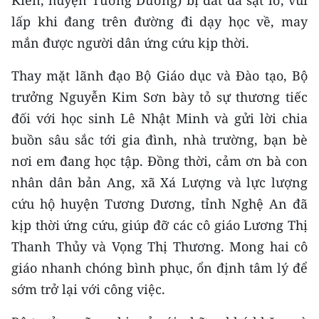
Kiền, huyện Tương Dương) bị đất đá sạt lở, vùi
Media Pháp luật
lấp khi đang trên đường đi dạy học về, may
Media Du lịch
mắn được người dân ứng cứu kịp thời.
Media Thế giới
Thay mặt lãnh đạo Bộ Giáo dục và Đào tạo, Bộ
trưởng Nguyễn Kim Sơn bày tỏ sự thương tiếc
Media Thể thao
đối với học sinh Lê Nhật Minh và gửi lời chia
Media Giáo dục
buồn sâu sắc tới gia đình, nhà trường, bạn bè
nơi em đang học tập. Đồng thời, cảm ơn bà con
Media Y tế
nhân dân bản Ang, xã Xá Lượng và lực lượng
Media Khoa học - Công nghệ
cứu hộ huyện Tương Dương, tỉnh Nghệ An đã
kịp thời ứng cứu, giúp đỡ các cô giáo Lương Thị
Media Môi trường
Thanh Thủy và Vọng Thị Thương. Mong hai cô
Ảnh
giáo nhanh chóng bình phục, ổn định tâm lý để
Infographic
sớm trở lại với công việc.