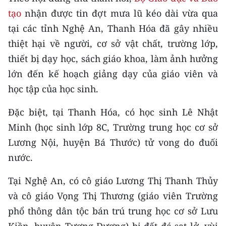
CHƯƠNG TRÌNH OCOP - MỖI XÃ
tạo
nhận được tin đợt mưa lũ kéo dài vừa qua
MỘT SẢN PHẨM
tại các tỉnh Nghệ An, Thanh Hóa đã gây nhiều
thiệt hại về người, cơ sở vật chất, trường lớp,
RADIO
thiết bị dạy học, sách giáo khoa, làm ảnh hưởng
lớn đến kế hoạch giảng dạy của giáo viên và
MEDIA CENTER
học tập của học sinh.
E-Magazine
Đặc biệt, tại Thanh Hóa, có học sinh Lê Nhật
Video
Minh (học sinh lớp 8C, Trường trung học cơ sở
Media Chính trị
Lương Nội, huyện Bá Thước) tử vong do đuối
nước.
Media Kinh tế
Tại Nghệ An, có cô giáo Lương Thị Thanh Thủy
Media Văn hóa
và cô giáo Vọng Thị Thương (giáo viên Trường
Media Xã hội
phổ thông dân tộc bán trú trung học cơ sở Lưu