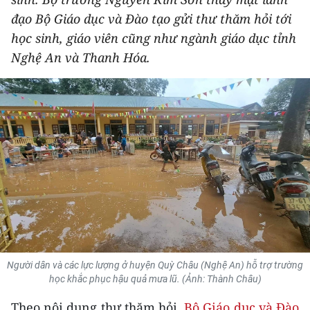
THỂ THAO
đạo Bộ Giáo dục và Đào tạo gửi thư thăm hỏi tới
học sinh, giáo viên cũng như ngành giáo dục tỉnh
GIÁO DỤC
Nghệ An và Thanh Hóa.
Y TẾ
KHOA HỌC - CÔNG NGHỆ
MÔI TRƯỜNG
BẠN ĐỌC
KIỂM CHỨNG THÔNG TIN
TRI THỨC CHUYÊN SÂU
Người dân và các lực lượng ở huyện Quỳ Châu (Nghệ An) hỗ trợ trường
học khắc phục hậu quả mưa lũ. (Ảnh: Thành Châu)
54 DÂN TỘC VIỆT NAM
Theo nội dung thư thăm hỏi,
Bộ Giáo dục và Đào