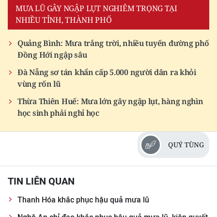
ENGLISH
MƯA LŨ GÂY NGẬP LỤT NGHIÊM TRỌNG TẠI
NHIỀU TỈNH, THÀNH PHỐ
中文
Quảng Bình: Mưa trắng trời, nhiều tuyến đường phố
FRANÇAIS
Đồng Hới ngập sâu
Đà Nẵng sơ tán khẩn cấp 5.000 người dân ra khỏi
РУССКИЙ
vùng rốn lũ
ESPAÑOL
Thừa Thiên Huế: Mưa lớn gây ngập lụt, hàng nghìn
học sinh phải nghỉ học
한국어
QUÝ TÙNG
TIN LIÊN QUAN
Thanh Hóa khắc phục hậu quả mưa lũ