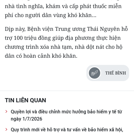
nhà tình nghĩa, khám và cấp phát thuốc miễn
CHUYÊN ĐỀ
phí cho người dân vùng khó khăn…
CÁC CHUYÊN TRANG
Dịp này, Bệnh viện Trung ương Thái Nguyên hỗ
trợ 100 triệu đồng giúp địa phương thực hiện
chương trình xóa nhà tạm, nhà dột nát cho hộ
VỀ BÁO NHÂN DÂN
dân có hoàn cảnh khó khăn.
THỜI NAY
THẾ BÌNH
NHÂN DÂN CUỐI TUẦN
NHÂN DÂN HẰNG THÁNG
TIN LIÊN QUAN
MUA BÁO
Quyền lợi và điều chỉnh mức hưởng bảo hiểm y tế từ
ĐỌC BÁO IN
ngày 1/7/2026
Quy trình mới về hỗ trợ và tư vấn về bảo hiểm xã hội,