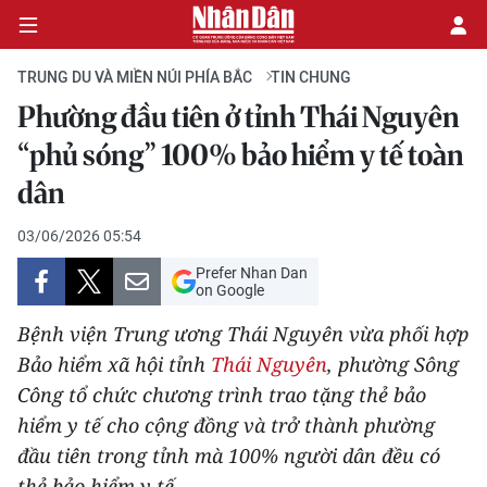
TRUNG DU VÀ MIỀN NÚI PHÍA BẮC
TIN CHUNG
Phường đầu tiên ở tỉnh Thái Nguyên
CHÍNH TRỊ
“phủ sóng” 100% bảo hiểm y tế toàn
dân
KINH TẾ
03/06/2026 05:54
VĂN HÓA
Prefer Nhan Dan
on Google
XÃ HỘI
Bệnh viện Trung ương Thái Nguyên vừa phối hợp
PHÁP LUẬT
Bảo hiểm xã hội tỉnh
Thái Nguyên
, phường Sông
Công tổ chức chương trình trao tặng thẻ bảo
DU LỊCH
hiểm y tế cho cộng đồng và trở thành phường
đầu tiên trong tỉnh mà 100% người dân đều có
THẾ GIỚI
thẻ bảo hiểm y tế.