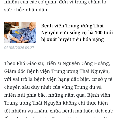
nhiệm của các cơ quan, đơn vị trong chăm lo
Media Pháp luật
sức khỏe nhân dân.
Media Du lịch
Media Thế giới
Bệnh viện Trung ương Thái
Nguyên cứu sống cụ bà 100 tuổi
Media Thể thao
bị xuất huyết tiêu hóa nặng
06/05/2026 09:27
Media Giáo dục
Media Y tế
Theo Phó Giáo sư, Tiến sĩ Nguyễn Công Hoàng,
Giám đốc Bệnh viện Trung ương Thái Nguyên,
Media Khoa học - Công nghệ
với vai trò là bệnh viện hạng đặc biệt, cơ sở y tế
Media Môi trường
chuyên sâu duy nhất của vùng Trung du và
miền núi phía bắc, những năm qua, Bệnh viện
Ảnh
Trung ương Thái Nguyên không chỉ thực hiện
Infographic
tốt nhiệm vụ khám, chữa bệnh mà luôn tích cực