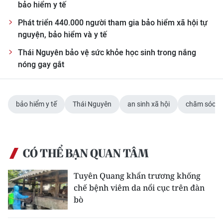
bảo hiểm y tế
ENGLISH
Phát triển 440.000 người tham gia bảo hiểm xã hội tự
中文
nguyện, bảo hiểm và y tế
Thái Nguyên bảo vệ sức khỏe học sinh trong nắng
FRANÇAIS
nóng gay gắt
РУССКИЙ
ESPAÑOL
bảo hiểm y tế
Thái Nguyên
an sinh xã hội
chăm sóc s
한국어
CÓ THỂ BẠN QUAN TÂM
Tuyên Quang khẩn trương khống
chế bệnh viêm da nổi cục trên đàn
bò