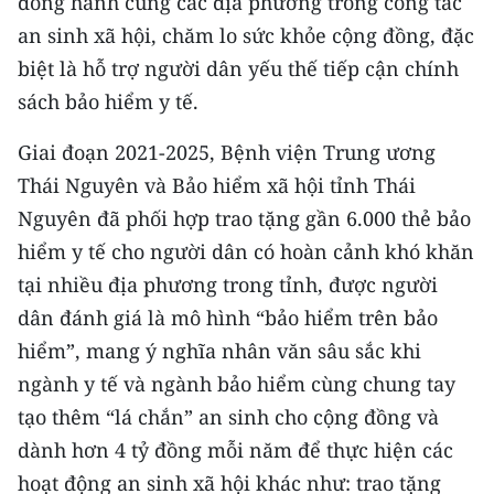
đồng hành cùng các địa phương trong công tác
TIN MỚI
an sinh xã hội, chăm lo sức khỏe cộng đồng, đặc
biệt là hỗ trợ người dân yếu thế tiếp cận chính
TIN ĐỊA PHƯƠNG
sách bảo hiểm y tế.
Trung du và miền núi phía Bắc
Giai đoạn 2021-2025, Bệnh viện Trung ương
Đồng bằng sông Hồng
Thái Nguyên và Bảo hiểm xã hội tỉnh Thái
Nguyên đã phối hợp trao tặng gần 6.000 thẻ bảo
Bắc Trung Bộ
hiểm y tế cho người dân có hoàn cảnh khó khăn
Duyên hải Nam Trung Bộ và Tây
tại nhiều địa phương trong tỉnh, được người
Nguyên
dân đánh giá là mô hình “bảo hiểm trên bảo
Đông Nam Bộ
hiểm”, mang ý nghĩa nhân văn sâu sắc khi
ngành y tế và ngành bảo hiểm cùng chung tay
Đồng bằng sông Cửu Long
tạo thêm “lá chắn” an sinh cho cộng đồng và
Chuyên trang Hà Nội
dành hơn 4 tỷ đồng mỗi năm để thực hiện các
hoạt động an sinh xã hội khác như: trao tặng
Chuyên trang TP. Hồ Chí Minh