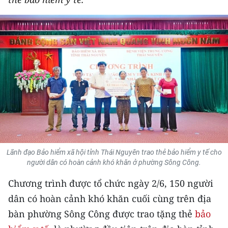
THỂ THAO
GIÁO DỤC
Y TẾ
KHOA HỌC - CÔNG NGHỆ
MÔI TRƯỜNG
BẠN ĐỌC
Lãnh đạo Bảo hiểm xã hội tỉnh Thái Nguyên trao thẻ bảo hiểm y tế cho
KIỂM CHỨNG THÔNG TIN
người dân có hoàn cảnh khó khăn ở phường Sông Công.
Chương trình được tổ chức ngày 2/6, 150 người
TRI THỨC CHUYÊN SÂU
dân có hoàn cảnh khó khăn cuối cùng trên địa
54 DÂN TỘC VIỆT NAM
bàn phường Sông Công được trao tặng thẻ
bảo