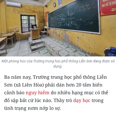
THỂ THAO
GIÁO DỤC
Y TẾ
KHOA HỌC - CÔNG NGHỆ
MÔI TRƯỜNG
Một phòng học của Trường trung học phổ thông Liễn Sơn đang được sử
dụng.
BẠN ĐỌC
Ba năm nay, Trường trung học phổ thông Liễn
KIỂM CHỨNG THÔNG TIN
Sơn (xã Liên Hòa) phải dán hơn 20 tấm biển
cảnh báo
nguy hiểm
do nhiều hạng mục có thể
TRI THỨC CHUYÊN SÂU
đổ sập bất cứ lúc nào. Thầy trò
dạy học
trong
54 DÂN TỘC VIỆT NAM
tình trạng nơm nớp lo sợ.