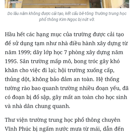
ENGLISH
Do lâu năm không được cải tạo, kết cấu bê-tông Trường trung học
中文
phổ thông Kim Ngọc bị nứt vỡ.
FRANÇAIS
Hầu hết các hạng mục của trường được cải tạo
để sử dụng tạm như nhà điều hành xây dựng từ
РУССКИЙ
năm 1999; dãy lớp học 7 phòng xây dựng năm
1995. Sân trường mấp mô, bong tróc gây khó
ESPAÑOL
khăn cho việc đi lại; hội trường xuống cấp,
한국어
thủng dột, không bảo đảm an toàn. Hệ thống
tường rào bao quanh trường nhiều đoạn yếu, đã
có đoạn bị đổ sập, gây mất an toàn cho học sinh
và nhà dân chung quanh.
Thư viện trường trung học phổ thông chuyên
Vĩnh Phúc bị ngấm nước mưa từ mái, dẫn đến