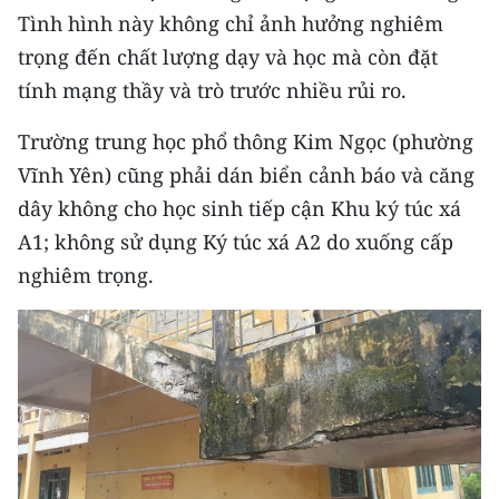
Tình hình này không chỉ ảnh hưởng nghiêm
CHUYÊN ĐỀ
trọng đến chất lượng dạy và học mà còn đặt
tính mạng thầy và trò trước nhiều rủi ro.
CÁC CHUYÊN TRANG
Trường trung học phổ thông Kim Ngọc (phường
VỀ BÁO NHÂN DÂN
Vĩnh Yên) cũng phải dán biển cảnh báo và căng
dây không cho học sinh tiếp cận Khu ký túc xá
THỜI NAY
A1; không sử dụng Ký túc xá A2 do xuống cấp
nghiêm trọng.
NHÂN DÂN CUỐI TUẦN
NHÂN DÂN HẰNG THÁNG
MUA BÁO
ĐỌC BÁO IN