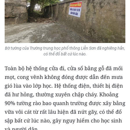
Media Pháp luật
Media Du lịch
Media Thế giới
Media Thể thao
Bờ tường của Trường trung học phổ thông Liễn Sơn đã nghiêng hẳn,
Media Giáo dục
có thể đổ bất cứ lúc nào.
Media Y tế
Toàn bộ hệ thống cửa đi, cửa sổ bằng gỗ đã mối
mọt, cong vênh không đóng được dẫn đến mưa
Media Khoa học - Công nghệ
gió lùa vào lớp học. Hệ thống điện, thiết bị điện
Media Môi trường
đã hư hỏng, thường xuyên chập cháy. Khoảng
90% tường rào bao quanh trường được xây bằng
Ảnh
vữa vôi cát từ rất lâu hiện đã nứt gãy, có thể đổ
Infographic
sập bất cứ lúc nào, gây nguy hiểm cho học sinh
và người dân.