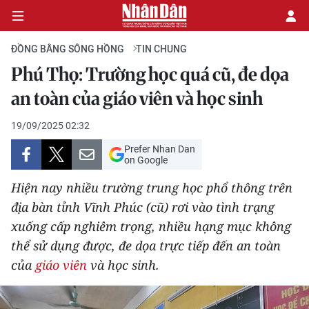
ĐỒNG BẰNG SÔNG HỒNG
TIN CHUNG
Phú Thọ: Trường học quá cũ, đe dọa
CHÍNH TRỊ
an toàn của giáo viên và học sinh
KINH TẾ
19/09/2025 02:32
Prefer Nhan Dan
VĂN HÓA
on Google
Hiện nay nhiều trường trung học phổ thông trên
XÃ HỘI
địa bàn tỉnh Vĩnh Phúc (cũ) rơi vào tình trạng
xuống cấp nghiêm trọng, nhiều hạng mục không
PHÁP LUẬT
thể sử dụng được, đe dọa trực tiếp đến an toàn
DU LỊCH
của
giáo viên
và học sinh.
THẾ GIỚI