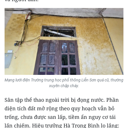
TIN MỚI
TIN ĐỊA PHƯƠNG
Trung du và miền núi phía Bắc
Đồng bằng sông Hồng
Bắc Trung Bộ
Duyên hải Nam Trung Bộ và Tây
Nguyên
Mạng lưới điện Trường trung học phổ thông Liễn Sơn quá cũ, thường
xuyên chập cháy.
Đông Nam Bộ
Sân tập thể thao ngoài trời bị đọng nước. Phần
Đồng bằng sông Cửu Long
diện tích đất mở rộng theo quy hoạch vẫn bỏ
Chuyên trang Hà Nội
trống, chưa được san lấp, tiềm ẩn nguy cơ tái
lấn chiếm. Hiệu trưởng Hà Trọng Bình lo lắng:
Chuyên trang TP. Hồ Chí Minh