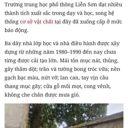
CHƯƠNG TRÌNH OCOP - MỖI XÃ
Trường trung học phổ thông Liễn Sơn đạt nhiều
MỘT SẢN PHẨM
thành tích xuất sắc trong dạy và học, song hệ
thống
cơ sở vật chất
tại đây đã xuống cấp ở mức
RADIO
báo động.
MEDIA CENTER
Ba dãy nhà lớp học và nhà điều hành được xây
dựng từ những năm 1980–1990 đến nay chưa
E-Magazine
từng được cải tạo lớn. Mái tôn mục nát, thủng,
Video
gây thấm dột; trần và tường bong tróc vữa; nền
gạch bạc màu, nứt vỡ; lan can, tay vịn cầu
Media Chính trị
thang mục gãy; cửa gỗ mối mọt, cong vênh,
Media Kinh tế
không che chắn được mưa gió.
Media Văn hóa
Media Xã hội