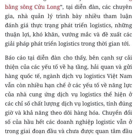
CHƯƠNG TRÌNH OCOP - MỖI XÃ
bằng sông Cửu Long
”, tại diễn đàn, các chuyên
MỘT SẢN PHẨM
gia, nhà quản lý trình bày nhiều tham luận
đánh giá thực trạng phát triển logistics, những
RADIO
thuận lợi, khó khăn, vướng mắc và đề xuất các
giải pháp phát triển logistics trong thời gian tới.
MEDIA CENTER
Báo cáo tại diễn đàn cho thấy, bên cạnh sự cải
E-Magazine
thiện của các yếu tố về hạ tầng, hải quan và gửi
Video
hàng quốc tế, ngành dịch vụ logistics Việt Nam
vẫn còn nhiều hạn chế ở các yếu tố về năng lực
Media Chính trị
của nhà cung ứng dịch vụ logistics thể hiện ở
Media Kinh tế
các chỉ số chất lượng dịch vụ logistics, tính đúng
giờ và khả năng theo dõi hàng hóa. Chuyển đổi
Media Văn hóa
số của hầu hết các doanh nghiệp logistic vẫn ở
Media Xã hội
trong giai đoạn đầu và chưa được quan tâm đầu