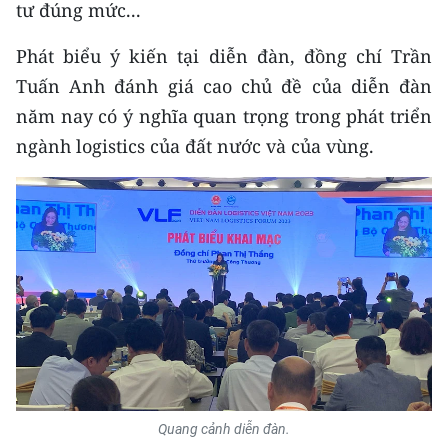
Media Pháp luật
tư đúng mức...
Media Du lịch
Phát biểu ý kiến tại diễn đàn, đồng chí Trần
Tuấn Anh đánh giá cao chủ đề của diễn đàn
Media Thế giới
năm nay có ý nghĩa quan trọng trong phát triển
Media Thể thao
ngành logistics của đất nước và của vùng.
Media Giáo dục
Media Y tế
Media Khoa học - Công nghệ
Media Môi trường
Ảnh
Infographic
Quang cảnh diễn đàn.