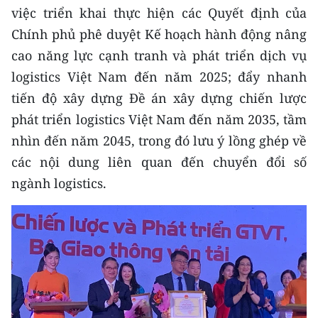
việc triển khai thực hiện các Quyết định của
CHUYÊN ĐỀ
Chính phủ phê duyệt Kế hoạch hành động nâng
cao năng lực cạnh tranh và phát triển dịch vụ
CÁC CHUYÊN TRANG
logistics Việt Nam đến năm 2025; đẩy nhanh
tiến độ xây dựng Đề án xây dựng chiến lược
VỀ BÁO NHÂN DÂN
phát triển logistics Việt Nam đến năm 2035, tầm
nhìn đến năm 2045, trong đó lưu ý lồng ghép về
THỜI NAY
các nội dung liên quan đến chuyển đổi số
NHÂN DÂN CUỐI TUẦN
ngành logistics.
NHÂN DÂN HẰNG THÁNG
MUA BÁO
ĐỌC BÁO IN