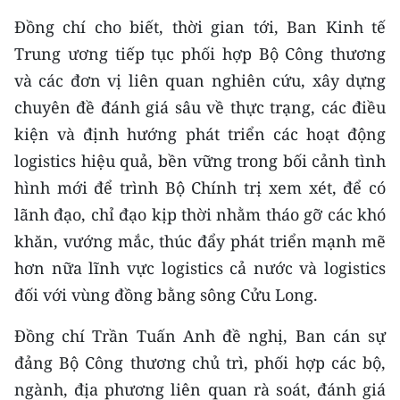
TIN MỚI
Đồng chí cho biết, thời gian tới, Ban Kinh tế
Trung ương tiếp tục phối hợp Bộ Công thương
TIN ĐỊA PHƯƠNG
và các đơn vị liên quan nghiên cứu, xây dựng
Trung du và miền núi phía Bắc
chuyên đề đánh giá sâu về thực trạng, các điều
kiện và định hướng phát triển các hoạt động
Đồng bằng sông Hồng
logistics hiệu quả, bền vững trong bối cảnh tình
Bắc Trung Bộ
hình mới để trình Bộ Chính trị xem xét, để có
lãnh đạo, chỉ đạo kịp thời nhằm tháo gỡ các khó
Duyên hải Nam Trung Bộ và Tây
khăn, vướng mắc, thúc đẩy phát triển mạnh mẽ
Nguyên
hơn nữa lĩnh vực logistics cả nước và logistics
Đông Nam Bộ
đối với vùng đồng bằng sông Cửu Long.
Đồng bằng sông Cửu Long
Đồng chí Trần Tuấn Anh đề nghị, Ban cán sự
Chuyên trang Hà Nội
đảng Bộ Công thương chủ trì, phối hợp các bộ,
ngành, địa phương liên quan rà soát, đánh giá
Chuyên trang TP. Hồ Chí Minh