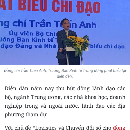
THỂ THAO
GIÁO DỤC
Y TẾ
KHOA HỌC - CÔNG NGHỆ
MÔI TRƯỜNG
Đồng chí Trần Tuấn Anh, Trưởng Ban Kinh tế Trung ương phát biểu tại
BẠN ĐỌC
diễn đàn.
Diễn đàn năm nay thu hút đông lãnh đạo các
KIỂM CHỨNG THÔNG TIN
bộ, ngành Trung ương, các nhà khoa học, doanh
TRI THỨC CHUYÊN SÂU
nghiệp trong và ngoài nước, lãnh đạo các địa
phương tham dự.
54 DÂN TỘC VIỆT NAM
Với chủ đề “Logistics và Chuyển đổi số cho
đồng