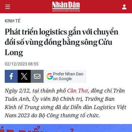
KINH TẾ
Phát triển logistics gắn với chuyển
CHÍNH TRỊ
đổi số vùng đồng bằng sông Cửu
Long
KINH TẾ
02/12/2023 08:55
VĂN HÓA
Prefer Nhan Dan
on Google
XÃ HỘI
Ngày 2/12, tại thành phố
Cần Thơ
, đồng chí Trần
PHÁP LUẬT
Tuấn Anh, Ủy viên Bộ Chính trị, Trưởng Ban
Kinh tế Trung ương đã dự Diễn đàn Logistics Việt
DU LỊCH
Nam 2023 do Bộ Công thương tổ chức.
THẾ GIỚI