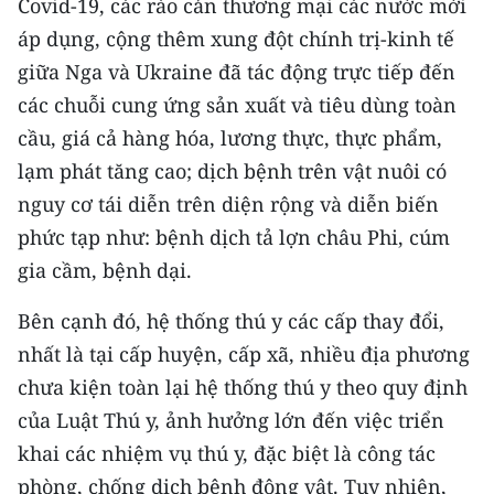
Covid-19, các rào cản thương mại các nước mới
CHƯƠNG TRÌNH OCOP - MỖI XÃ
MỘT SẢN PHẨM
áp dụng, cộng thêm xung đột chính trị-kinh tế
giữa Nga và Ukraine đã tác động trực tiếp đến
các chuỗi cung ứng sản xuất và tiêu dùng toàn
RADIO
cầu, giá cả hàng hóa, lương thực, thực phẩm,
MEDIA CENTER
lạm phát tăng cao; dịch bệnh trên vật nuôi có
nguy cơ tái diễn trên diện rộng và diễn biến
E-Magazine
phức tạp như: bệnh dịch tả lợn châu Phi, cúm
Video
gia cầm, bệnh dại.
Media Chính trị
Bên cạnh đó, hệ thống thú y các cấp thay đổi,
nhất là tại cấp huyện, cấp xã, nhiều địa phương
Media Kinh tế
chưa kiện toàn lại hệ thống thú y theo quy định
Media Văn hóa
của Luật Thú y, ảnh hưởng lớn đến việc triển
khai các nhiệm vụ thú y, đặc biệt là công tác
Media Xã hội
phòng, chống dịch bệnh động vật. Tuy nhiên,