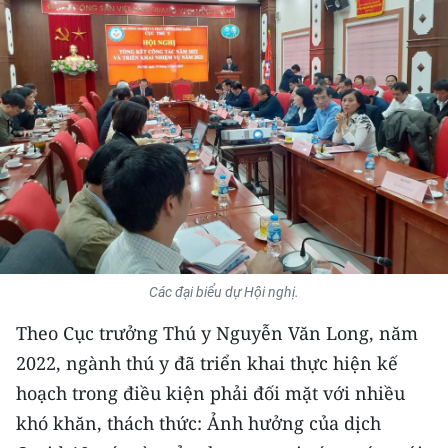
THỂ THAO
GIÁO DỤC
Y TẾ
KHOA HỌC - CÔNG NGHỆ
MÔI TRƯỜNG
BẠN ĐỌC
Các đại biểu dự Hội nghị.
KIỂM CHỨNG THÔNG TIN
Theo Cục trưởng Thú y Nguyễn Văn Long, năm
TRI THỨC CHUYÊN SÂU
2022, ngành thú y đã triển khai thực hiện kế
hoạch trong điều kiện phải đối mặt với nhiều
54 DÂN TỘC VIỆT NAM
khó khăn, thách thức: Ảnh hưởng của dịch