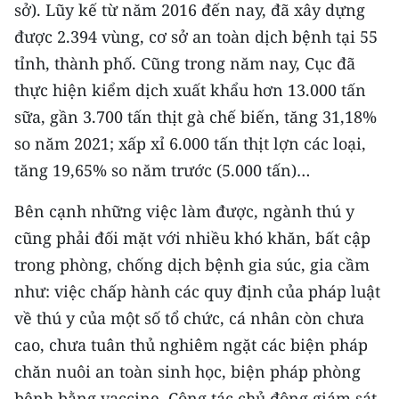
sở). Lũy kế từ năm 2016 đến nay, đã xây dựng
TIN MỚI
được 2.394 vùng, cơ sở an toàn dịch bệnh tại 55
TIN ĐỊA PHƯƠNG
tỉnh, thành phố. Cũng trong năm nay, Cục đã
thực hiện kiểm dịch xuất khẩu hơn 13.000 tấn
Trung du và miền núi phía Bắc
sữa, gần 3.700 tấn thịt gà chế biến, tăng 31,18%
Đồng bằng sông Hồng
so năm 2021; xấp xỉ 6.000 tấn thịt lợn các loại,
tăng 19,65% so năm trước (5.000 tấn)…
Bắc Trung Bộ
Bên cạnh những việc làm được, ngành thú y
Duyên hải Nam Trung Bộ và Tây
cũng phải đối mặt với nhiều khó khăn, bất cập
Nguyên
trong phòng, chống dịch bệnh gia súc, gia cầm
Đông Nam Bộ
như: việc chấp hành các quy định của pháp luật
về thú y của một số tổ chức, cá nhân còn chưa
Đồng bằng sông Cửu Long
cao, chưa tuân thủ nghiêm ngặt các biện pháp
Chuyên trang Hà Nội
chăn nuôi an toàn sinh học, biện pháp phòng
Chuyên trang TP. Hồ Chí Minh
bệnh bằng vaccine. Công tác chủ động giám sát