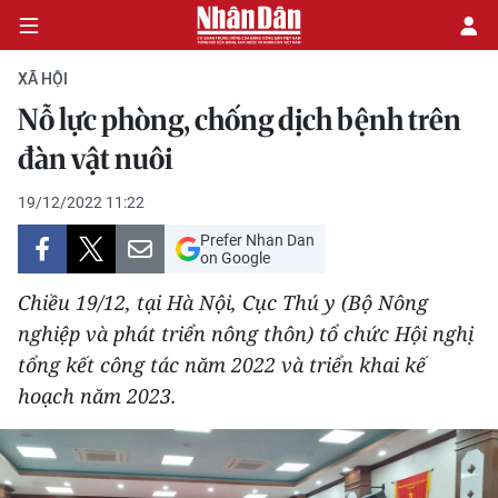
XÃ HỘI
Nỗ lực phòng, chống dịch bệnh trên
CHÍNH TRỊ
đàn vật nuôi
KINH TẾ
19/12/2022 11:22
Prefer Nhan Dan
VĂN HÓA
on Google
Chiều 19/12, tại Hà Nội, Cục Thú y (Bộ Nông
XÃ HỘI
nghiệp và phát triển nông thôn) tổ chức Hội nghị
tổng kết công tác năm 2022 và triển khai kế
PHÁP LUẬT
hoạch năm 2023.
DU LỊCH
THẾ GIỚI