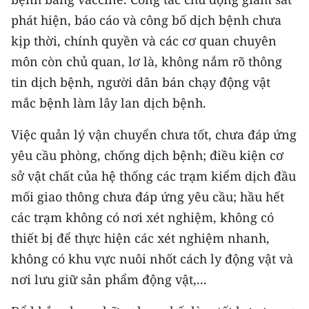
phát hiện, báo cáo và công bố dịch bệnh chưa
CHUYÊN ĐỀ
kịp thời, chính quyền và các cơ quan chuyên
môn còn chủ quan, lơ là, không nắm rõ thông
CÁC CHUYÊN TRANG
tin dịch bệnh, người dân bán chạy động vật
mắc bệnh làm lây lan dịch bệnh.
VỀ BÁO NHÂN DÂN
Việc quản lý vận chuyển chưa tốt, chưa đáp ứng
THỜI NAY
yêu cầu phòng, chống dịch bệnh; điều kiện cơ
NHÂN DÂN CUỐI TUẦN
sở vật chất của hệ thống các trạm kiểm dịch đầu
mối giao thông chưa đáp ứng yêu cầu; hầu hết
NHÂN DÂN HẰNG THÁNG
các trạm không có nơi xét nghiệm, không có
thiết bị để thực hiện các xét nghiệm nhanh,
MUA BÁO
không có khu vực nuôi nhốt cách ly động vật và
ĐỌC BÁO IN
nơi lưu giữ sản phẩm động vật,...