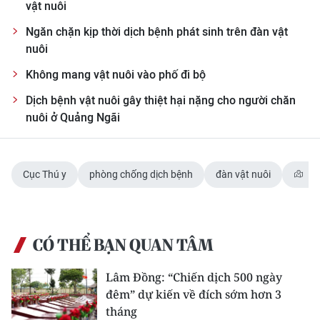
vật nuôi
Ngăn chặn kịp thời dịch bệnh phát sinh trên đàn vật
nuôi
Không mang vật nuôi vào phố đi bộ
Dịch bệnh vật nuôi gây thiệt hại nặng cho người chăn
nuôi ở Quảng Ngãi
Cục Thú y
phòng chống dịch bệnh
đàn vật nuôi
Vi
CÓ THỂ BẠN QUAN TÂM
Lâm Đồng: “Chiến dịch 500 ngày
đêm” dự kiến về đích sớm hơn 3
tháng