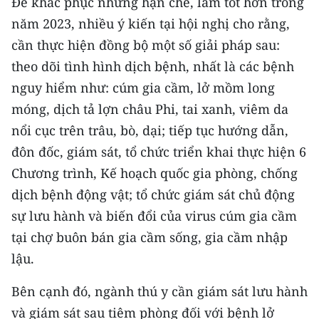
Để khắc phục những hạn chế, làm tốt hơn trong
ENGLISH
năm 2023, nhiều ý kiến tại hội nghị cho rằng,
中文
cần thực hiện đồng bộ một số giải pháp sau:
theo dõi tình hình dịch bệnh, nhất là các bệnh
FRANÇAIS
nguy hiểm như: cúm gia cầm, lở mồm long
móng, dịch tả lợn châu Phi, tai xanh, viêm da
РУССКИЙ
nổi cục trên trâu, bò, dại; tiếp tục hướng dẫn,
ESPAÑOL
đôn đốc, giám sát, tổ chức triển khai thực hiện 6
Chương trình, Kế hoạch quốc gia phòng, chống
한국어
dịch bệnh động vật; tổ chức giám sát chủ động
sự lưu hành và biến đổi của virus cúm gia cầm
tại chợ buôn bán gia cầm sống, gia cầm nhập
lậu.
Bên cạnh đó, ngành thú y cần giám sát lưu hành
và giám sát sau tiêm phòng đối với bệnh lở