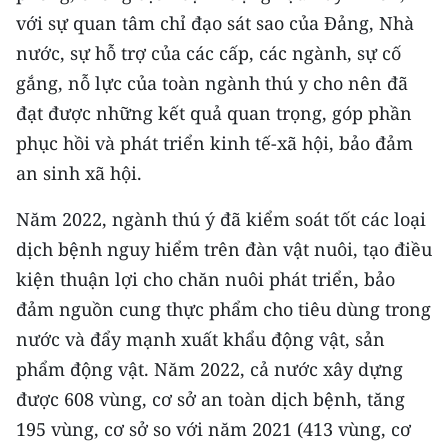
Media Pháp luật
với sự quan tâm chỉ đạo sát sao của Đảng, Nhà
nước, sự hỗ trợ của các cấp, các ngành, sự cố
Media Du lịch
gắng, nỗ lực của toàn ngành thú y cho nên đã
Media Thế giới
đạt được những kết quả quan trọng, góp phần
Media Thể thao
phục hồi và phát triển kinh tế-xã hội, bảo đảm
an sinh xã hội.
Media Giáo dục
Năm 2022, ngành thú ý đã kiểm soát tốt các loại
Media Y tế
dịch bệnh nguy hiểm trên đàn vật nuôi, tạo điều
Media Khoa học - Công nghệ
kiện thuận lợi cho chăn nuôi phát triển, bảo
đảm nguồn cung thực phẩm cho tiêu dùng trong
Media Môi trường
nước và đẩy mạnh xuất khẩu động vật, sản
Ảnh
phẩm động vật. Năm 2022, cả nước xây dựng
được 608 vùng, cơ sở an toàn dịch bệnh, tăng
Infographic
195 vùng, cơ sở so với năm 2021 (413 vùng, cơ