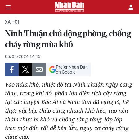
XÃ HỘI
Ninh Thuận chủ động phòng, chống
CHÍNH TRỊ
cháy rừng mùa khô
KINH TẾ
05/03/2024 14:45
Prefer Nhan Dan
VĂN HÓA
on Google
Vào mùa khô, nhiệt độ tại Ninh Thuận ngày càng
XÃ HỘI
tăng, trong khi đó, phần lớn diện tích cây rừng
tại các huyện Bác Ái và Ninh Sơn đã rụng lá, hệ
PHÁP LUẬT
thực vật bậc thấp cũng nhanh khô héo, tạo nên
DU LỊCH
thảm thực bì khô và chồng tầng tầng, lớp lớp
trên mặt đất, rất dễ bén lửa, nguy cơ cháy rừng
THẾ GIỚI
càng cao.