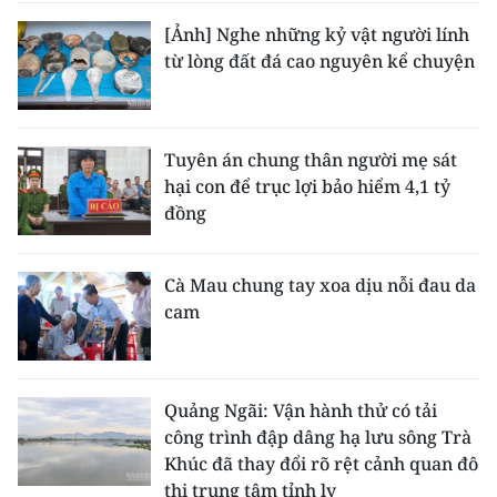
[Ảnh] Nghe những kỷ vật người lính
từ lòng đất đá cao nguyên kể chuyện
Tuyên án chung thân người mẹ sát
hại con để trục lợi bảo hiểm 4,1 tỷ
đồng
Cà Mau chung tay xoa dịu nỗi đau da
cam
Quảng Ngãi: Vận hành thử có tải
công trình đập dâng hạ lưu sông Trà
Khúc đã thay đổi rõ rệt cảnh quan đô
thị trung tâm tỉnh lỵ