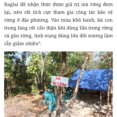
Raglai đã nhận thức được giá trị mà rừng đem
CHUYÊN ĐỀ
lại, nên rất tích cực tham gia công tác bảo vệ
rừng ở địa phương. Vào mùa khô hanh, bà con
CÁC CHUYÊN TRANG
trong làng rất cẩn thận khi dùng lửa trong rừng
và gần rừng, tình trạng dùng lửa đốt nương làm
VỀ BÁO NHÂN DÂN
rẫy giảm nhiều”.
THỜI NAY
NHÂN DÂN CUỐI TUẦN
NHÂN DÂN HẰNG THÁNG
MUA BÁO
ĐỌC BÁO IN