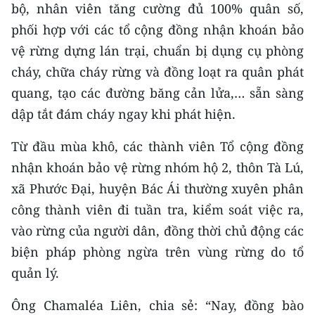
bộ, nhân viên tăng cường đủ 100% quân số,
TIN MỚI
phối hợp với các tổ cộng đồng nhận khoán bảo
TIN ĐỊA PHƯƠNG
vệ rừng dựng lán trại, chuẩn bị dụng cụ phòng
cháy, chữa cháy rừng và đồng loạt ra quân phát
Trung du và miền núi phía Bắc
quang, tạo các đường băng cản lửa,… sẵn sàng
Đồng bằng sông Hồng
dập tắt đám cháy ngay khi phát hiện.
Bắc Trung Bộ
Từ đầu mùa khô, các thành viên Tổ cộng đồng
nhận khoán bảo vệ rừng nhóm hộ 2, thôn Tà Lú,
Duyên hải Nam Trung Bộ và Tây
xã Phước Đại, huyện Bác Ái thường xuyên phân
Nguyên
công thành viên đi tuần tra, kiểm soát việc ra,
Đông Nam Bộ
vào rừng của người dân, đồng thời chủ động các
Đồng bằng sông Cửu Long
biện pháp phòng ngừa trên vùng rừng do tổ
quản lý.
Chuyên trang Hà Nội
Ông Chamaléa Liên, chia sẻ: “Nay, đồng bào
Chuyên trang TP. Hồ Chí Minh