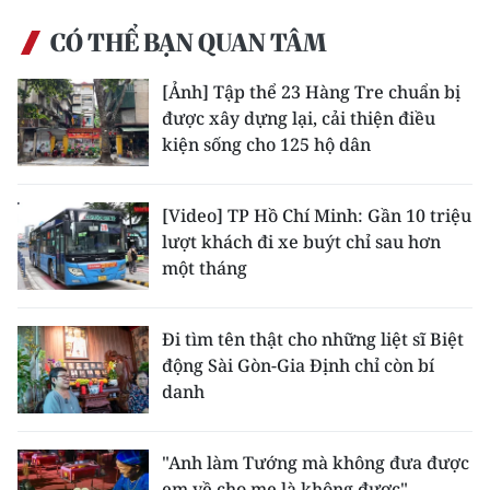
CÓ THỂ BẠN QUAN TÂM
[Ảnh] Tập thể 23 Hàng Tre chuẩn bị
được xây dựng lại, cải thiện điều
kiện sống cho 125 hộ dân
[Video] TP Hồ Chí Minh: Gần 10 triệu
lượt khách đi xe buýt chỉ sau hơn
một tháng
Đi tìm tên thật cho những liệt sĩ Biệt
động Sài Gòn-Gia Định chỉ còn bí
danh
"Anh làm Tướng mà không đưa được
em về cho mẹ là không được"