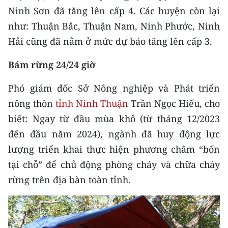
CHƯƠNG TRÌNH OCOP - MỖI XÃ
Ninh Sơn đã tăng lên cấp 4. Các huyện còn lại
MỘT SẢN PHẨM
như: Thuận Bắc, Thuận Nam, Ninh Phước, Ninh
Hải cũng đã nằm ở mức dự báo tăng lên cấp 3.
RADIO
Bám rừng 24/24 giờ
MEDIA CENTER
Phó giám đốc Sở Nông nghiệp và Phát triển
E-Magazine
nông thôn
tỉnh Ninh Thuận
Trần Ngọc Hiếu, cho
biết: Ngay từ đầu mùa khô (từ tháng 12/2023
Video
đến đầu năm 2024), ngành đã huy động lực
Media Chính trị
lượng triển khai thực hiện phương châm “bốn
tại chỗ” để chủ động phòng cháy và chữa cháy
Media Kinh tế
rừng trên địa bàn toàn tỉnh.
Media Văn hóa
Media Xã hội