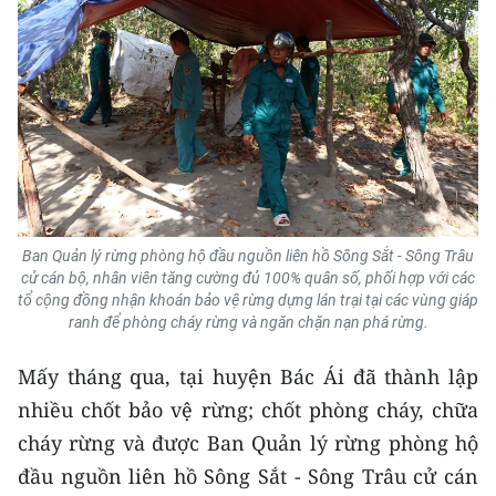
Media Pháp luật
Media Du lịch
Media Thế giới
Media Thể thao
Media Giáo dục
Media Y tế
Ban Quản lý rừng phòng hộ đầu nguồn liên hồ Sông Sắt - Sông Trâu
cử cán bộ, nhân viên tăng cường đủ 100% quân số, phối hợp với các
Media Khoa học - Công nghệ
tổ cộng đồng nhận khoán bảo vệ rừng dựng lán trại tại các vùng giáp
ranh để phòng cháy rừng và ngăn chặn nạn phá rừng.
Media Môi trường
Mấy tháng qua, tại huyện Bác Ái đã thành lập
Ảnh
nhiều chốt bảo vệ rừng; chốt phòng cháy, chữa
cháy rừng và được Ban Quản lý rừng phòng hộ
Infographic
đầu nguồn liên hồ Sông Sắt - Sông Trâu cử cán