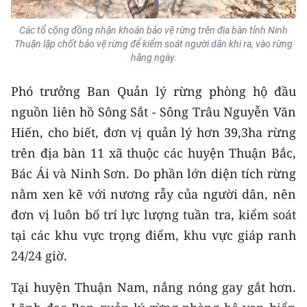
ENGLISH
Các tổ cộng đồng nhận khoán bảo vệ rừng trên địa bàn tỉnh Ninh
中文
Thuận lập chốt bảo vệ rừng để kiểm soát người dân khi ra, vào rừng
hằng ngày.
FRANÇAIS
Phó trưởng Ban Quản lý rừng phòng hộ đầu
РУССКИЙ
nguồn liên hồ Sông Sắt - Sông Trâu Nguyễn Văn
Hiến, cho biết, đơn vị quản lý hơn 39,3ha rừng
ESPAÑOL
trên địa bàn 11 xã thuộc các huyện Thuận Bắc,
Bác Ái và Ninh Sơn. Do phần lớn diện tích rừng
한국어
nằm xen kẽ với nương rẫy của người dân, nên
đơn vị luôn bố trí lực lượng tuần tra, kiểm soát
tại các khu vực trọng điểm, khu vực giáp ranh
24/24 giờ.
Tại huyện Thuận Nam, nắng nóng gay gắt hơn.