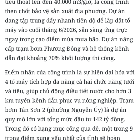
tiêu thoát lên đến 40.000 m3/giờ, là công trình
CHƯƠNG TRÌNH OCOP - MỖI XÃ
MỘT SẢN PHẨM
then chốt bảo vệ sản xuất địa phương. Dự án
đang tập trung đẩy nhanh tiến độ để lắp đặt tổ
máy vào cuối tháng 6/2026, sẵn sàng ứng trực
RADIO
ngay trong cao điểm mùa mưa bão. Dự án nâng
MEDIA CENTER
cấp trạm bơm Phương Đông và hệ thống kênh
dẫn đạt khoảng 70% khối lượng thi công.
E-Magazine
Điểm nhấn của công trình là sự hiện đại hóa với
Video
4 tổ máy tích hợp đa năng cả hai chức năng tưới
Media Chính trị
và tiêu, giúp chủ động điều tiết nước cho hơn 3
km tuyến kênh dẫn phục vụ nông nghiệp. Trạm
Media Kinh tế
bơm Tân Sơn 2 (phường Nguyễn Úy) là dự án
Media Văn hóa
quy mô lớn với tổng mức đầu tư 142 tỷ đồng.
Trong đó có hạng mục cống qua đê, một trong 9
Media Xã hội
trọng điểm xung yếu nhất của tỉnh sẽ hoàn