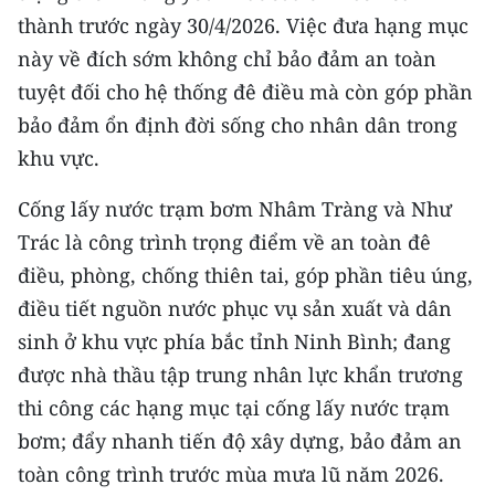
Media Pháp luật
thành trước ngày 30/4/2026. Việc đưa hạng mục
này về đích sớm không chỉ bảo đảm an toàn
Media Du lịch
tuyệt đối cho hệ thống đê điều mà còn góp phần
Media Thế giới
bảo đảm ổn định đời sống cho nhân dân trong
Media Thể thao
khu vực.
Media Giáo dục
Cống lấy nước trạm bơm Nhâm Tràng và Như
Trác là công trình trọng điểm về an toàn đê
Media Y tế
điều, phòng, chống thiên tai, góp phần tiêu úng,
Media Khoa học - Công nghệ
điều tiết nguồn nước phục vụ sản xuất và dân
sinh ở khu vực phía bắc tỉnh Ninh Bình; đang
Media Môi trường
được nhà thầu tập trung nhân lực khẩn trương
Ảnh
thi công các hạng mục tại cống lấy nước trạm
bơm; đẩy nhanh tiến độ xây dựng, bảo đảm an
Infographic
toàn công trình trước mùa mưa lũ năm 2026.