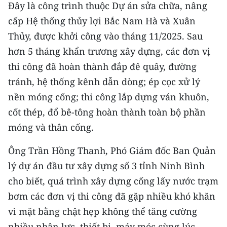
Đây là công trình thuộc Dự án sửa chữa, nâng
TIN MỚI
cấp Hệ thống thủy lợi Bắc Nam Hà và Xuân
TIN ĐỊA PHƯƠNG
Thủy, được khởi công vào tháng 11/2025. Sau
hơn 5 tháng khẩn trương xây dựng, các đơn vị
Trung du và miền núi phía Bắc
thi công đã hoàn thành đắp đê quây, đường
Đồng bằng sông Hồng
tránh, hệ thống kênh dẫn dòng; ép cọc xử lý
nền móng cống; thi công lắp dựng ván khuôn,
Bắc Trung Bộ
cốt thép, đổ bê-tông hoàn thành toàn bộ phần
Duyên hải Nam Trung Bộ và Tây
móng và thân cống.
Nguyên
Ông Trần Hồng Thanh, Phó Giám đốc Ban Quản
Đông Nam Bộ
lý dự án đầu tư xây dựng số 3 tỉnh Ninh Bình
cho biết, quá trình xây dựng cống lấy nước trạm
Đồng bằng sông Cửu Long
bơm các đơn vị thi công đã gặp nhiều khó khăn
Chuyên trang Hà Nội
vì mặt bằng chật hẹp không thể tăng cường
Chuyên trang TP. Hồ Chí Minh
nhiều nhân lực, thiết bị, máy móc cùng lúc.