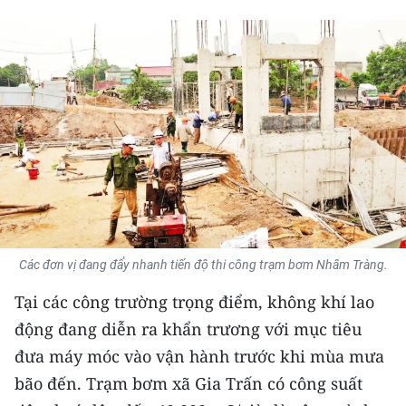
THỂ THAO
GIÁO DỤC
Y TẾ
KHOA HỌC - CÔNG NGHỆ
MÔI TRƯỜNG
BẠN ĐỌC
Các đơn vị đang đẩy nhanh tiến độ thi công trạm bơm Nhâm Tràng.
KIỂM CHỨNG THÔNG TIN
Tại các công trường trọng điểm, không khí lao
TRI THỨC CHUYÊN SÂU
động đang diễn ra khẩn trương với mục tiêu
đưa máy móc vào vận hành trước khi mùa mưa
54 DÂN TỘC VIỆT NAM
bão đến. Trạm bơm xã Gia Trấn có công suất