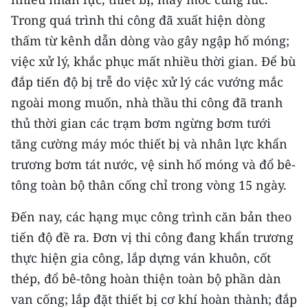
Trong quá trình thi công đã xuất hiện dòng
CHUYÊN ĐỀ
thấm từ kênh dẫn dòng vào gây ngập hố móng;
việc xử lý, khắc phục mất nhiều thời gian. Để bù
CÁC CHUYÊN TRANG
đắp tiến độ bị trễ do việc xử lý các vướng mắc
ngoài mong muốn, nhà thầu thi công đã tranh
VỀ BÁO NHÂN DÂN
thủ thời gian các trạm bơm ngừng bơm tưới
THỜI NAY
tăng cường máy móc thiết bị và nhân lực khẩn
trương bơm tát nước, vệ sinh hố móng và đổ bê-
NHÂN DÂN CUỐI TUẦN
tông toàn bộ thân cống chỉ trong vòng 15 ngày.
NHÂN DÂN HẰNG THÁNG
Đến nay, các hạng mục công trình căn bản theo
tiến độ đề ra. Đơn vị thi công đang khẩn trương
MUA BÁO
thực hiện gia công, lắp dựng ván khuôn, cốt
ĐỌC BÁO IN
thép, đổ bê-tông hoàn thiện toàn bộ phần dàn
van cống; lắp đặt thiết bị cơ khí hoàn thành; đắp