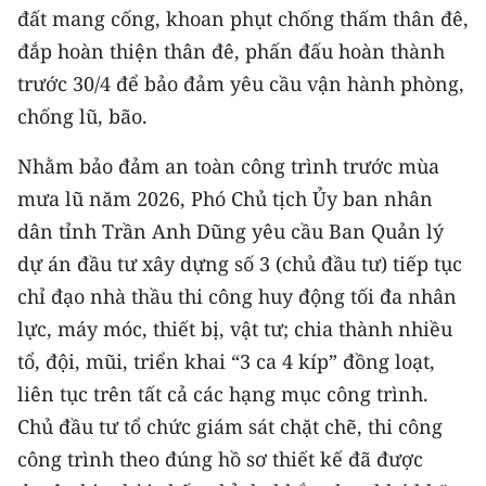
ENGLISH
đất mang cống, khoan phụt chống thấm thân đê,
đắp hoàn thiện thân đê, phấn đấu hoàn thành
中文
trước 30/4 để bảo đảm yêu cầu vận hành phòng,
chống lũ, bão.
FRANÇAIS
Nhằm bảo đảm an toàn công trình trước mùa
РУССКИЙ
mưa lũ năm 2026, Phó Chủ tịch Ủy ban nhân
ESPAÑOL
dân tỉnh Trần Anh Dũng yêu cầu Ban Quản lý
dự án đầu tư xây dựng số 3 (chủ đầu tư) tiếp tục
한국어
chỉ đạo nhà thầu thi công huy động tối đa nhân
lực, máy móc, thiết bị, vật tư; chia thành nhiều
tổ, đội, mũi, triển khai “3 ca 4 kíp” đồng loạt,
liên tục trên tất cả các hạng mục công trình.
Chủ đầu tư tổ chức giám sát chặt chẽ, thi công
công trình theo đúng hồ sơ thiết kế đã được