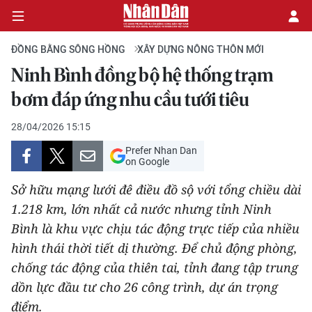
ĐỒNG BẰNG SÔNG HỒNG
XÂY DỰNG NÔNG THÔN MỚI
Ninh Bình đồng bộ hệ thống trạm
CHÍNH TRỊ
bơm đáp ứng nhu cầu tưới tiêu
KINH TẾ
28/04/2026 15:15
Prefer Nhan Dan
VĂN HÓA
on Google
Sở hữu mạng lưới đê điều đồ sộ với tổng chiều dài
XÃ HỘI
1.218 km, lớn nhất cả nước nhưng tỉnh Ninh
Bình là khu vực chịu tác động trực tiếp của nhiều
PHÁP LUẬT
hình thái thời tiết dị thường. Để chủ động phòng,
DU LỊCH
chống tác động của thiên tai, tỉnh đang tập trung
dồn lực đầu tư cho 26 công trình, dự án trọng
THẾ GIỚI
điểm.