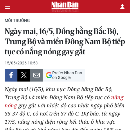
MÔI TRƯỜNG
Ngày mai, 16/5, Đồng bằng Bắc Bộ,
CHÍNH TRỊ
Trung Bộ và miền Đông Nam Bộ tiếp
tục có nắng nóng gay gắt
KINH TẾ
15/05/2026 10:58
VĂN HÓA
Prefer Nhan Dan
on Google
XÃ HỘI
Ngày mai (16/5), khu vực Đồng bằng Bắc Bộ,
PHÁP LUẬT
Trung Bộ và miền Đông Nam Bộ tiếp tục có
nắng
nóng
gay gắt với nhiệt độ cao nhất ngày phổ biến
DU LỊCH
35-37 độ C, có nơi trên 37 độ C. Dự báo, từ ngày
17/5, nắng nóng diện rộng kết thúc ở khu vực
THẾ GIỚI
Bắc Bộ và có khả năng kéo dài đến ngày 18/5 tại