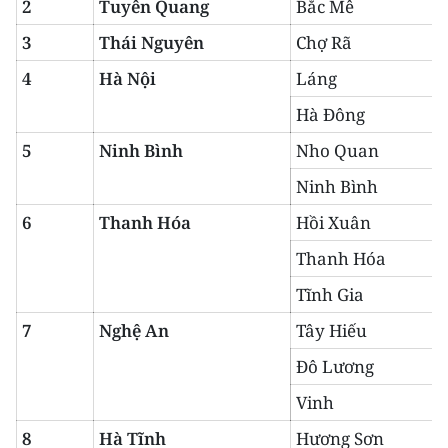
2
Tuyên Quang
Bắc Mê
3
Thái Nguyên
Chợ Rã
CHUYÊN ĐỀ
4
Hà Nội
Láng
CÁC CHUYÊN TRANG
Hà Đông
5
Ninh Bình
Nho Quan
VỀ BÁO NHÂN DÂN
Ninh Bình
THỜI NAY
6
Thanh Hóa
Hồi Xuân
NHÂN DÂN CUỐI TUẦN
Thanh Hóa
Tĩnh Gia
NHÂN DÂN HẰNG THÁNG
7
Nghệ An
Tây Hiếu
MUA BÁO
Đô Lương
ĐỌC BÁO IN
Vinh
8
Hà Tĩnh
Hương Sơn