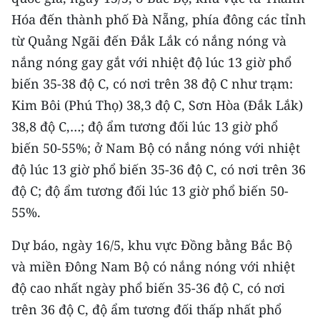
CHƯƠNG TRÌNH OCOP - MỖI XÃ
Hóa đến thành phố Đà Nẵng, phía đông các tỉnh
MỘT SẢN PHẨM
từ Quảng Ngãi đến Đắk Lắk có nắng nóng và
nắng nóng gay gắt với nhiệt độ lúc 13 giờ phổ
RADIO
biến 35-38 độ C, có nơi trên 38 độ C như trạm:
Kim Bôi (Phú Thọ) 38,3 độ C, Sơn Hòa (Đắk Lắk)
MEDIA CENTER
38,8 độ C,…; độ ẩm tương đối lúc 13 giờ phổ
E-Magazine
biến 50-55%; ở Nam Bộ có nắng nóng với nhiệt
độ lúc 13 giờ phổ biến 35-36 độ C, có nơi trên 36
Video
độ C; độ ẩm tương đối lúc 13 giờ phổ biến 50-
Media Chính trị
55%.
Media Kinh tế
Dự báo, ngày 16/5, khu vực Đồng bằng Bắc Bộ
Media Văn hóa
và miền Đông Nam Bộ có nắng nóng với nhiệt
độ cao nhất ngày phổ biến 35-36 độ C, có nơi
Media Xã hội
trên 36 độ C, độ ẩm tương đối thấp nhất phổ