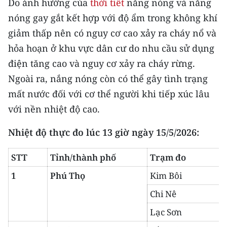
Do ảnh hưởng của
thời tiết
nắng nóng và nắng
TIN MỚI
nóng gay gắt kết hợp với độ ẩm trong không khí
giảm thấp nên có nguy cơ cao xảy ra cháy nổ và
TIN ĐỊA PHƯƠNG
hỏa hoạn ở khu vực dân cư do nhu cầu sử dụng
Trung du và miền núi phía Bắc
điện tăng cao và nguy cơ xảy ra cháy rừng.
Ngoài ra, nắng nóng còn có thể gây tình trạng
Đồng bằng sông Hồng
mất nước đối với cơ thể người khi tiếp xúc lâu
Bắc Trung Bộ
với nền nhiệt độ cao.
Duyên hải Nam Trung Bộ và Tây
Nhiệt độ thực đo lúc 13 giờ ngày 15/5/2026:
Nguyên
STT
Tỉnh/thành phố
Trạm đo
Đông Nam Bộ
1
Phú Thọ
Kim Bôi
Đồng bằng sông Cửu Long
Chi Nê
Chuyên trang Hà Nội
Lạc Sơn
Chuyên trang TP. Hồ Chí Minh