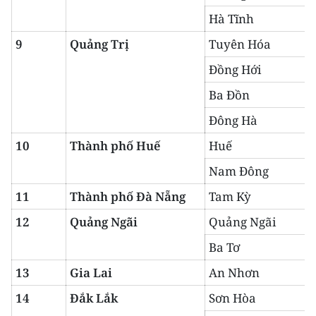
ENGLISH
Hà Tĩnh
中文
9
Quảng Trị
Tuyên Hóa
Đồng Hới
FRANÇAIS
Ba Đồn
РУССКИЙ
Đông Hà
ESPAÑOL
10
Thành phố Huế
Huế
Nam Đông
한국어
11
Thành phố Đà Nẵng
Tam Kỳ
12
Quảng Ngãi
Quảng Ngãi
Ba Tơ
13
Gia Lai
An Nhơn
14
Đắk Lắk
Sơn Hòa