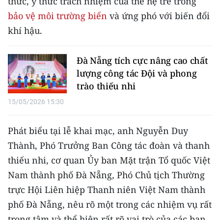
thức, ý thức trách nhiệm của thế hệ trẻ trong
CHƯƠNG TRÌNH OCOP - MỖI XÃ
bảo vệ môi trường biển
và ứng phó với biến đổi
MỘT SẢN PHẨM
khí hậu.
RADIO
Đà Nẵng tích cực nâng cao chất
MEDIA CENTER
lượng công tác Đội và phong
trào thiếu nhi
E-Magazine
15/05/2026 15:30
Video
Phát biểu tại lễ khai mạc, anh Nguyễn Duy
Media Chính trị
Thành, Phó Trưởng Ban Công tác đoàn và thanh
Media Kinh tế
thiếu nhi, cơ quan Ủy ban Mặt trận Tổ quốc Việt
Nam thành phố Đà Nẵng, Phó Chủ tịch Thường
Media Văn hóa
trực Hội Liên hiệp Thanh niên Việt Nam thành
Media Xã hội
phố Đà Nẵng, nêu rõ một trong các nhiệm vụ rất
trọng tâm và thể hiện rất rõ vai trò của các bạn