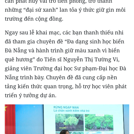
cần phát huy vai trò tiên phong, trở thành
TIN MỚI
những “đại sứ xanh” lan tỏa ý thức giữ gìn môi
trường đến cộng đồng.
TIN ĐỊA PHƯƠNG
Ngay sau lễ khai mạc, các bạn thanh thiếu nhi
Trung du và miền núi phía Bắc
đã tham gia chuyên đề “Đa dạng sinh học biển
Đồng bằng sông Hồng
Đà Nẵng và hành trình giữ màu xanh vì biển
quê hương” do Tiến sĩ Nguyễn Thị Tường Vi,
Bắc Trung Bộ
giảng viên Trường đại học Sư phạm-Đại học Đà
Duyên hải Nam Trung Bộ và Tây
Nẵng trình bày. Chuyên đề đã cung cấp nền
Nguyên
tảng kiến thức quan trọng, hỗ trợ học viên phát
Đông Nam Bộ
triển ý tưởng dự án.
Đồng bằng sông Cửu Long
Chuyên trang Hà Nội
Chuyên trang TP. Hồ Chí Minh