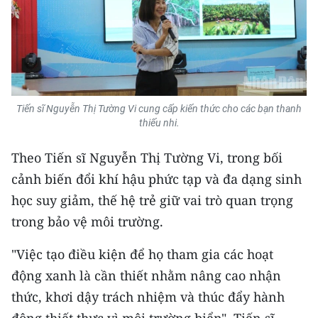
CHUYÊN ĐỀ
CÁC CHUYÊN TRANG
VỀ BÁO NHÂN DÂN
Tiến sĩ Nguyễn Thị Tường Vi cung cấp kiến thức cho các bạn thanh
thiếu nhi.
THỜI NAY
Theo Tiến sĩ Nguyễn Thị Tường Vi, trong bối
cảnh biến đổi khí hậu phức tạp và đa dạng sinh
NHÂN DÂN CUỐI TUẦN
học suy giảm, thế hệ trẻ giữ vai trò quan trọng
NHÂN DÂN HẰNG THÁNG
trong bảo vệ môi trường.
MUA BÁO
"Việc tạo điều kiện để họ tham gia các hoạt
động xanh là cần thiết nhằm nâng cao nhận
ĐỌC BÁO IN
thức, khơi dậy trách nhiệm và thúc đẩy hành