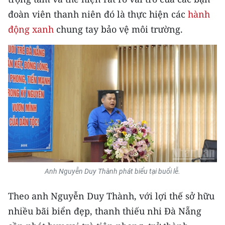
Media Pháp luật
đoàn viên thanh niên đó là thực hiện các
hành
Media Du lịch
động xanh
chung tay bảo vệ môi trường.
Media Thế giới
Media Thể thao
Media Giáo dục
Media Y tế
Media Khoa học - Công nghệ
Media Môi trường
Anh Nguyễn Duy Thành phát biểu tại buổi lễ.
Ảnh
Theo anh Nguyễn Duy Thành, với lợi thế sở hữu
Infographic
nhiều bãi biển đẹp, thanh thiếu nhi Đà Nẵng