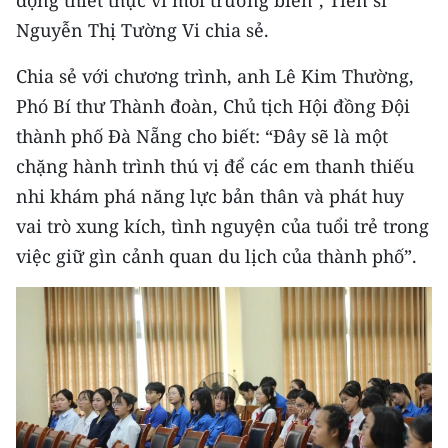
động thiết thực vì môi trường biển", Tiến sĩ
ENGLISH
Nguyễn Thị Tường Vi chia sẻ.
中文
Chia sẻ với chương trình, anh Lê Kim Thường,
Phó Bí thư Thành đoàn, Chủ tịch Hội đồng Đội
FRANÇAIS
thành phố Đà Nẵng cho biết: “Đây sẽ là một
РУССКИЙ
chặng hành trình thú vị để các em thanh thiếu
nhi khám phá năng lực bản thân và phát huy
ESPAÑOL
vai trò xung kích, tình nguyện của tuổi trẻ trong
한국어
việc giữ gìn cảnh quan du lịch của thành phố”.