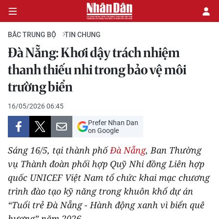
BẮC TRUNG BỘ
TIN CHUNG
Đà Nẵng: Khơi dậy trách nhiệm
CHÍNH TRỊ
thanh thiếu nhi trong bảo vệ môi
trường biển
KINH TẾ
16/05/2026 06:45
VĂN HÓA
Prefer Nhan Dan
on Google
XÃ HỘI
Sáng 16/5, tại thành phố
Đà Nẵng
, Ban Thường
PHÁP LUẬT
vụ Thành đoàn phối hợp Quỹ Nhi đồng Liên hợp
quốc UNICEF Việt Nam tổ chức khai mạc chương
DU LỊCH
trình đào tạo kỹ năng trong khuôn khổ dự án
“Tuổi trẻ Đà Nẵng - Hành động xanh vì biển quê
THẾ GIỚI
hương” năm 2026.