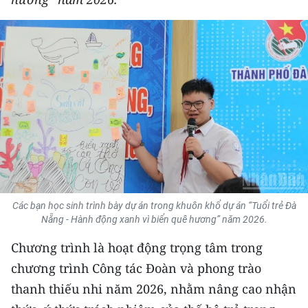
THỂ THAO
GIÁO DỤC
Y TẾ
KHOA HỌC - CÔNG NGHỆ
MÔI TRƯỜNG
BẠN ĐỌC
Các bạn học sinh trình bày dự án trong khuôn khổ dự án “Tuổi trẻ Đà
KIỂM CHỨNG THÔNG TIN
Nẵng - Hành động xanh vì biển quê hương” năm 2026.
Chương trình là hoạt động trọng tâm trong
TRI THỨC CHUYÊN SÂU
chương trình Công tác Đoàn và phong trào
54 DÂN TỘC VIỆT NAM
thanh thiếu nhi năm 2026, nhằm nâng cao nhận