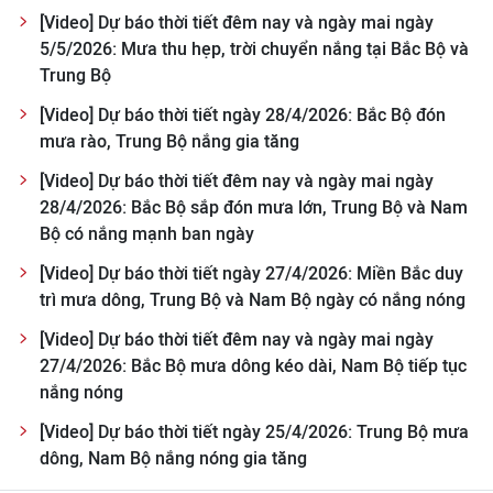
TIN MỚI
[Video] Dự báo thời tiết đêm nay và ngày mai ngày
5/5/2026: Mưa thu hẹp, trời chuyển nắng tại Bắc Bộ và
TIN ĐỊA PHƯƠNG
Trung Bộ
[Video] Dự báo thời tiết ngày 28/4/2026: Bắc Bộ đón
Trung du và miền núi phía Bắc
mưa rào, Trung Bộ nắng gia tăng
Đồng bằng sông Hồng
[Video] Dự báo thời tiết đêm nay và ngày mai ngày
28/4/2026: Bắc Bộ sắp đón mưa lớn, Trung Bộ và Nam
Bắc Trung Bộ
Bộ có nắng mạnh ban ngày
Duyên hải Nam Trung Bộ và Tây
[Video] Dự báo thời tiết ngày 27/4/2026: Miền Bắc duy
Nguyên
trì mưa dông, Trung Bộ và Nam Bộ ngày có nắng nóng
[Video] Dự báo thời tiết đêm nay và ngày mai ngày
Đông Nam Bộ
27/4/2026: Bắc Bộ mưa dông kéo dài, Nam Bộ tiếp tục
Đồng bằng sông Cửu Long
nắng nóng
[Video] Dự báo thời tiết ngày 25/4/2026: Trung Bộ mưa
Chuyên trang Hà Nội
dông, Nam Bộ nắng nóng gia tăng
Chuyên trang TP. Hồ Chí Minh