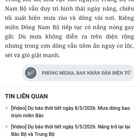
Media Pháp luật
Nam Bộ vẫn duy trì hình thái ngày nắng, chiều
Media Du lịch
tối xuất hiện mưa rào và dông vài nơi. Riêng
miền Đông Nam Bộ tiếp tục có nắng nóng gay
Media Thế giới
gắt. Dù mưa không diễn ra trên diện rộng
Media Thể thao
nhưng trong cơn dông vẫn tiềm ẩn nguy cơ lốc,
sét và gió giật mạnh.
Media Giáo dục
Media Y tế
PHÒNG MEDIA, BAN NHÂN DÂN ĐIỆN TỬ
Media Khoa học - Công nghệ
TIN LIÊN QUAN
Media Môi trường
[Video] Dự báo thời tiết ngày 8/5/2026: Mưa dông bao
Ảnh
trùm miền Bắc
Infographic
[Video] Dự báo thời tiết ngày 5/5/2026: Nắng trở lại tại
Bắc Bộ và Trung Bộ