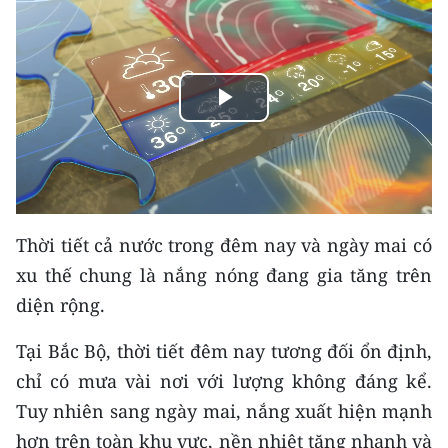
THỂ THAO
GIÁO DỤC
Play
Y TẾ
Video
KHOA HỌC - CÔNG NGHỆ
MÔI TRƯỜNG
Thời tiết cả nước trong đêm nay và ngày mai có
BẠN ĐỌC
xu thế chung là nắng nóng đang gia tăng trên
diện rộng.
KIỂM CHỨNG THÔNG TIN
Tại Bắc Bộ, thời tiết đêm nay tương đối ổn định,
TRI THỨC CHUYÊN SÂU
chỉ có mưa vài nơi với lượng không đáng kể.
54 DÂN TỘC VIỆT NAM
Tuy nhiên sang ngày mai, nắng xuất hiện mạnh
hơn trên toàn khu vực, nền nhiệt tăng nhanh và