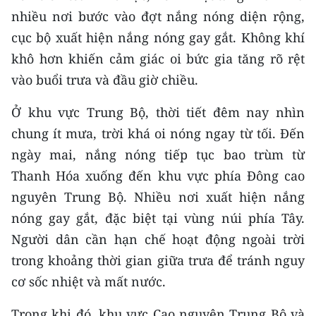
CHƯƠNG TRÌNH OCOP - MỖI XÃ
nhiều nơi bước vào đợt nắng nóng diện rộng,
MỘT SẢN PHẨM
cục bộ xuất hiện nắng nóng gay gắt. Không khí
khô hơn khiến cảm giác oi bức gia tăng rõ rệt
RADIO
vào buổi trưa và đầu giờ chiều.
MEDIA CENTER
Ở khu vực Trung Bộ, thời tiết đêm nay nhìn
chung ít mưa, trời khá oi nóng ngay từ tối. Đến
E-Magazine
ngày mai, nắng nóng tiếp tục bao trùm từ
Video
Thanh Hóa xuống đến khu vực phía Đông cao
nguyên Trung Bộ. Nhiều nơi xuất hiện nắng
Media Chính trị
nóng gay gắt, đặc biệt tại vùng núi phía Tây.
Media Kinh tế
Người dân cần hạn chế hoạt động ngoài trời
trong khoảng thời gian giữa trưa để tránh nguy
Media Văn hóa
cơ sốc nhiệt và mất nước.
Media Xã hội
Trong khi đó, khu vực Cao nguyên Trung Bộ và