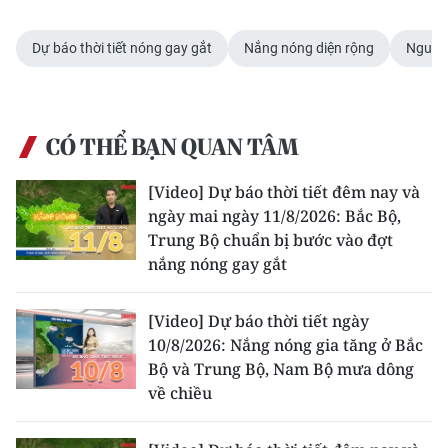
CHUYÊN ĐỀ
Dự báo thời tiết nóng gay gắt
Nắng nóng diện rộng
Nguy c
CÁC CHUYÊN TRANG
CÓ THỂ BẠN QUAN TÂM
VỀ BÁO NHÂN DÂN
[Video] Dự báo thời tiết đêm nay và
THỜI NAY
ngày mai ngày 11/8/2026: Bắc Bộ,
Trung Bộ chuẩn bị bước vào đợt
NHÂN DÂN CUỐI TUẦN
nắng nóng gay gắt
NHÂN DÂN HẰNG THÁNG
[Video] Dự báo thời tiết ngày
10/8/2026: Nắng nóng gia tăng ở Bắc
MUA BÁO
Bộ và Trung Bộ, Nam Bộ mưa dông
về chiều
ĐỌC BÁO IN