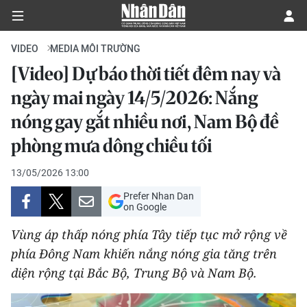
VIDEO
MEDIA MÔI TRƯỜNG
[Video] Dự báo thời tiết đêm nay và
CHÍNH TRỊ
ngày mai ngày 14/5/2026: Nắng
nóng gay gắt nhiều nơi, Nam Bộ đề
KINH TẾ
phòng mưa dông chiều tối
VĂN HÓA
13/05/2026 13:00
XÃ HỘI
Prefer Nhan Dan
on Google
PHÁP LUẬT
Vùng áp thấp nóng phía Tây tiếp tục mở rộng về
phía Đông Nam khiến nắng nóng gia tăng trên
DU LỊCH
diện rộng tại Bắc Bộ, Trung Bộ và Nam Bộ.
THẾ GIỚI