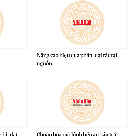
Nâng cao hiệu quả phân loại rác tại
nguồn
 đất đai
Chuẩn hóa mô hình bếp ăn bán trú