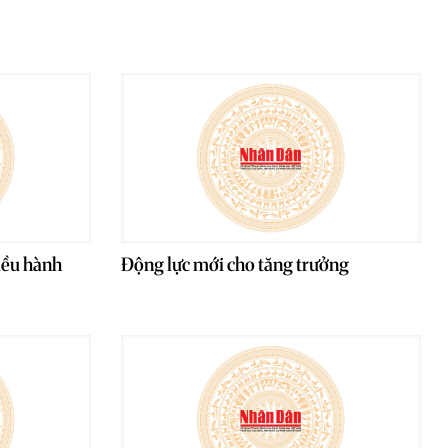
iều hành
Động lực mới cho tăng trưởng