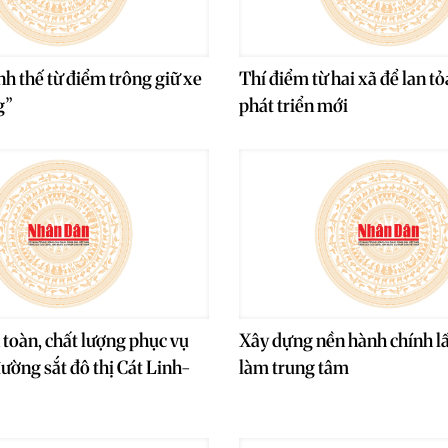
nh thế từ điểm trông giữ xe
Thí điểm từ hai xã để lan t
g”
phát triển mới
toàn, chất lượng phục vụ
Xây dựng nền hành chính l
đường sắt đô thị Cát Linh-
làm trung tâm