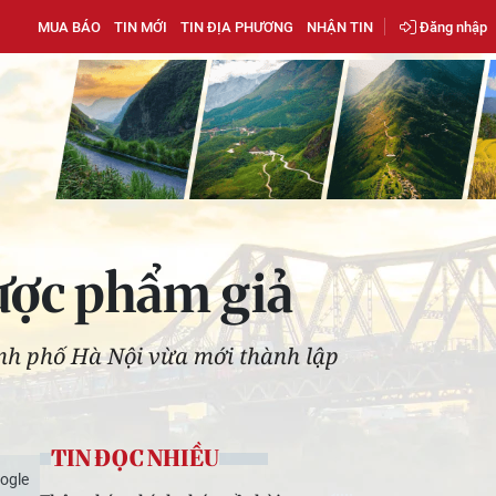
MUA BÁO
TIN MỚI
TIN ĐỊA PHƯƠNG
NHẬN TIN
Đăng nhập
ược phẩm giả
ành phố Hà Nội vừa mới thành lập
TIN ĐỌC NHIỀU
ogle