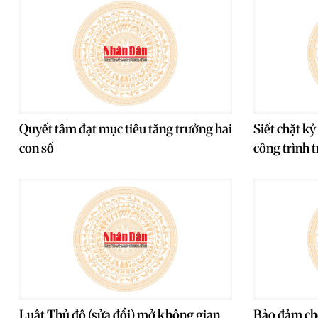
Quyết tâm đạt mục tiêu tăng trưởng hai
Siết chặt kỷ
con số
công trình 
Luật Thủ đô (sửa đổi) mở không gian
Bảo đảm chỗ