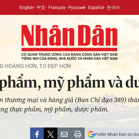
English
中文
Français
Русский
Español
한국어
G HOÀNG HƠN, TO ĐẸP HƠN
 phẩm, mỹ phẩm và d
ận thương mại và hàng giả (Ban Chỉ đạo 389) th
hàng thực phẩm, mỹ phẩm, dược phẩm.
Prefer Nhan Dan on Go