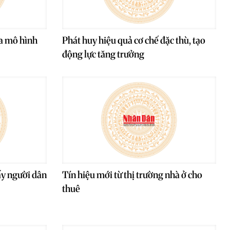
ỏa mô hình
Phát huy hiệu quả cơ chế đặc thù, tạo
động lực tăng trưởng
ấy người dân
Tín hiệu mới từ thị trường nhà ở cho
thuê