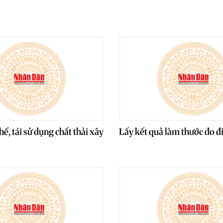
chế, tái sử dụng chất thải xây
Lấy kết quả làm thước đo đ