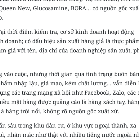
 Queen New, Glucosamine, BORA... có nguồn gốc xuấ
p.
ại thời điểm kiểm tra, cơ sở kinh doanh hoạt động
 doanh; có dấu hiệu sản xuất hàng giả là thực phẩ
m giả với tên, địa chỉ của doanh nghiệp sản xuất, p
 vào cuộc, nhưng thời gian qua tình trạng buôn bán
ẩm nhập lậu, giả mạo, kém chất lượng... vẫn diễn 
 dụng các trang mạng xã hội như Facebook, Zalo, các 
hiều mặt hàng được quảng cáo là hàng xách tay, hàn
là hàng trôi nổi, không rõ nguồn gốc xuất xứ.
n sâu trong khu dân cư, ở khu vực ngoại thành, xa
o bì, nhãn mác như thật với nhiều tiếng nước ngoài 