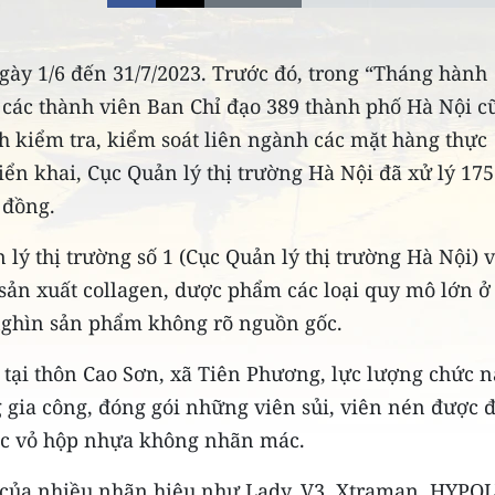
gày 1/6 đến 31/7/2023. Trước đó, trong “Tháng hành
 các thành viên Ban Chỉ đạo 389 thành phố Hà Nội c
nh kiểm tra, kiểm soát liên ngành các mặt hàng thực
iển khai, Cục Quản lý thị trường Hà Nội đã xử lý 175
 đồng.
 lý thị trường số 1 (Cục Quản lý thị trường Hà Nội) 
ở sản xuất collagen, dược phẩm các loại quy mô lớn ở
nghìn sản phẩm không rõ nguồn gốc.
4 tại thôn Cao Sơn, xã Tiên Phương, lực lượng chức 
 gia công, đóng gói những viên sủi, viên nén được 
các vỏ hộp nhựa không nhãn mác.
 của nhiều nhãn hiệu như Lady, V3, Xtraman, HYPOL