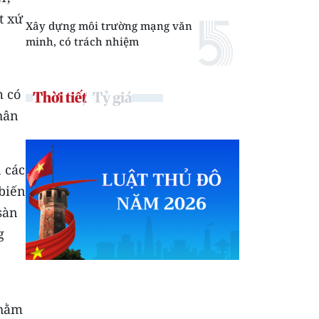
t xứ
Xây dựng môi trường mạng văn
minh, có trách nhiệm
m có
Thời tiết
Tỷ giá
hân
 các
biến
sàn
g
nhằm