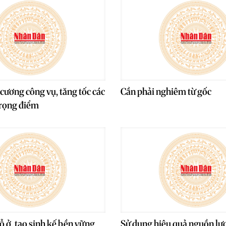
 cương công vụ, tăng tốc các
Cần phải nghiêm từ gốc
trọng điểm
 ở, tạo sinh kế bền vững
Sử dụng hiệu quả nguồn lực