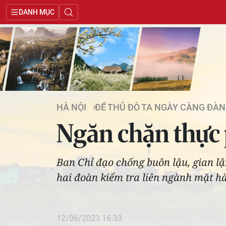
DANH MỤC
HÀ NỘI
ĐỂ THỦ ĐÔ TA NGÀY CÀNG ĐÀN
Ngăn chặn thực
Ban Chỉ đạo chống buôn lậu, gian l
hai đoàn kiểm tra liên ngành mặt 
12/06/2023 16:33