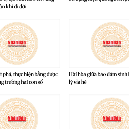
ân khi di dời
t phá, thực hiện bằng được
Hài hòa giữa bảo đảm sinh 
ng trưởng hai con số
lý vỉa hè