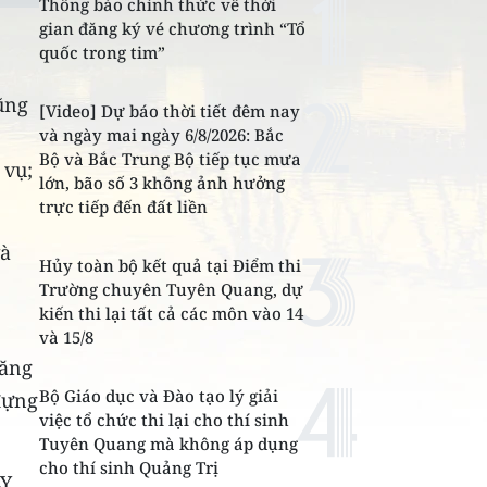
Thông báo chính thức về thời
gian đăng ký vé chương trình “Tổ
quốc trong tim”
ũng
[Video] Dự báo thời tiết đêm nay
và ngày mai ngày 6/8/2026: Bắc
Bộ và Bắc Trung Bộ tiếp tục mưa
 vụ;
lớn, bão số 3 không ảnh hưởng
trực tiếp đến đất liền
và
Hủy toàn bộ kết quả tại Điểm thi
Trường chuyên Tuyên Quang, dự
kiến thi lại tất cả các môn vào 14
và 15/8
năng
Bộ Giáo dục và Đào tạo lý giải
đựng
việc tổ chức thi lại cho thí sinh
Tuyên Quang mà không áp dụng
cho thí sinh Quảng Trị
Y,