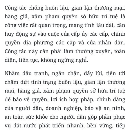
TIN MỚI
Công tác chống buôn lậu, gian lận thương mại,
hàng giả, xâm phạm quyền sở hữu trí tuệ là
TIN ĐỊA PHƯƠNG
công việc rất quan trọng, mang tính lâu dài, cần
Trung du và miền núi phía Bắc
huy động sự vào cuộc của cấp ủy các cấp, chính
quyền địa phương các cấp và của nhân dân.
Đồng bằng sông Hồng
Công tác này cần phải làm thường xuyên, toàn
Bắc Trung Bộ
diện, liên tục, không ngừng nghỉ.
Duyên hải Nam Trung Bộ và Tây
Nhằm đấu tranh, ngăn chặn, đẩy lùi, tiến tới
Nguyên
chấm dứt tình trạng buôn lậu, gian lận thương
mại, hàng giả, xâm phạm quyền sở hữu trí tuệ
Đông Nam Bộ
để bảo vệ quyền, lợi ích hợp pháp, chính đáng
Đồng bằng sông Cửu Long
của người dân, doanh nghiệp, bảo vệ an ninh,
an toàn sức khỏe cho người dân góp phần phục
Chuyên trang Hà Nội
vụ đất nước phát triển nhanh, bền vững, tiếp
Chuyên trang TP. Hồ Chí Minh