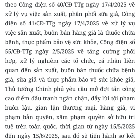
theo Công điện số 40/CĐ-TTg ngày 17/4/2025 về
xử lý vụ việc sản xuất, phân phối sữa giả, Công
CHUYÊN ĐỀ
điện số 41/CĐ-TTg ngày 17/4/2025 về xử lý vụ
CÁC CHUYÊN TRANG
việc sản xuất, buôn bán hàng giả là thuốc chữa
bệnh, thực phẩm bảo vệ sức khỏe, Công điện số
VỀ BÁO NHÂN DÂN
55/CĐ-TTg ngày 2/5/2025 về tăng cường phối
hợp, xử lý nghiêm các tổ chức, cá nhân liên
THỜI NAY
quan đến sản xuất, buôn bán thuốc chữa bệnh
NHÂN DÂN CUỐI TUẦN
giả, sữa giả và thực phẩm bảo vệ sức khỏe giả,
Thủ tướng Chính phủ yêu cầu mở đợt tấn công
NHÂN DÂN HẰNG THÁNG
cao điểm đấu tranh ngăn chặn, đẩy lùi tội phạm
buôn lậu, gian lận thương mại, hàng giả, vi
MUA BÁO
phạm bản quyền, xâm phạm quyền sở hữu trí
ĐỌC BÁO IN
tuệ trên toàn quốc, thời gian từ ngày 15/5/2025
đến ngày 15/6/2025, sau đó sẽ tiến hành sơ kết