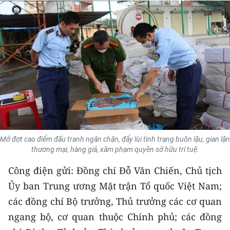
THỂ THAO
GIÁO DỤC
Y TẾ
KHOA HỌC - CÔNG NGHỆ
MÔI TRƯỜNG
BẠN ĐỌC
Mở đợt cao điểm đấu tranh ngăn chặn, đẩy lùi tình trạng buôn lậu, gian lận
thương mại, hàng giả, xâm phạm quyền sở hữu trí tuệ.
KIỂM CHỨNG THÔNG TIN
Công điện gửi: Đồng chí Đỗ Văn Chiến, Chủ tịch
Ủy ban Trung ương Mặt trận Tổ quốc Việt Nam;
TRI THỨC CHUYÊN SÂU
các đồng chí Bộ trưởng, Thủ trưởng các cơ quan
54 DÂN TỘC VIỆT NAM
ngang bộ, cơ quan thuộc Chính phủ; các đồng