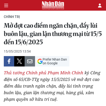
CHÍNH TRỊ
Mở đợt cao điểm ngăn chặn, đẩy lùi
CHÍNH TRỊ
buôn lậu, gian lận thương mại từ 15/5
đến 15/6/2025
KINH TẾ
15/05/2025 13:54
VĂN HÓA
Prefer Nhan Dan
on Google
XÃ HỘI
Thủ tướng Chính phủ Phạm Minh Chính
ký Công
PHÁP LUẬT
điện số 65/CĐ-TTg ngày 15/5/2025 về mở đợt cao
điểm đấu tranh ngăn chặn, đẩy lùi tình trạng
DU LỊCH
buôn lậu, gian lận thương mại, hàng giả, xâm
phạm quyền sở hữu trí tuệ.
THẾ GIỚI