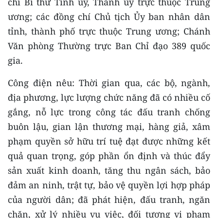
chí Bí thư Tỉnh ủy, Thành ủy trực thuộc Trung
CHƯƠNG TRÌNH OCOP - MỖI XÃ
ương; các đồng chí Chủ tịch Ủy ban nhân dân
MỘT SẢN PHẨM
tỉnh, thành phố trực thuộc Trung ương; Chánh
Văn phòng Thường trực Ban Chỉ đạo 389 quốc
RADIO
gia.
MEDIA CENTER
Công điện nêu: Thời gian qua, các bộ, ngành,
E-Magazine
địa phương, lực lượng chức năng đã có nhiều cố
gắng, nỗ lực trong công tác đấu tranh chống
Video
buôn lậu, gian lận thương mại, hàng giả, xâm
Media Chính trị
phạm quyền sở hữu trí tuệ đạt được những kết
quả quan trọng, góp phần ổn định và thúc đẩy
Media Kinh tế
sản xuất kinh doanh, tăng thu ngân sách, bảo
Media Văn hóa
đảm an ninh, trật tự, bảo vệ quyền lợi hợp pháp
của người dân; đã phát hiện, đấu tranh, ngăn
Media Xã hội
chặn, xử lý nhiều vụ việc, đối tượng vi phạm