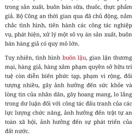
Media Pháp luật
trong sản xuất, buôn bán sữa, thuốc, thực phẩm
giả. Bộ Công an thời gian qua đã chủ động, nắm
Media Du lịch
chắc tình hình, tiến hành các công tác nghiệp
Media Thế giới
vụ, phát hiện, xử lý một số vụ án sản xuất, buôn
Media Thể thao
bán hàng giả có quy mô lớn.
Media Giáo dục
Tuy nhiên, tình hình
buôn lậu
, gian lận thương
mại, hàng giả, hàng xâm phạm quyền sở hữu trí
Media Y tế
tuệ còn diễn biến phức tạp, phạm vi rộng, đối
Media Khoa học - Công nghệ
tượng nhiều, gây ảnh hưởng đến sức khỏe và
lòng tin của nhân dân, gây hoang mang, lo lắng
Media Môi trường
trong dư luận đối với công tác đấu tranh của các
Ảnh
lực lượng chức năng, ảnh hưởng đến trật tự an
toàn xã hội, ảnh hưởng đến sự phát triển của
Infographic
đất nước.