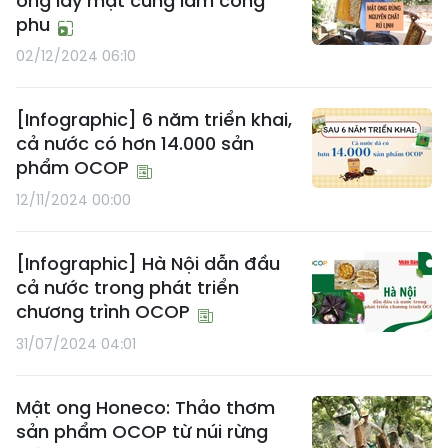
ong lấy mật cũng lắm công
phu
02/12/2024 06:10
[Infographic] 6 năm triển khai,
cả nước có hơn 14.000 sản
phẩm OCOP
12/11/2024 00:00
[Infographic] Hà Nội dẫn đầu
cả nước trong phát triển
chương trình OCOP
31/07/2024 04:01
Mật ong Honeco: Thảo thơm
sản phẩm OCOP từ núi rừng