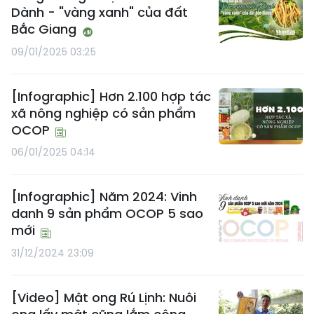
Dành - "vàng xanh" của đất
Bắc Giang
09/01/2025 03:25
[Infographic] Hơn 2.100 hợp tác
xã nông nghiệp có sản phẩm
OCOP
06/01/2025 04:14
[Infographic] Năm 2024: Vinh
danh 9 sản phẩm OCOP 5 sao
mới
31/12/2024 23:09
[Video] Mật ong Rú Lịnh: Nuôi