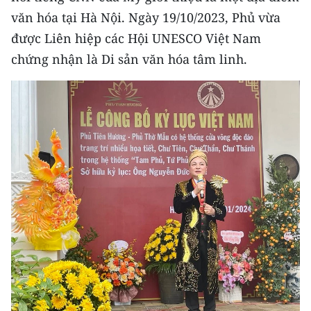
Media Pháp luật
văn hóa tại Hà Nội. Ngày 19/10/2023, Phủ vừa
Media Du lịch
được Liên hiệp các Hội UNESCO Việt Nam
chứng nhận là Di sản văn hóa tâm linh.
Media Thế giới
Media Thể thao
Media Giáo dục
Media Y tế
Media Khoa học - Công nghệ
Media Môi trường
Ảnh
Infographic