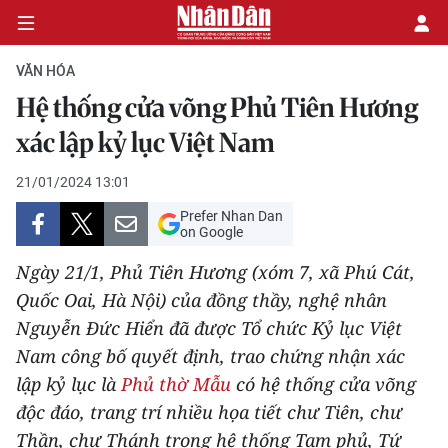
VĂN HÓA
Hệ thống cửa võng Phủ Tiên Hương
CHÍNH TRỊ
xác lập kỷ lục Việt Nam
KINH TẾ
21/01/2024 13:01
Prefer Nhan Dan
VĂN HÓA
on Google
Ngày 21/1, Phủ Tiên Hương (xóm 7, xã Phú Cát,
XÃ HỘI
Quốc Oai, Hà Nội) của đồng thầy, nghệ nhân
Nguyễn Đức Hiển đã được Tổ chức Kỷ lục Việt
PHÁP LUẬT
Nam công bố quyết định, trao chứng nhận xác
DU LỊCH
lập kỷ lục là
Phủ thờ Mẫu
có hệ thống cửa võng
độc đáo, trang trí nhiều họa tiết chư Tiên, chư
THẾ GIỚI
Thần, chư Thánh trong hệ thống Tam phủ, Tứ