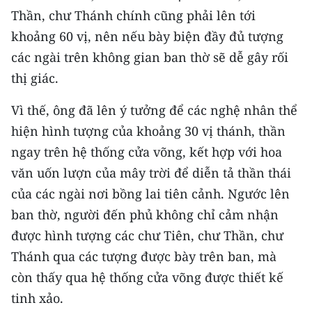
ENGLISH
Thần, chư Thánh chính cũng phải lên tới
khoảng 60 vị, nên nếu bày biện đầy đủ tượng
中文
các ngài trên không gian ban thờ sẽ dễ gây rối
FRANÇAIS
thị giác.
Vì thế, ông đã lên ý tưởng để các nghệ nhân thể
РУССКИЙ
hiện hình tượng của khoảng 30 vị thánh, thần
ESPAÑOL
ngay trên hệ thống cửa võng, kết hợp với hoa
văn uốn lượn của mây trời để diễn tả thần thái
한국어
của các ngài nơi bồng lai tiên cảnh. Ngước lên
ban thờ, người đến phủ không chỉ cảm nhận
được hình tượng các chư Tiên, chư Thần, chư
Thánh qua các tượng được bày trên ban, mà
còn thấy qua hệ thống cửa võng được thiết kế
tinh xảo.