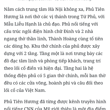
CHƯƠNG TRÌNH OCOP - MỖI XÃ
MỘT SẢN PHẨM
Nằm cách trung tâm Hà Nội không xa, Phủ Tiên
Hương là nơi thờ các vị thánh trong Tứ Phủ, với
Mẫu Liễu Hạnh là chủ đạo. Phủ nổi tiếng với
RADIO
cấu trúc ngôi điện hình chữ Đinh và 2 nhà
MEDIA CENTER
ngang thờ thần linh, Thành Hoàng cùng tổ tiên
các dòng họ. Khu thờ chính của phủ được xây
E-Magazine
dựng với 2 tầng. Tầng một là nơi trưng bày các
Video
đồ đạc tâm linh và phòng tiếp khách, trang trí
theo lối cổ điển và hiện đại. Tầng hai là hệ
Media Chính trị
thống điện phủ có 5 gian thờ chính, mỗi ban thờ
Media Kinh tế
đều có các cửa võng, hoành phi và câu đối theo
lối cổ của Việt Nam.
Media Văn hóa
Phủ Tiên Hương đã từng được kênh truyền hình
Media Xã hội
nổi tiếng CNN của Mỹ giới thiệu là một địa điểm