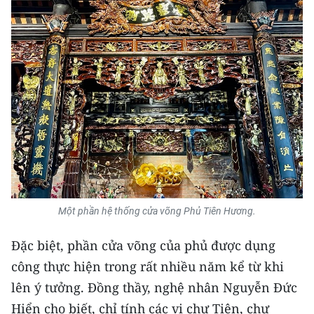
CHUYÊN ĐỀ
CÁC CHUYÊN TRANG
VỀ BÁO NHÂN DÂN
THỜI NAY
NHÂN DÂN CUỐI TUẦN
NHÂN DÂN HẰNG THÁNG
Một phần hệ thống cửa võng Phủ Tiên Hương.
MUA BÁO
Đặc biệt, phần cửa võng của phủ được dụng
công thực hiện trong rất nhiều năm kể từ khi
ĐỌC BÁO IN
lên ý tưởng. Đồng thầy, nghệ nhân Nguyễn Đức
Hiển cho biết, chỉ tính các vị chư Tiên, chư