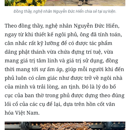
TIN MỚI
Đồng thầy, nghệ nhân Nguyễn Đức Hiển chia sẻ tại sự kiện.
TIN ĐỊA PHƯƠNG
Theo đồng thầy, nghệ nhân Nguyễn Đức Hiển,
Trung du và miền núi phía Bắc
ngay từ khi thiết kế ngôi phủ, ông đã tính toán,
cân nhắc rất kỹ lưỡng để có được tác phẩm
Đồng bằng sông Hồng
dâng phật thánh vừa chứa đựng trí tuệ, vừa
Bắc Trung Bộ
mang giá trị tâm linh và giá trị sử dụng, đồng
thời mang tới sự ấm áp, giúp mỗi người khi đến
Duyên hải Nam Trung Bộ và Tây
phủ luôn có cảm giác như được trở về ngôi nhà
Nguyên
của mình và trải lòng, an tịnh. Đó là lý do bố
Đông Nam Bộ
cục của ban thờ trong phủ được dựng theo đúng
lối cổ của các cụ để lại, dựa trên hồn cốt văn
Đồng bằng sông Cửu Long
hóa Việt Nam.
Chuyên trang Hà Nội
Chuyên trang TP. Hồ Chí Minh