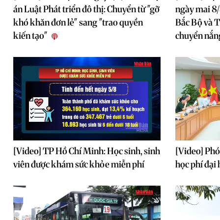
án Luật Phát triển đô thị: Chuyển từ "gỡ
ngày mai 8/
khó khăn đơn lẻ" sang "trao quyền
Bắc Bộ và T
kiến tạo"
chuyển nắn
[Video] TP Hồ Chí Minh: Học sinh, sinh
[Video] Phó
viên được khám sức khỏe miễn phí
học phí đại