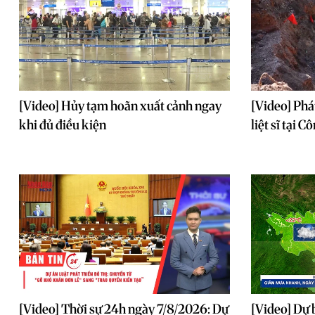
[Video] Hủy tạm hoãn xuất cảnh ngay
[Video] Phá
khi đủ điều kiện
liệt sĩ tại 
[Video] Thời sự 24h ngày 7/8/2026: Dự
[Video] Dự 