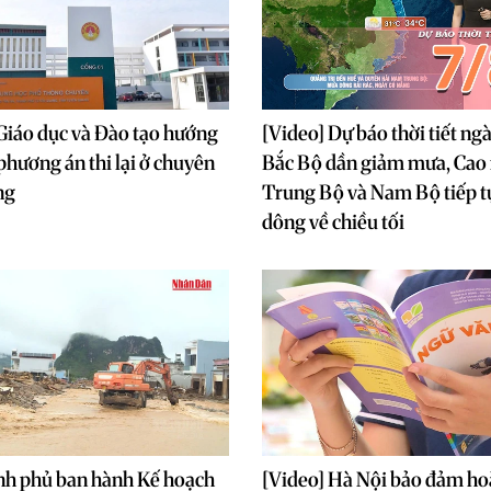
Giáo dục và Đào tạo hướng
[Video] Dự báo thời tiết ng
 phương án thi lại ở chuyên
Bắc Bộ dần giảm mưa, Cao
ng
Trung Bộ và Nam Bộ tiếp 
dông về chiều tối
nh phủ ban hành Kế hoạch
[Video] Hà Nội bảo đảm ho