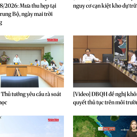
8/2026: Mưa thu hẹp tại
nguy cơ cạn kiệt kho dự trữ
rung Bộ, ngày mai trời
g
 Thủ tướng yêu cầu rà soát
[Video] ĐBQH đề nghị khôn
 học
quyết thủ tục trên môi trườ