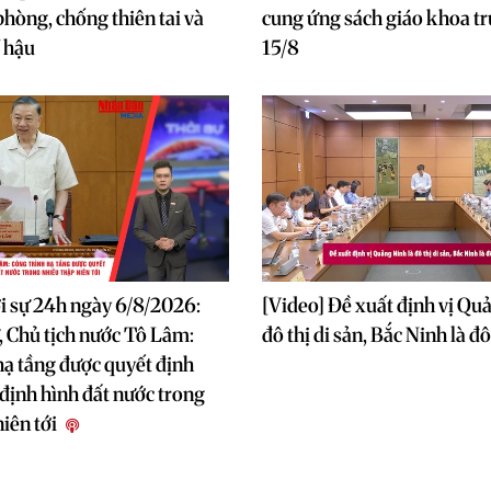
hòng, chống thiên tai và
cung ứng sách giáo khoa t
í hậu
15/8
i sự 24h ngày 6/8/2026:
[Video] Đề xuất định vị Qu
, Chủ tịch nước Tô Lâm:
đô thị di sản, Bắc Ninh là đ
hạ tầng được quyết định
định hình đất nước trong
niên tới