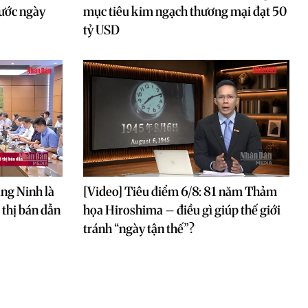
rước ngày
mục tiêu kim ngạch thương mại đạt 50
tỷ USD
ảng Ninh là
[Video] Tiêu điểm 6/8: 81 năm Thảm
ô thị bán dẫn
họa Hiroshima – điều gì giúp thế giới
tránh “ngày tận thế”?