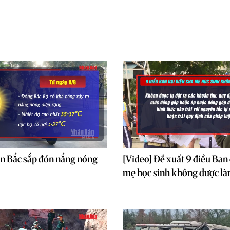
n Bắc sắp đón nắng nóng
[Video] Đề xuất 9 điều Ban 
mẹ học sinh không được l