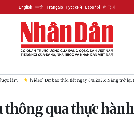
English
中文
Français
Русский
Español
한국어
ng trở lại tại Bắc Bộ, Trung Bộ duy trì mưa dông
[Video] Hủy 
u thông qua thực hành