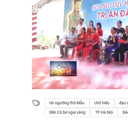
tín ngưỡng thờ Mẫu
chữ hiếu
đạo 
Đền Cô bé ngai vàng
TP Hà Nội
Bác