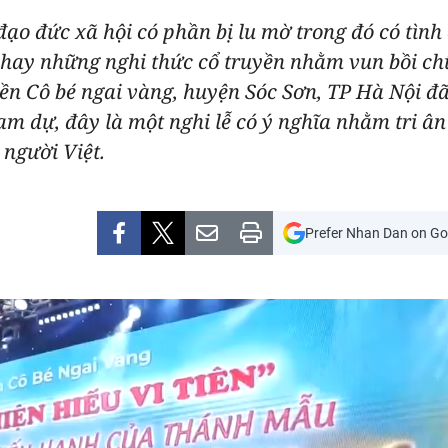
 đạo đức xã hội có phần bị lu mờ trong đó có tình
hay những nghi thức cổ truyền nhằm vun bồi chữ
Đền Cô bé ngai vàng, huyện Sóc Sơn, TP Hà Nội đã 
am dự, đây là một nghi lễ có ý nghĩa nhằm tri â
người Việt.
Prefer Nhan Dan on Go