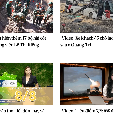
t hiện thêm 17 bộ hài cốt
[Video] Xe khách 45 chỗ la
Công viên Lê Thị Riêng
sâu ở Quảng Trị
báo thời tiết đêm nay và
[Video] Tiêu điểm 7/8: Mỹ 