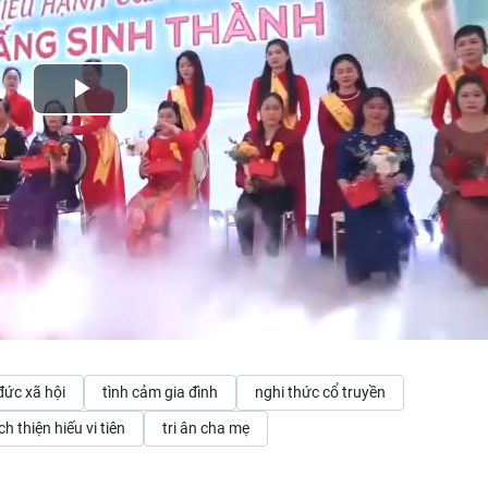
Play
Video
đức xã hội
tình cảm gia đình
nghi thức cổ truyền
h thiện hiếu vi tiên
tri ân cha mẹ