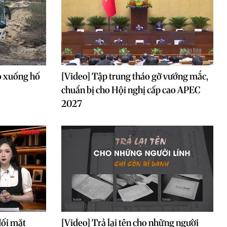
o xuống hố
[Video] Tập trung tháo gỡ vướng mắc,
chuẩn bị cho Hội nghị cấp cao APEC
2027
đối mặt
[Video] Trả lại tên cho những người