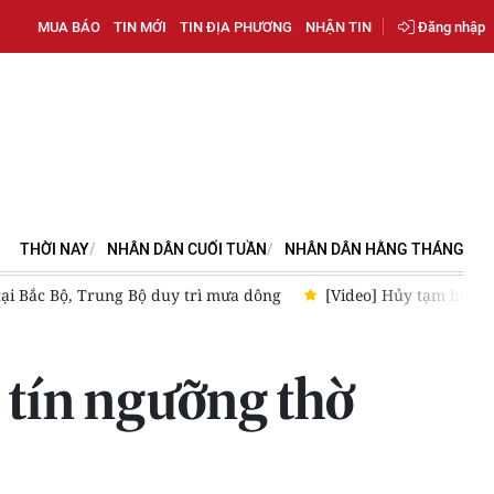
MUA BÁO
TIN MỚI
TIN ĐỊA PHƯƠNG
NHẬN TIN
Đăng nhập
THỜI NAY
NHÂN DÂN CUỐI TUẦN
NHÂN DÂN HẰNG THÁNG
tạm hoãn xuất cảnh ngay khi đủ điều kiện
[Video] Sắp xếp lã
 tín ngưỡng thờ