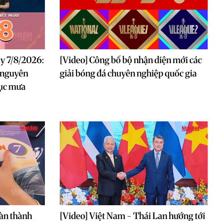
ày 7/8/2026:
[Video] Công bố bộ nhận diện mới các
 nguyên
giải bóng đá chuyên nghiệp quốc gia
tục mưa
àn thành
[Video] Việt Nam - Thái Lan hướng tới