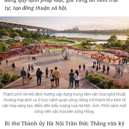
THỂ THAO
tự, tạo đồng thuận xã hội.
GIÁO DỤC
Y TẾ
KHOA HỌC - CÔNG NGHỆ
MÔI TRƯỜNG
BẠN ĐỌC
KIỂM CHỨNG THÔNG TIN
Thành phố Hà Nội định hướng xây dựng trung tâm văn hóa nghệ thuật,
thương mại dịch vụ ở trục cảnh quan sông Hồng trở thành khu kinh tế
TRI THỨC CHUYÊN SÂU
văn hóa-sáng tạo, điểm đến biểu tượng của Hà Nội. Ảnh: Phối cảnh một
công viên văn hóa bên sông Hồng.
54 DÂN TỘC VIỆT NAM
Bí thư Thành ủy Hà Nội Trần Đức Thắng vừa ký