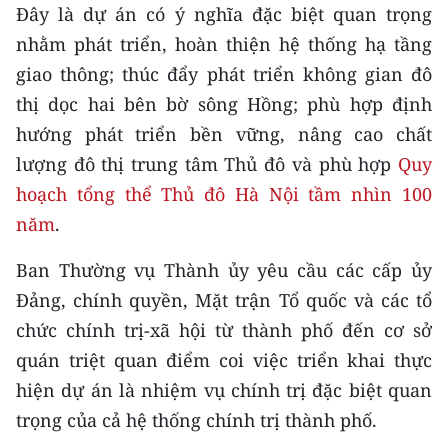
Media Pháp luật
Đây là dự án có ý nghĩa đặc biệt quan trọng
nhằm phát triển, hoàn thiện hệ thống hạ tầng
Media Du lịch
giao thông; thúc đẩy phát triển không gian đô
Media Thế giới
thị dọc hai bên bờ sông Hồng; phù hợp định
hướng phát triển bền vững, nâng cao chất
Media Thể thao
lượng đô thị trung tâm Thủ đô và phù hợp
Quy
Media Giáo dục
hoạch tổng thể Thủ đô Hà Nội tầm nhìn 100
năm
.
Media Y tế
Ban Thường vụ Thành ủy yêu cầu các cấp ủy
Media Khoa học - Công nghệ
Đảng, chính quyền, Mặt trận Tổ quốc và các tổ
Media Môi trường
chức chính trị-xã hội từ thành phố đến cơ sở
quán triệt quan điểm coi việc triển khai thực
Ảnh
hiện dự án là nhiệm vụ chính trị đặc biệt quan
Infographic
trọng của cả hệ thống chính trị thành phố.