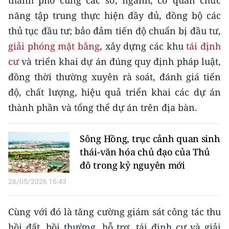
thành phố cùng các sở, ngành, cơ quan chức
ENGLISH
năng tập trung thực hiện đầy đủ, đồng bộ các
thủ tục đầu tư; bảo đảm tiến độ chuẩn bị đầu tư,
中文
giải phóng mặt bằng
, xây dựng các khu
tái định
FRANÇAIS
cư
và triển khai dự án đúng quy định pháp luật,
đồng thời thường xuyên rà soát, đánh giá tiến
РУССКИЙ
độ, chất lượng, hiệu quả triển khai các dự án
ESPAÑOL
thành phần và tổng thể dự án trên địa bàn.
한국어
Sông Hồng, trục cảnh quan sinh
thái-văn hóa chủ đạo của Thủ
đô trong kỷ nguyên mới
26/05/2026 16:43
Cùng với đó là tăng cường giám sát công tác thu
hồi đất, bồi thường, hỗ trợ, tái định cư và giải