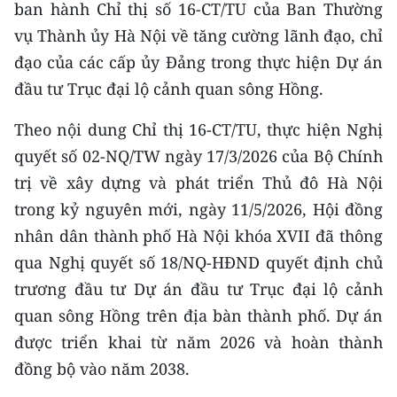
CHƯƠNG TRÌNH OCOP - MỖI XÃ
ban hành Chỉ thị số 16-CT/TU của Ban Thường
MỘT SẢN PHẨM
vụ Thành ủy Hà Nội về tăng cường lãnh đạo, chỉ
đạo của các cấp ủy Đảng trong thực hiện Dự án
RADIO
đầu tư Trục đại lộ cảnh quan sông Hồng.
Theo nội dung Chỉ thị 16-CT/TU, thực hiện Nghị
MEDIA CENTER
quyết số 02-NQ/TW ngày 17/3/2026 của Bộ Chính
E-Magazine
trị về xây dựng và phát triển Thủ đô Hà Nội
trong kỷ nguyên mới, ngày 11/5/2026, Hội đồng
Video
nhân dân thành phố Hà Nội khóa XVII đã thông
Media Chính trị
qua Nghị quyết số 18/NQ-HĐND quyết định chủ
Media Kinh tế
trương đầu tư Dự án đầu tư Trục đại lộ cảnh
quan sông Hồng trên địa bàn thành phố. Dự án
Media Văn hóa
được triển khai từ năm 2026 và hoàn thành
Media Xã hội
đồng bộ vào năm 2038.