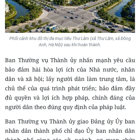
CHUYÊN ĐỀ
CÁC CHUYÊN TRANG
Phối cảnh khu đô thị đa mục tiêu Thư Lâm (xã Thư Lâm, xã Đông
Anh, Hà Nội) sau khi hoàn thành.
VỀ BÁO NHÂN DÂN
Ban Thường vụ Thành ủy nhấn mạnh yêu cầu
THỜI NAY
bảo đảm hài hòa lợi ích của Nhà nước, nhân
dân và xã hội; lấy người dân làm trung tâm, là
NHÂN DÂN CUỐI TUẦN
chủ thể của quá trình phát triển; bảo đảm đầy
NHÂN DÂN HẰNG THÁNG
đủ quyền và lợi ích hợp pháp, chính đáng của
người dân theo đúng quy định của pháp luật.
MUA BÁO
Ban Thường vụ Thành ủy giao Đảng ủy Ủy ban
ĐỌC BÁO IN
nhân dân thành phố chỉ đạo Ủy ban nhân dân