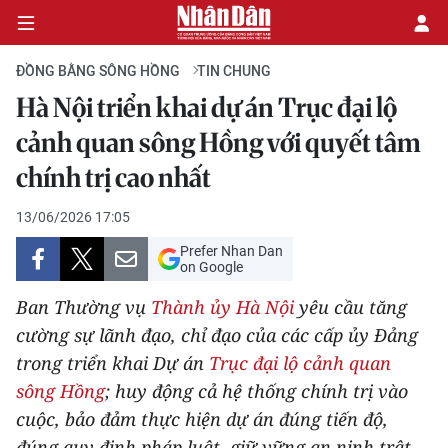
ĐỒNG BẰNG SÔNG HỒNG
TIN CHUNG
Hà Nội triển khai dự án Trục đại lộ
CHÍNH TRỊ
cảnh quan sông Hồng với quyết tâm
chính trị cao nhất
KINH TẾ
13/06/2026 17:05
VĂN HÓA
Prefer Nhan Dan
on Google
XÃ HỘI
Ban Thường vụ
Thành ủy Hà Nội
yêu cầu tăng
PHÁP LUẬT
cường sự lãnh đạo, chỉ đạo của các cấp ủy Đảng
trong triển khai Dự án
Trục đại lộ cảnh quan
DU LỊCH
sông Hồng
; huy động cả hệ thống chính trị vào
cuộc, bảo đảm thực hiện dự án đúng tiến độ,
THẾ GIỚI
đúng quy định pháp luật, giữ vững an ninh trật