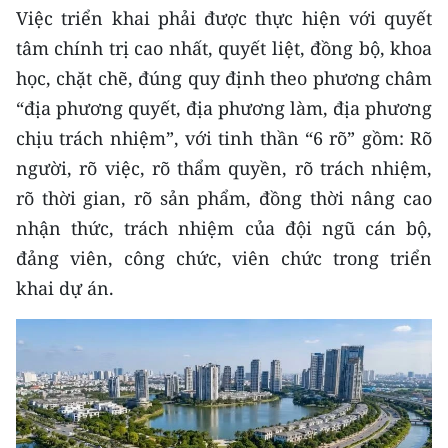
Việc triển khai phải được thực hiện với quyết
TIN MỚI
tâm chính trị cao nhất, quyết liệt, đồng bộ, khoa
TIN ĐỊA PHƯƠNG
học, chặt chẽ, đúng quy định theo phương châm
“địa phương quyết, địa phương làm, địa phương
Trung du và miền núi phía Bắc
chịu trách nhiệm”, với tinh thần “6 rõ” gồm: Rõ
Đồng bằng sông Hồng
người, rõ việc, rõ thẩm quyền, rõ trách nhiệm,
rõ thời gian, rõ sản phẩm, đồng thời nâng cao
Bắc Trung Bộ
nhận thức, trách nhiệm của đội ngũ cán bộ,
Duyên hải Nam Trung Bộ và Tây
đảng viên, công chức, viên chức trong triển
Nguyên
khai dự án.
Đông Nam Bộ
Đồng bằng sông Cửu Long
Chuyên trang Hà Nội
Chuyên trang TP. Hồ Chí Minh