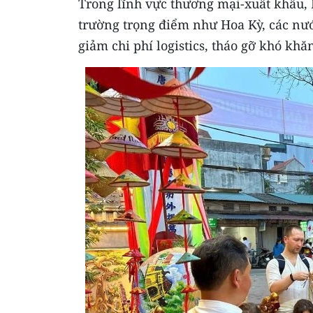
Trong lĩnh vực thương mại-xuất khẩu, 
trường trọng điểm như Hoa Kỳ, các nư
giảm chi phí logistics, tháo gỡ khó kh