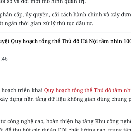
ổi số và đổi mới mô hình quản trị.
phân cấp, ủy quyền, cải cách hành chính và xây dự
t ngắn thời gian xử lý thủ tục đầu tư.
uyệt Quy hoạch tổng thể Thủ đô Hà Nội tầm nhìn 10
:46
 hoạch triển khai
Quy hoạch tổng thể Thủ đô tầm nh
à xây dựng nền tảng dữ liệu không gian dùng chung 
tư công nghệ cao, hoàn thiện hạ tầng Khu công ngh
i để thu hút các dự án FDI chất lượng cao, trung tâ