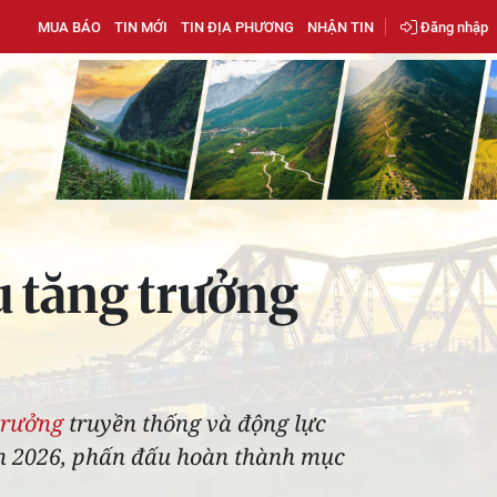
MUA BÁO
TIN MỚI
TIN ĐỊA PHƯƠNG
NHẬN TIN
Đăng nhập
u tăng trưởng
trưởng
truyền thống và động lực
năm 2026, phấn đấu hoàn thành mục