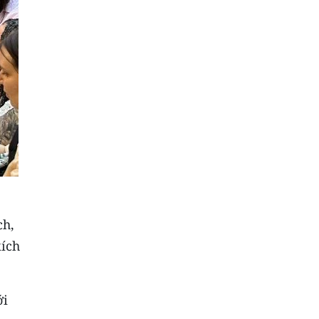
ch,
kích
ới