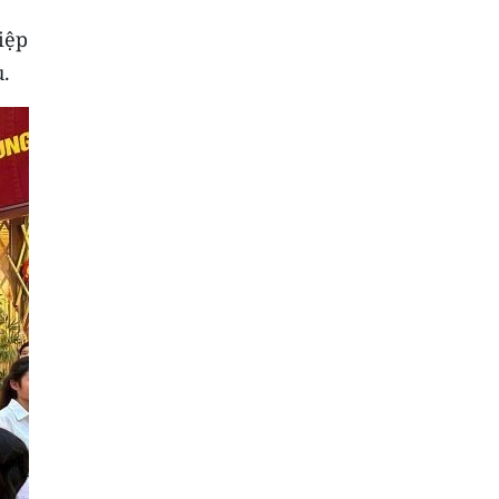
iệp
u.