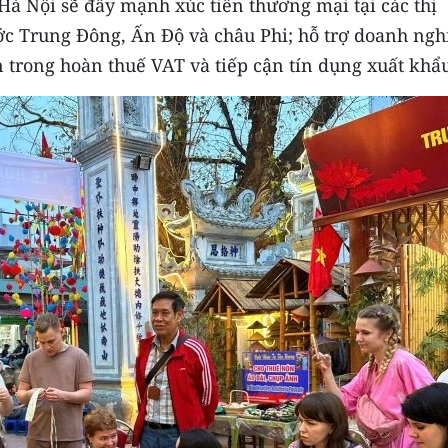
Hà Nội sẽ đẩy mạnh xúc tiến thương mại tại các thị
ớc Trung Đông, Ấn Độ và châu Phi; hỗ trợ doanh ngh
ăn trong hoàn thuế VAT và tiếp cận tín dụng xuất khẩ