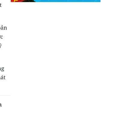
t
bản
ực
ý
ng
hát
n