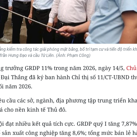
 kiểm tra công tác giải phóng mặt bằng, bố trí tạm cư và tiến độ triển kh
 Trần Hưng Đạo và cầu Tứ Liên. (Ảnh: Phạm Công)
ng trưởng GRDP 11% trong năm 2026, ngày 14/5,
Chủ 
Đại Thắng đã ký ban hành Chỉ thị số 11/CT-UBND th
ối năm 2026.
u cầu các sở, ngành, địa phương tập trung triển kha
á cho nền kinh tế Thủ đô.
i đạt nhiều kết quả tích cực. GRDP quý I tăng 7,87%
 sản xuất công nghiệp tăng 8,6%; tổng mức bán lẻ 