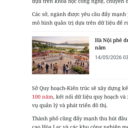
dựa trên khoa học công nghệ, chuyển đ
Các sở, ngành được yêu cầu đẩy mạnh 
mô hình quản trị dựa trên dữ liệu để rú
Hà Nội phê d
năm
14/05/2026 03
Sở Quy hoạch-Kiến trúc sẽ xây dựng kế
100 năm
, kết nối dữ liệu quy hoạch v
vụ quản lý và phát triển đô thị.
Thành phố cũng đẩy mạnh thu hút đầu 
cao Hòa Lạc và các khu công nghiệp mớ