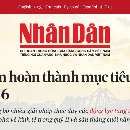
English
中文
Français
Русский
Español
한국어
m hoàn thành mục tiê
26
g bộ nhiều giải pháp thúc đẩy các
động lực tăng 
 phá về kinh tế trong quý II và sáu tháng cuối 