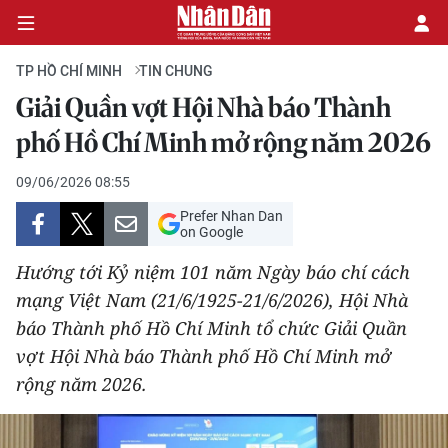
TP HỒ CHÍ MINH
TIN CHUNG
Giải Quần vợt Hội Nhà báo Thành
CHÍNH TRỊ
phố Hồ Chí Minh mở rộng năm 2026
KINH TẾ
09/06/2026 08:55
Prefer Nhan Dan
VĂN HÓA
on Google
Hướng tới Kỷ niệm 101 năm Ngày báo chí cách
XÃ HỘI
mạng Việt Nam (21/6/1925-21/6/2026), Hội Nhà
báo Thành phố Hồ Chí Minh tổ chức Giải Quần
PHÁP LUẬT
vợt Hội Nhà báo Thành phố Hồ Chí Minh mở
DU LỊCH
rộng năm 2026.
THẾ GIỚI