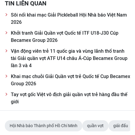
TIN LIÊN QUAN
CHUYÊN ĐỀ
Sôi nổi khai mạc Giải Pickleball Hội Nhà báo Việt Nam
2026
CÁC CHUYÊN TRANG
Khởi tranh Giải Quần vợt Quốc tế ITF U18-J30 Cúp
Becamex Group 2026
VỀ BÁO NHÂN DÂN
Vận động viên trẻ 11 quốc gia và vùng lãnh thổ tranh
tài Giải quần vợt ATF U14 châu Á-Cúp Becamex Group
THỜI NAY
lần 3 và 4
NHÂN DÂN CUỐI TUẦN
Khai mạc chuỗi Giải Quần vợt trẻ Quốc tế Cup Becamex
Group 2026
NHÂN DÂN HẰNG THÁNG
Tay vợt gốc Việt vô địch giải quần vợt trẻ hàng đầu thế
giới
MUA BÁO
ĐỌC BÁO IN
Hội Nhà báo Thành phố Hồ Chí Minh
quần vợt
giải đấu