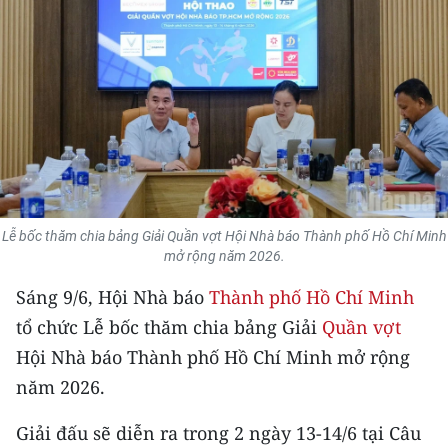
THỂ THAO
GIÁO DỤC
Y TẾ
KHOA HỌC - CÔNG NGHỆ
MÔI TRƯỜNG
Lễ bốc thăm chia bảng Giải Quần vợt Hội Nhà báo Thành phố Hồ Chí Minh
mở rộng năm 2026.
BẠN ĐỌC
Sáng 9/6, Hội Nhà báo
Thành phố Hồ Chí Minh
KIỂM CHỨNG THÔNG TIN
tổ chức Lễ bốc thăm chia bảng Giải
Quần vợt
Hội Nhà báo Thành phố Hồ Chí Minh mở rộng
TRI THỨC CHUYÊN SÂU
năm 2026.
54 DÂN TỘC VIỆT NAM
Giải đấu sẽ diễn ra trong 2 ngày 13-14/6 tại Câu