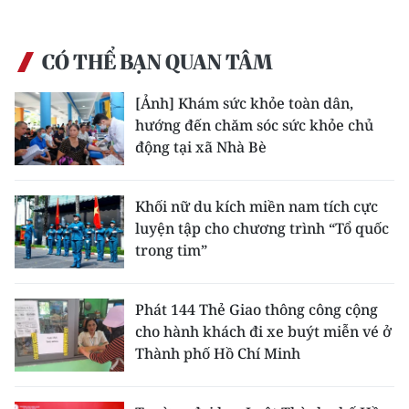
ENGLISH
中文
CÓ THỂ BẠN QUAN TÂM
FRANÇAIS
[Ảnh] Khám sức khỏe toàn dân,
hướng đến chăm sóc sức khỏe chủ
РУССКИЙ
động tại xã Nhà Bè
ESPAÑOL
Khối nữ du kích miền nam tích cực
luyện tập cho chương trình “Tổ quốc
한국어
trong tim”
Phát 144 Thẻ Giao thông công cộng
cho hành khách đi xe buýt miễn vé ở
Thành phố Hồ Chí Minh