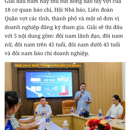
Giải đấu năm nay thu hút đông đảo tay vợt của
Media Pháp luật
18 cơ quan báo chí, Hội Nhà báo, Liên đoàn
Media Du lịch
Quần vợt các tỉnh, thành phố và một số đơn vị
doanh nghiệp đăng ký tham gia. Giải sẽ thi đấu
Media Thế giới
với 5 nội dung gồm: đôi nam lãnh đạo, đôi nam
Media Thể thao
nữ, đôi nam trên 45 tuổi, đôi nam dưới 45 tuổi
và đôi nam báo chí doanh nghiệp.
Media Giáo dục
Media Y tế
Media Khoa học - Công nghệ
Media Môi trường
Ảnh
Infographic