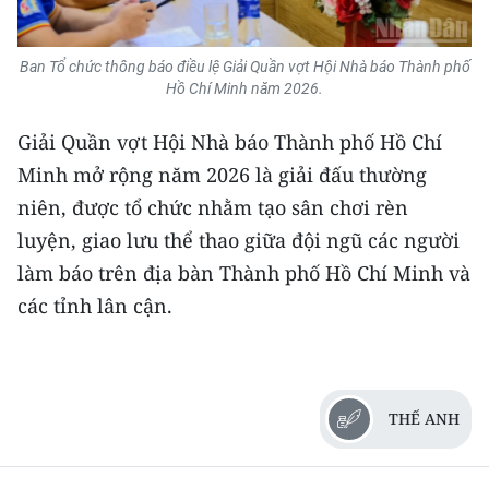
TIN MỚI
Ban Tổ chức thông báo điều lệ Giải Quần vợt Hội Nhà báo Thành phố
TIN ĐỊA PHƯƠNG
Hồ Chí Minh năm 2026.
Trung du và miền núi phía Bắc
Giải Quần vợt Hội Nhà báo Thành phố Hồ Chí
Đồng bằng sông Hồng
Minh mở rộng năm 2026 là giải đấu thường
niên, được tổ chức nhằm tạo sân chơi rèn
Bắc Trung Bộ
luyện, giao lưu thể thao giữa đội ngũ các người
Duyên hải Nam Trung Bộ và Tây
làm báo trên địa bàn Thành phố Hồ Chí Minh và
Nguyên
các tỉnh lân cận.
Đông Nam Bộ
Đồng bằng sông Cửu Long
THẾ ANH
Chuyên trang Hà Nội
Chuyên trang TP. Hồ Chí Minh