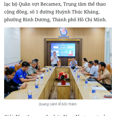
CHƯƠNG TRÌNH OCOP - MỖI XÃ
lạc bộ Quần vợt Becamex, Trung tâm thể thao
MỘT SẢN PHẨM
cộng đồng, số 1 đường Huỳnh Thúc Kháng,
phường Bình Dương, Thành phố Hồ Chí Minh.
RADIO
MEDIA CENTER
E-Magazine
Video
Media Chính trị
Media Kinh tế
Media Văn hóa
Quang cảnh lễ bốc thăm.
Media Xã hội