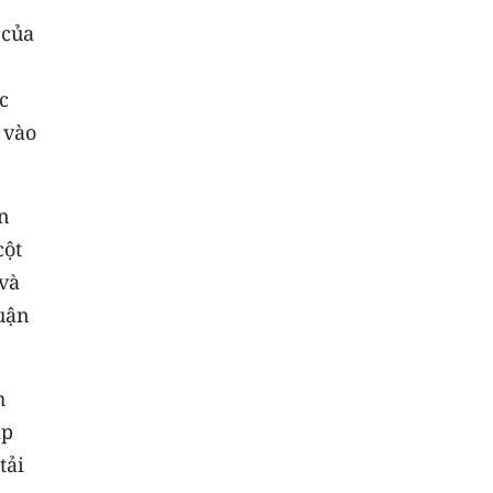
 của
c
 vào
n
cột
 và
huận
h
ập
tải