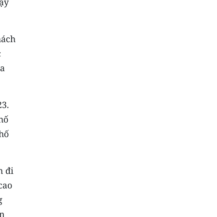
hạy
hách
c
ủa
23.
hố
phố
h đi
cao
g
ần