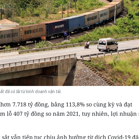
t đã có lãi từ kinh doanh vận tải.
 hơn 7.718 tỷ đồng, bằng 113,8% so cùng kỳ và đạt
m lỗ 407 tỷ đồng so năm 2021, tuy nhiên, lợi nhuận
ắt vẫn tiếp tục chịu ảnh hưởng từ dịch Covid-19 đặ