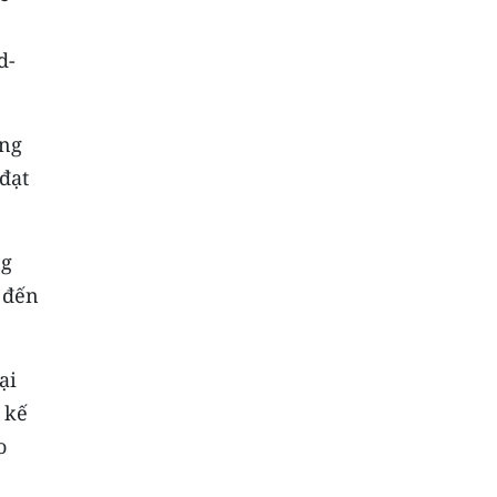
d-
ằng
đạt
ng
 đến
ại
 kế
o