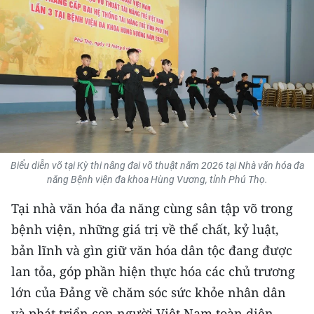
THỂ THAO
GIÁO DỤC
Y TẾ
KHOA HỌC - CÔNG NGHỆ
MÔI TRƯỜNG
Biểu diễn võ tại Kỳ thi nâng đai võ thuật năm 2026 tại Nhà văn hóa đa
năng Bệnh viện đa khoa Hùng Vương, tỉnh Phú Thọ.
BẠN ĐỌC
Tại nhà văn hóa đa năng cùng sân tập võ trong
KIỂM CHỨNG THÔNG TIN
bệnh viện, những giá trị về thể chất, kỷ luật,
bản lĩnh và gìn giữ văn hóa dân tộc đang được
TRI THỨC CHUYÊN SÂU
lan tỏa, góp phần hiện thực hóa các chủ trương
54 DÂN TỘC VIỆT NAM
lớn của Đảng về chăm sóc sức khỏe nhân dân
và phát triển con người Việt Nam toàn diện.