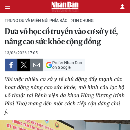
TRUNG DU VÀ MIỀN NÚI PHÍA BẮC
TIN CHUNG
Đưa võ học cổ truyền vào cơ sở y tế,
CHÍNH TRỊ
nâng cao sức khỏe cộng đồng
KINH TẾ
13/06/2026 17:05
Prefer Nhan Dan
VĂN HÓA
on Google
Với việc nhiều cơ sở y tế chủ động đẩy mạnh các
XÃ HỘI
hoạt động nâng cao sức khỏe, mô hình câu lạc bộ
võ thuật tại Bệnh viện đa khoa Hùng Vương (tỉnh
PHÁP LUẬT
Phú Thọ) mang đến một cách tiếp cận đáng chú
DU LỊCH
ý.
THẾ GIỚI