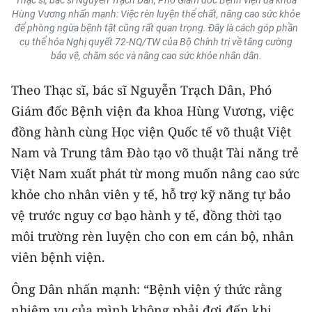
Thạc sĩ, bác sĩ Nguyễn Trạch Dân, Phó Giám đốc Bệnh viện đa khoa
ENGLISH
Hùng Vương nhấn mạnh: Việc rèn luyện thể chất, nâng cao sức khỏe
để phòng ngừa bệnh tật cũng rất quan trọng. Đây là cách góp phần
中文
cụ thể hóa Nghị quyết 72-NQ/TW của Bộ Chính trị về tăng cường
bảo vệ, chăm sóc và nâng cao sức khỏe nhân dân.
FRANÇAIS
Theo Thạc sĩ, bác sĩ Nguyễn Trạch Dân, Phó
РУССКИЙ
Giám đốc Bệnh viện đa khoa Hùng Vương, việc
đồng hành cùng Học viện Quốc tế võ thuật Việt
ESPAÑOL
Nam và Trung tâm Đào tạo võ thuật Tài năng trẻ
Việt Nam xuất phát từ mong muốn nâng cao sức
한국어
khỏe cho nhân viên y tế, hỗ trợ kỹ năng tự bảo
vệ trước nguy cơ bạo hành y tế, đồng thời tạo
môi trường rèn luyện cho con em cán bộ, nhân
viên bệnh viện.
Ông Dân nhấn mạnh: “Bệnh viện ý thức rằng
nhiệm vụ của mình không phải đợi đến khi