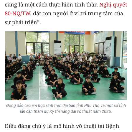
cũng là một cách thực hiện tinh thần
Nghị quyết
80-NQ/TW
, đặt con người ở vị trí trung tâm của
sự phát triển”.
Đông đảo các em học sinh trên địa bàn tỉnh Phú Thọ và một số tỉnh
lân cận tham dự Kỳ thi nâng đai võ thuật năm 2026.
Điều đáng chú ý là mô hình võ thuật tại Bệnh