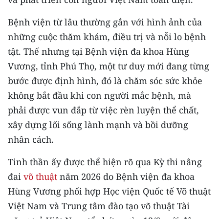
CHƯƠNG TRÌNH OCOP - MỖI XÃ
MỘT SẢN PHẨM
Bệnh viện từ lâu thường gắn với hình ảnh của
những cuộc thăm khám, điều trị và nỗi lo bệnh
RADIO
tật. Thế nhưng tại Bệnh viện đa khoa Hùng
Vương, tỉnh Phú Thọ, một tư duy mới đang từng
MEDIA CENTER
bước được định hình, đó là chăm sóc sức khỏe
E-Magazine
không bắt đầu khi con người mắc bệnh, mà
phải được vun đắp từ việc rèn luyện thể chất,
Video
xây dựng lối sống lành mạnh và bồi dưỡng
Media Chính trị
nhân cách.
Media Kinh tế
Tinh thần ấy được thể hiện rõ qua Kỳ thi nâng
đai
võ thuật
năm 2026 do Bệnh viện đa khoa
Media Văn hóa
Hùng Vương phối hợp Học viện Quốc tế Võ thuật
Media Xã hội
Việt Nam và Trung tâm đào tạo võ thuật Tài