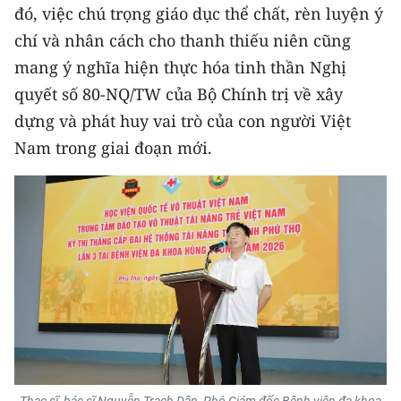
đó, việc chú trọng giáo dục thể chất, rèn luyện ý
CHUYÊN ĐỀ
chí và nhân cách cho thanh thiếu niên cũng
mang ý nghĩa hiện thực hóa tinh thần Nghị
CÁC CHUYÊN TRANG
quyết số 80-NQ/TW của Bộ Chính trị về xây
dựng và phát huy vai trò của con người Việt
VỀ BÁO NHÂN DÂN
Nam trong giai đoạn mới.
THỜI NAY
NHÂN DÂN CUỐI TUẦN
NHÂN DÂN HẰNG THÁNG
MUA BÁO
ĐỌC BÁO IN