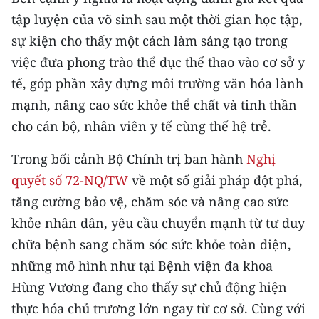
TIN MỚI
tập luyện của võ sinh sau một thời gian học tập,
sự kiện cho thấy một cách làm sáng tạo trong
TIN ĐỊA PHƯƠNG
việc đưa phong trào thể dục thể thao vào cơ sở y
Trung du và miền núi phía Bắc
tế, góp phần xây dựng môi trường văn hóa lành
mạnh, nâng cao sức khỏe thể chất và tinh thần
Đồng bằng sông Hồng
cho cán bộ, nhân viên y tế cùng thế hệ trẻ.
Bắc Trung Bộ
Trong bối cảnh Bộ Chính trị ban hành
Nghị
Duyên hải Nam Trung Bộ và Tây
quyết số 72-NQ/TW
về một số giải pháp đột phá,
Nguyên
tăng cường bảo vệ, chăm sóc và nâng cao sức
khỏe nhân dân, yêu cầu chuyển mạnh từ tư duy
Đông Nam Bộ
chữa bệnh sang chăm sóc sức khỏe toàn diện,
Đồng bằng sông Cửu Long
những mô hình như tại Bệnh viện đa khoa
Chuyên trang Hà Nội
Hùng Vương đang cho thấy sự chủ động hiện
thực hóa chủ trương lớn ngay từ cơ sở. Cùng với
Chuyên trang TP. Hồ Chí Minh