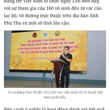
năng trẻ Việt Nam tổ chức ngày 13/6 mới đây,
Media Pháp luật
với sự tham gia của 160 võ sinh đến từ các câu
Media Du lịch
lạc bộ, võ đường trực thuộc trên địa bàn tỉnh
Phú Thọ và một số tỉnh lân cận.
Media Thế giới
Media Thể thao
Media Giáo dục
Media Y tế
Media Khoa học - Công nghệ
Media Môi trường
Ảnh
Võ sư Đặng Tam Thuận, Chủ tịch Học viện Quốc tế Võ thuật Việt
Nam phát biểu.
Infographic
Bên cạnh ý nghĩa là hoạt động đánh giá kết quả