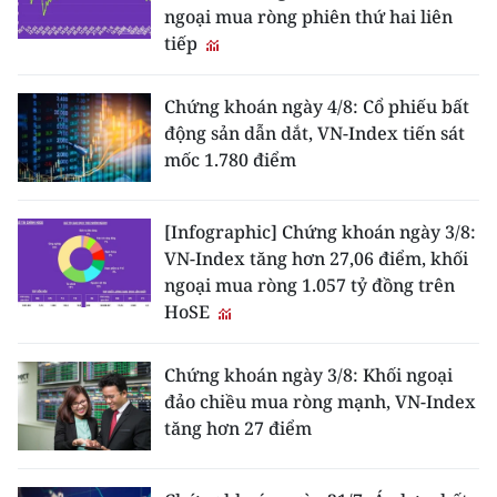
CHƯƠNG TRÌNH OCOP - MỖI XÃ
ngoại mua ròng phiên thứ hai liên
MỘT SẢN PHẨM
tiếp
Chứng khoán ngày 4/8: Cổ phiếu bất
RADIO
động sản dẫn dắt, VN-Index tiến sát
mốc 1.780 điểm
MEDIA CENTER
E-Magazine
[Infographic] Chứng khoán ngày 3/8:
VN-Index tăng hơn 27,06 điểm, khối
Video
ngoại mua ròng 1.057 tỷ đồng trên
Media Chính trị
HoSE
Media Kinh tế
Chứng khoán ngày 3/8: Khối ngoại
đảo chiều mua ròng mạnh, VN-Index
Media Văn hóa
tăng hơn 27 điểm
Media Xã hội