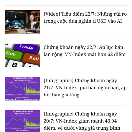
ENGLISH
[Video] Tiêu điểm 22/7: Những rủi ro
中文
trong cuộc đua nghìn tỉ USD vào AI
FRANÇAIS
РУССКИЙ
Chứng khoán ngày 22/7: Áp lực bán
lan rộng, VN-Index mất hơn 62 điểm
ESPAÑOL
한국어
[Infographic] Chứng khoán ngày
21/7: VN-Index quá bán ngắn hạn, áp
lực bán gia tăng
[Infographic] Chứng khoán ngày
20/7: VN-Index giảm mạnh 43,94
điểm, về dưới vùng giá trung bình