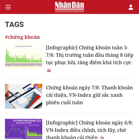
TAGS
#chứng khoán
CHÍNH TRỊ
[Infographic] Chứng khoán tuần 3-
7/8: Thị trường tuần đầu tháng 8 tiếp
KINH TẾ
tục phục hồi, tăng điểm khá tích cực
VĂN HÓA
XÃ HỘI
Chứng khoán ngày 7/8: Thanh khoản
cải thiện, VN-Index giữ sắc xanh
PHÁP LUẬT
phiên cuối tuần
DU LỊCH
[Infographic] Chứng khoán ngày 6/8:
VN-Index điều chỉnh, tích lũy, chờ
THẾ GIỚI
thanh khoản cải thiện