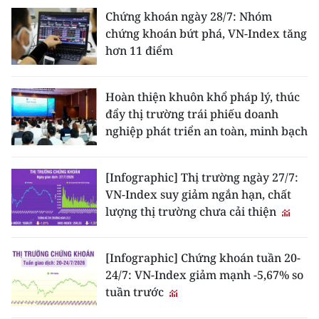
TIN MỚI
Chứng khoán ngày 28/7: Nhóm
chứng khoán bứt phá, VN-Index tăng
TIN ĐỊA PHƯƠNG
hơn 11 điểm
Trung du và miền núi phía Bắc
Hoàn thiện khuôn khổ pháp lý, thúc
Đồng bằng sông Hồng
đẩy thị trường trái phiếu doanh
nghiệp phát triển an toàn, minh bạch
Bắc Trung Bộ
Duyên hải Nam Trung Bộ và Tây
[Infographic] Thị trường ngày 27/7:
Nguyên
VN-Index suy giảm ngắn hạn, chất
lượng thị trường chưa cải thiện
Đông Nam Bộ
Đồng bằng sông Cửu Long
[Infographic] Chứng khoán tuần 20-
24/7: VN-Index giảm mạnh -5,67% so
Chuyên trang Hà Nội
tuần trước
Chuyên trang TP. Hồ Chí Minh