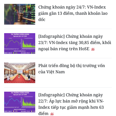
Chứng khoán ngày 24/7: VN-Index
CHUYÊN ĐỀ
giảm gần 13 điểm, thanh khoản lao
dốc
CÁC CHUYÊN TRANG
[Infographic] Chứng khoán ngày
VỀ BÁO NHÂN DÂN
23/7: VN-Index tăng 30,85 điểm, khối
ngoại bán ròng trên HoSE
THỜI NAY
NHÂN DÂN CUỐI TUẦN
Phát triển đồng bộ thị trường vốn
của Việt Nam
NHÂN DÂN HẰNG THÁNG
MUA BÁO
[Infographic] Chứng khoán ngày
22/7: Áp lực bán mở rộng khi VN-
ĐỌC BÁO IN
Index tiếp tục giảm mạnh hơn 63
điểm