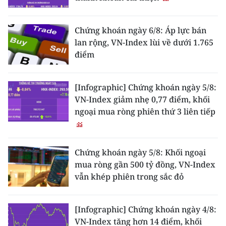
THỂ THAO
Chứng khoán ngày 6/8: Áp lực bán
GIÁO DỤC
lan rộng, VN-Index lùi về dưới 1.765
điểm
Y TẾ
KHOA HỌC - CÔNG NGHỆ
[Infographic] Chứng khoán ngày 5/8:
VN-Index giảm nhẹ 0,77 điểm, khối
MÔI TRƯỜNG
ngoại mua ròng phiên thứ 3 liên tiếp
BẠN ĐỌC
Chứng khoán ngày 5/8: Khối ngoại
KIỂM CHỨNG THÔNG TIN
mua ròng gần 500 tỷ đồng, VN-Index
vẫn khép phiên trong sắc đỏ
TRI THỨC CHUYÊN SÂU
54 DÂN TỘC VIỆT NAM
[Infographic] Chứng khoán ngày 4/8:
VN-Index tăng hơn 14 điểm, khối