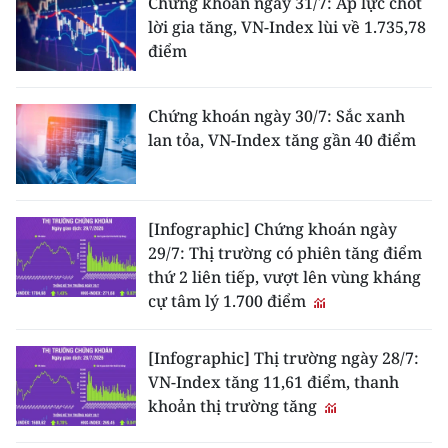
Chứng khoán ngày 31/7: Áp lực chốt
Media Pháp luật
lời gia tăng, VN-Index lùi về 1.735,78
điểm
Media Du lịch
Media Thế giới
Chứng khoán ngày 30/7: Sắc xanh
Media Thể thao
lan tỏa, VN-Index tăng gần 40 điểm
Media Giáo dục
Media Y tế
[Infographic] Chứng khoán ngày
29/7: Thị trường có phiên tăng điểm
Media Khoa học - Công nghệ
thứ 2 liên tiếp, vượt lên vùng kháng
cự tâm lý 1.700 điểm
Media Môi trường
[Infographic] Thị trường ngày 28/7:
Ảnh
VN-Index tăng 11,61 điểm, thanh
Infographic
khoản thị trường tăng