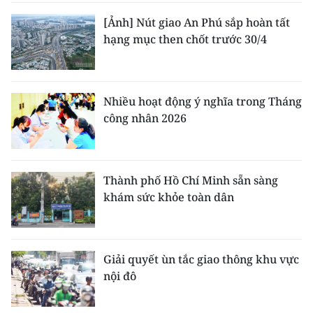
TIN MỚI
[Ảnh] Nút giao An Phú sắp hoàn tất
hạng mục then chốt trước 30/4
TIN ĐỊA PHƯƠNG
Trung du và miền núi phía Bắc
Nhiều hoạt động ý nghĩa trong Tháng
Đồng bằng sông Hồng
công nhân 2026
Bắc Trung Bộ
Duyên hải Nam Trung Bộ và Tây
Thành phố Hồ Chí Minh sẵn sàng
Nguyên
khám sức khỏe toàn dân
Đông Nam Bộ
Đồng bằng sông Cửu Long
Giải quyết ùn tắc giao thông khu vực
nội đô
Chuyên trang Hà Nội
Chuyên trang TP. Hồ Chí Minh