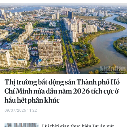
THỂ THAO
GIÁO DỤC
Y TẾ
KHOA HỌC - CÔNG NGHỆ
MÔI TRƯỜNG
BẠN ĐỌC
Thị trường bất động sản Thành phố Hồ
KIỂM CHỨNG THÔNG TIN
Chí Minh nửa đầu năm 2026 tích cực ở
hầu hết phân khúc
TRI THỨC CHUYÊN SÂU
09/07/2026 11:22
54 DÂN TỘC VIỆT NAM
Lùi thời gian thực hiện Dự án nút