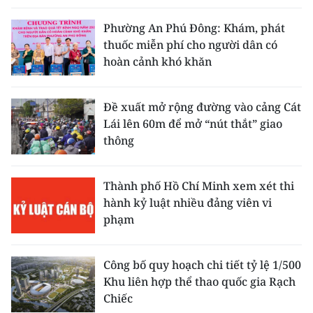
ENGLISH
Phường An Phú Đông: Khám, phát
中文
thuốc miễn phí cho người dân có
hoàn cảnh khó khăn
FRANÇAIS
Đề xuất mở rộng đường vào cảng Cát
РУССКИЙ
Lái lên 60m để mở “nút thắt” giao
thông
ESPAÑOL
한국어
Thành phố Hồ Chí Minh xem xét thi
hành kỷ luật nhiều đảng viên vi
phạm
Công bố quy hoạch chi tiết tỷ lệ 1/500
Khu liên hợp thể thao quốc gia Rạch
Chiếc