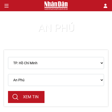
AN PHÚ
CHÍNH TRỊ
KINH TẾ
VĂN HÓA
XÃ HỘI
PHÁP LUẬT
DU LỊCH
XEM TIN
THẾ GIỚI