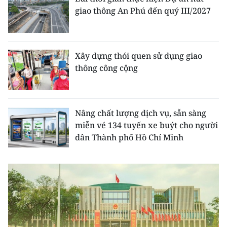
CHƯƠNG TRÌNH OCOP - MỖI XÃ
giao thông An Phú đến quý III/2027
MỘT SẢN PHẨM
RADIO
Xây dựng thói quen sử dụng giao
thông công cộng
MEDIA CENTER
E-Magazine
Nâng chất lượng dịch vụ, sẵn sàng
Video
miễn vé 134 tuyến xe buýt cho người
dân Thành phố Hồ Chí Minh
Media Chính trị
Media Kinh tế
Media Văn hóa
Media Xã hội