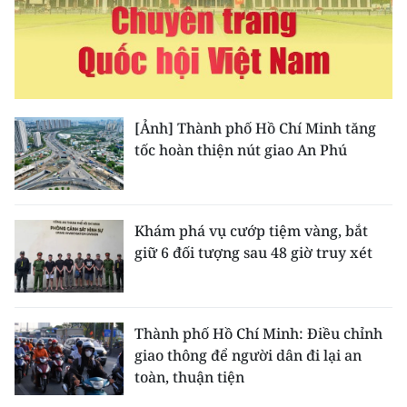
Media Pháp luật
Media Du lịch
Media Thế giới
Media Thể thao
[Ảnh] Thành phố Hồ Chí Minh tăng
tốc hoàn thiện nút giao An Phú
Media Giáo dục
Media Y tế
Khám phá vụ cướp tiệm vàng, bắt
Media Khoa học - Công nghệ
giữ 6 đối tượng sau 48 giờ truy xét
Media Môi trường
Ảnh
Thành phố Hồ Chí Minh: Điều chỉnh
giao thông để người dân đi lại an
Infographic
toàn, thuận tiện