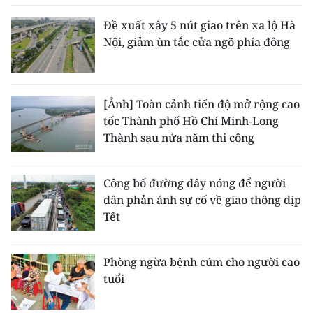
Đề xuất xây 5 nút giao trên xa lộ Hà
CHUYÊN ĐỀ
Nội, giảm ùn tắc cửa ngõ phía đông
CÁC CHUYÊN TRANG
[Ảnh] Toàn cảnh tiến độ mở rộng cao
VỀ BÁO NHÂN DÂN
tốc Thành phố Hồ Chí Minh-Long
Thành sau nửa năm thi công
THỜI NAY
NHÂN DÂN CUỐI TUẦN
Công bố đường dây nóng để người
dân phản ánh sự cố về giao thông dịp
NHÂN DÂN HẰNG THÁNG
Tết
MUA BÁO
Phòng ngừa bệnh cúm cho người cao
ĐỌC BÁO IN
tuổi