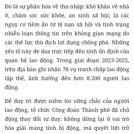
Đó là sự phân hóa về thu nhập; khó khăn về nhà
CHUYÊN ĐỀ
ở, chăm sóc sức khỏe, an sinh xã hội; là các
nguy cơ tiềm ẩn từ tệ nạn xã hội và tình trạng
CÁC CHUYÊN TRANG
nhiễu loạn thông tin trên không gian mạng do
các thế lực thù địch lợi dụng chống phá. Những
VỀ BÁO NHÂN DÂN
yếu tố này đe dọa trực tiếp đến tính ổn định của
quan hệ lao động. Trong giai đoạn 2023-2025,
THỜI NAY
trên địa bàn ghi nhận 78 vụ tranh chấp lao động
NHÂN DÂN CUỐI TUẦN
tập thể, ảnh hưởng đến hơn 8.200 người lao
động.
NHÂN DÂN HẰNG THÁNG
Để duy trì được niềm tin vững chắc của người
MUA BÁO
lao động, tổ chức Công đoàn Thành phố đã chủ
ĐỌC BÁO IN
động thay đổi tư duy: không dừng lại ở vai trò
hòa giải mang tính bị động, mà quyết liệt trở