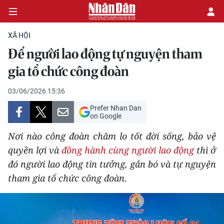
XÃ HỘI
Để người lao động tự nguyện tham
CHÍNH TRỊ
gia tổ chức công đoàn
KINH TẾ
03/06/2026 15:36
Prefer Nhan Dan
VĂN HÓA
on Google
Nơi nào công đoàn chăm lo tốt đời sống, bảo vệ
XÃ HỘI
quyền lợi và
đồng hành cùng người lao động
thì ở
đó người lao động tin tưởng, gắn bó và tự nguyện
PHÁP LUẬT
tham gia tổ chức công đoàn.
DU LỊCH
THẾ GIỚI