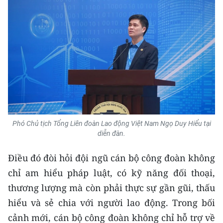
Media Pháp luật
Media Du lịch
Media Thế giới
Media Thể thao
Media Giáo dục
Media Y tế
Phó Chủ tịch Tổng Liên đoàn Lao động Việt Nam Ngọ Duy Hiểu tại
diễn đàn.
Media Khoa học - Công nghệ
Điều đó đòi hỏi đội ngũ cán bộ công đoàn không
Media Môi trường
chỉ am hiểu pháp luật, có kỹ năng đối thoại,
Ảnh
thương lượng mà còn phải thực sự gần gũi, thấu
Infographic
hiểu và sẻ chia với người lao động. Trong bối
cảnh mới, cán bộ công đoàn không chỉ hỗ trợ về