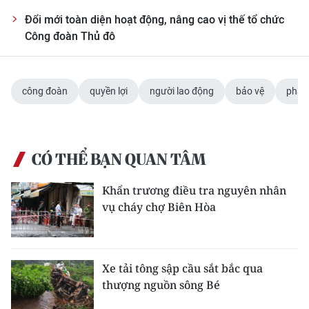
Đổi mới toàn diện hoạt động, nâng cao vị thế tổ chức
Công đoàn Thủ đô
công đoàn
quyền lợi
người lao động
bảo vệ
pháp 
CÓ THỂ BẠN QUAN TÂM
Khẩn trương điều tra nguyên nhân
vụ cháy chợ Biên Hòa
Xe tải tông sập cầu sắt bắc qua
thượng nguồn sông Bé