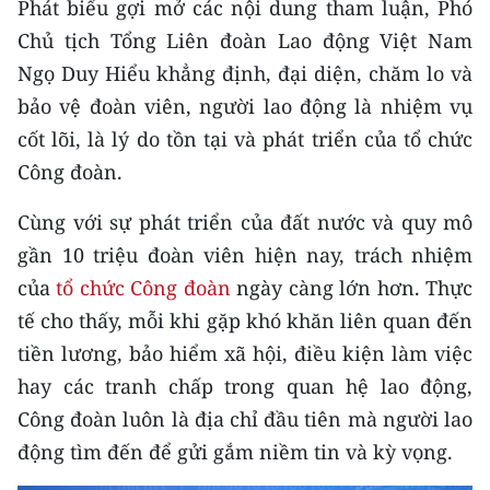
Phát biểu gợi mở các nội dung tham luận, Phó
CHƯƠNG TRÌNH OCOP - MỖI XÃ
MỘT SẢN PHẨM
Chủ tịch Tổng Liên đoàn Lao động Việt Nam
Ngọ Duy Hiểu khẳng định, đại diện, chăm lo và
bảo vệ đoàn viên, người lao động là nhiệm vụ
RADIO
cốt lõi, là lý do tồn tại và phát triển của tổ chức
MEDIA CENTER
Công đoàn.
E-Magazine
Cùng với sự phát triển của đất nước và quy mô
gần 10 triệu đoàn viên hiện nay, trách nhiệm
Video
của
tổ chức Công đoàn
ngày càng lớn hơn. Thực
Media Chính trị
tế cho thấy, mỗi khi gặp khó khăn liên quan đến
tiền lương, bảo hiểm xã hội, điều kiện làm việc
Media Kinh tế
hay các tranh chấp trong quan hệ lao động,
Media Văn hóa
Công đoàn luôn là địa chỉ đầu tiên mà người lao
động tìm đến để gửi gắm niềm tin và kỳ vọng.
Media Xã hội