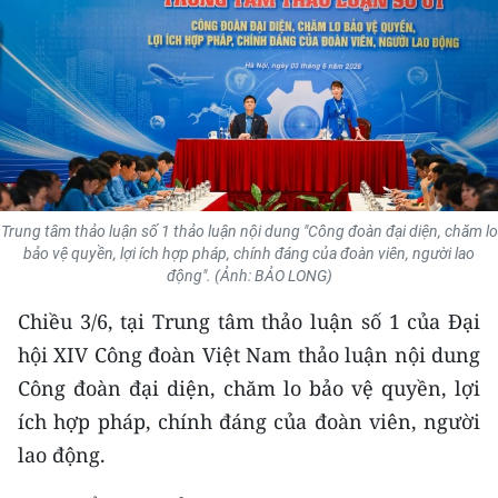
THỂ THAO
GIÁO DỤC
Y TẾ
KHOA HỌC - CÔNG NGHỆ
Trung tâm thảo luận số 1 thảo luận nội dung "Công đoàn đại diện, chăm lo
MÔI TRƯỜNG
bảo vệ quyền, lợi ích hợp pháp, chính đáng của đoàn viên, người lao
động". (Ảnh: BẢO LONG)
BẠN ĐỌC
​Chiều 3/6, tại Trung tâm thảo luận số 1 của Đại
KIỂM CHỨNG THÔNG TIN
hội XIV Công đoàn Việt Nam thảo luận nội dung
Công đoàn đại diện, chăm lo bảo vệ quyền, lợi
TRI THỨC CHUYÊN SÂU
ích hợp pháp, chính đáng của đoàn viên, người
lao động.
54 DÂN TỘC VIỆT NAM