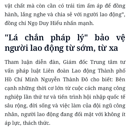
vật chất mà còn cần có trái tim ấm áp để đồng
TIN MỚI
hành, lắng nghe và chia sẻ với người lao động”,
TIN ĐỊA PHƯƠNG
đồng chí Ngọ Duy Hiểu nhấn mạnh.
Trung du và miền núi phía Bắc
"Lá chắn pháp lý" bảo vệ
người lao động từ sớm, từ xa
Đồng bằng sông Hồng
Bắc Trung Bộ
Tham luận diễn đàn, Giám đốc Trung tâm tư
vấn pháp luật Liên đoàn Lao động Thành phố
Duyên hải Nam Trung Bộ và Tây
Nguyên
Hồ Chí Minh Nguyễn Thành Đô cho biết: Bên
cạnh những thời cơ lớn từ cuộc cách mạng công
Đông Nam Bộ
nghiệp lần thứ tư và tiến trình hội nhập quốc tế
Đồng bằng sông Cửu Long
sâu rộng, đời sống và việc làm của đội ngũ công
nhân, người lao động đang đối mặt với không ít
Chuyên trang Hà Nội
áp lực, thách thức.
Chuyên trang TP. Hồ Chí Minh