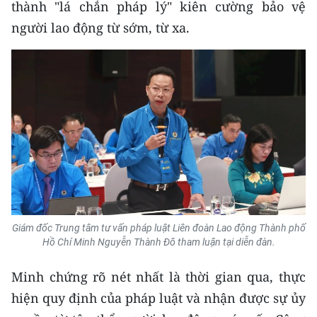
thành "lá chắn pháp lý" kiên cường bảo vệ
ENGLISH
người lao động từ sớm, từ xa.
中文
FRANÇAIS
РУССКИЙ
ESPAÑOL
한국어
Giám đốc Trung tâm tư vấn pháp luật Liên đoàn Lao động Thành phố
Hồ Chí Minh Nguyễn Thành Đô tham luận tại diễn đàn.
Minh chứng rõ nét nhất là thời gian qua, thực
hiện quy định của pháp luật và nhận được sự ủy