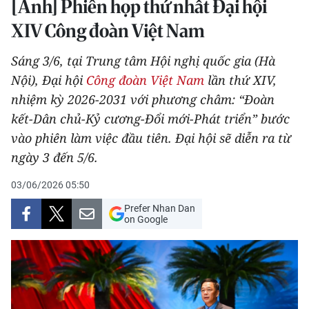
[Ảnh] Phiên họp thứ nhất Đại hội
THỂ THAO
XIV Công đoàn Việt Nam
GIÁO DỤC
Sáng 3/6, tại Trung tâm Hội nghị quốc gia (Hà
Nội), Đại hội
Công đoàn Việt Nam
lần thứ XIV,
Y TẾ
nhiệm kỳ 2026-2031 với phương châm: “Đoàn
KHOA HỌC - CÔNG NGHỆ
kết-Dân chủ-Kỷ cương-Đổi mới-Phát triển” bước
vào phiên làm việc đầu tiên. Đại hội sẽ diễn ra từ
MÔI TRƯỜNG
ngày 3 đến 5/6.
BẠN ĐỌC
03/06/2026 05:50
Prefer Nhan Dan
KIỂM CHỨNG THÔNG TIN
on Google
TRI THỨC CHUYÊN SÂU
54 DÂN TỘC VIỆT NAM