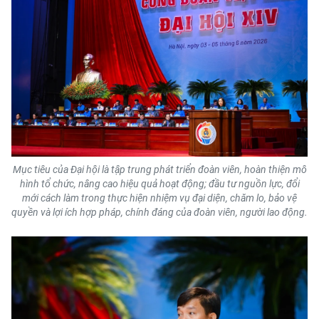
Mục tiêu của Đại hội là tập trung phát triển đoàn viên, hoàn thiện mô
hình tổ chức, nâng cao hiệu quả hoạt động; đầu tư nguồn lực, đổi
mới cách làm trong thực hiện nhiệm vụ đại diện, chăm lo, bảo vệ
quyền và lợi ích hợp pháp, chính đáng của đoàn viên, người lao động.