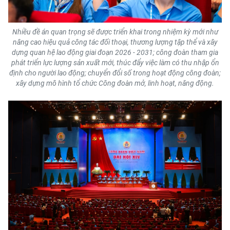
Nhiều đề án quan trọng sẽ được triển khai trong nhiệm kỳ mới như
nâng cao hiệu quả công tác đối thoại, thương lượng tập thể và xây
dựng quan hệ lao động giai đoạn 2026 - 2031; công đoàn tham gia
phát triển lực lượng sản xuất mới, thúc đẩy việc làm có thu nhập ổn
định cho người lao động; chuyển đổi số trong hoạt động công đoàn;
xây dựng mô hình tổ chức Công đoàn mở, linh hoạt, năng động.