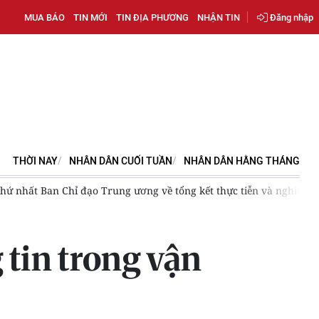
MUA BÁO
TIN MỚI
TIN ĐỊA PHƯƠNG
NHẬN TIN
Đăng nhập
THỜI NAY
NHÂN DÂN CUỐI TUẦN
NHÂN DÂN HẰNG THÁNG
đổi, bổ sung Điều lệ Đảng; Hủy toàn bộ kết quả tại Điểm thi Trườn
tin trong vận