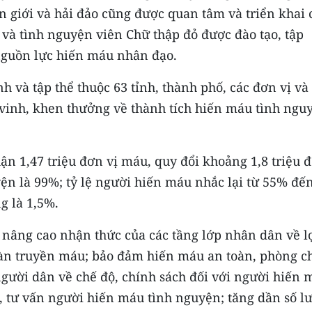
n giới và hải đảo cũng được quan tâm và triển khai 
n và tình nguyện viên Chữ thập đỏ được đào tạo, tập
nguồn lực hiến máu nhân đạo.
h và tập thể thuộc 63 tỉnh, thành phố, các đơn vị và
vinh, khen thưởng về thành tích hiến máu tình ngu
ận 1,47 triệu đơn vị máu, quy đổi khoảng 1,8 triệu 
yện là 99%; tỷ lệ người hiến máu nhắc lại từ 55% đế
g là 1,5%.
c nâng cao nhận thức của các tầng lớp nhân dân về l
oàn truyền máu; bảo đảm hiến máu an toàn, phòng c
người dân về chế độ, chính sách đối với người hiến 
c, tư vấn người hiến máu tình nguyện; tăng dần số l