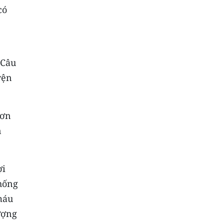
có
 Câu
yện
đơn
n
ợi
hống
máu
ượng