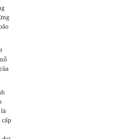
ng
từng
 bảo
t
 nỗ
 của
nh
n
 là
ụ cấp
 đạt