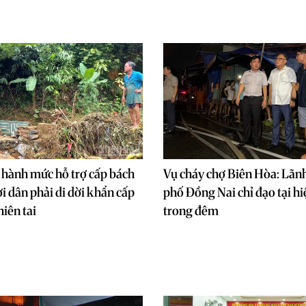
 hành mức hỗ trợ cấp bách
Vụ cháy chợ Biên Hòa: Lãn
i dân phải di dời khẩn cấp
phố Đồng Nai chỉ đạo tại h
iên tai
trong đêm