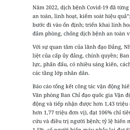
Năm 2022, dịch bệnh Covid-19 đã từng 
an toàn, linh hoạt, kiểm soát hiệu quả
bước đi vào ổn định; triển khai linh ho
đảm phòng, chống dịch bệnh an toàn v
Với sự quan tâm của lãnh đạo Đảng, Nhà
liệt của cấp ủy đảng, chính quyền; Ba
lực, phấn đấu, có nhiều sáng kiến, các
các tầng lớp nhân dân.
Báo cáo tổng kết công tác vận động hi
Văn phòng Ban Chỉ đạo quốc gia Vận độ
động và tiếp nhận được hơn 1,43 triệu 
hơn 1,77 triệu đơn vị), đạt 106% chỉ t
cứu và điều trị người bệnh; tỷ lệ hiến
1,5%, số người hiến máu nhắc lại đạt 65