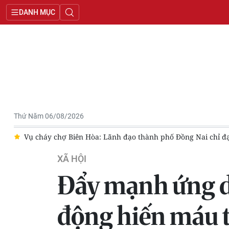
DANH MỤC
Thứ Năm 06/08/2026
ện trường trong đêm
Tin nổi bật ngày 5/8: Phiên họp thứ nhấ
XÃ HỘI
Đẩy mạnh ứng d
động hiến máu 