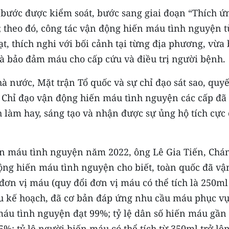
bước được kiểm soát, bước sang giai đoạn “Thích ứ
”; theo đó, công tác vận động hiến máu tình nguyện 
ạt, thích nghi với bối cảnh tại từng địa phương, vừa
à bảo đảm máu cho cấp cứu và điều trị người bệnh.
 nước, Mặt trận Tổ quốc và sự chỉ đạo sát sao, quyế
n Chỉ đạo vận động hiến máu tình nguyện các cấp đã
h làm hay, sáng tạo và nhận được sự ủng hộ tích cực
ến máu tình nguyện năm 2022, ông Lê Gia Tiến, Chá
ng hiến máu tình nguyện cho biết, toàn quốc đã vậ
đơn vị máu (quy đổi đơn vị máu có thể tích là 250ml
iêu kế hoạch, đã cơ bản đáp ứng nhu cầu máu phục v
 máu tình nguyện đạt 99%; tỷ lệ dân số hiến máu gần
%; tỷ lệ người hiến máu có thể tích từ 350ml trở lên