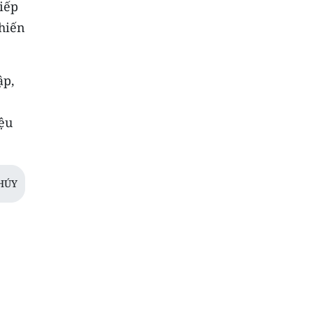
iếp
 hiến
ập,
iệu
HÚY