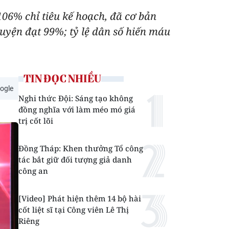
106% chỉ tiêu kế hoạch, đã cơ bản
uyện đạt 99%; tỷ lệ dân số hiến máu
TIN ĐỌC NHIỀU
ogle
Nghi thức Đội: Sáng tạo không
đồng nghĩa với làm méo mó giá
trị cốt lõi
Đồng Tháp: Khen thưởng Tổ công
tác bắt giữ đối tượng giả danh
công an
[Video] Phát hiện thêm 14 bộ hài
cốt liệt sĩ tại Công viên Lê Thị
Riêng