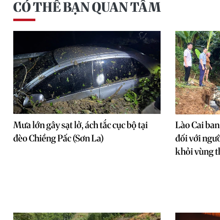
CÓ THỂ BẠN QUAN TÂM
Mưa lớn gây sạt lở, ách tắc cục bộ tại
Lào Cai ban
đèo Chiềng Pấc (Sơn La)
đối với ngườ
khỏi vùng th