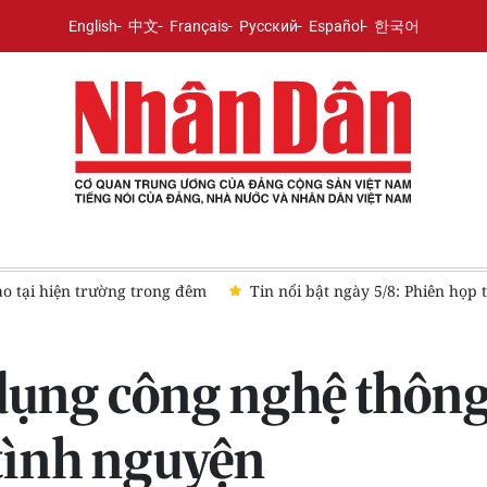
English
中文
Français
Русский
Español
한국어
t Ban Chỉ đạo Trung ương về tổng kết thực tiễn và nghiên cứu sửa 
ụng công nghệ thông 
tình nguyện