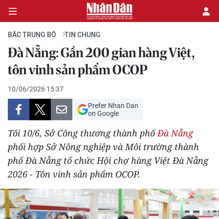
BẮC TRUNG BỘ
TIN CHUNG
Đà Nẵng: Gần 200 gian hàng Việt,
CHÍNH TRỊ
tôn vinh sản phẩm OCOP
KINH TẾ
10/06/2026 15:37
Prefer Nhan Dan
VĂN HÓA
on Google
Tối 10/6, Sở Công thương thành phố
Đà Nẵng
XÃ HỘI
phối hợp Sở Nông nghiệp và Môi trường thành
phố Đà Nẵng tổ chức Hội chợ hàng Việt Đà Nẵng
PHÁP LUẬT
2026 - Tôn vinh sản phẩm OCOP.
DU LỊCH
THẾ GIỚI