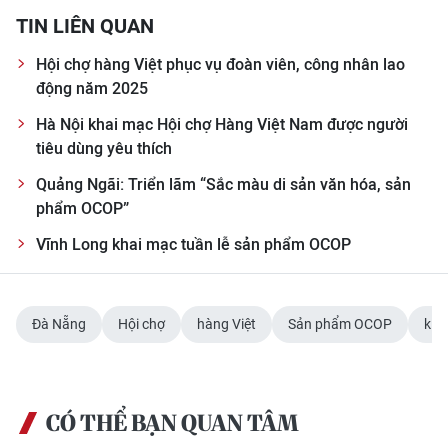
TIN LIÊN QUAN
CHUYÊN ĐỀ
Hội chợ hàng Việt phục vụ đoàn viên, công nhân lao
động năm 2025
CÁC CHUYÊN TRANG
Hà Nội khai mạc Hội chợ Hàng Việt Nam được người
tiêu dùng yêu thích
VỀ BÁO NHÂN DÂN
Quảng Ngãi: Triển lãm “Sắc màu di sản văn hóa, sản
THỜI NAY
phẩm OCOP”
Vĩnh Long khai mạc tuần lễ sản phẩm OCOP
NHÂN DÂN CUỐI TUẦN
NHÂN DÂN HẰNG THÁNG
Đà Nẵng
Hội chợ
hàng Việt
Sản phẩm OCOP
kíc
MUA BÁO
ĐỌC BÁO IN
CÓ THỂ BẠN QUAN TÂM