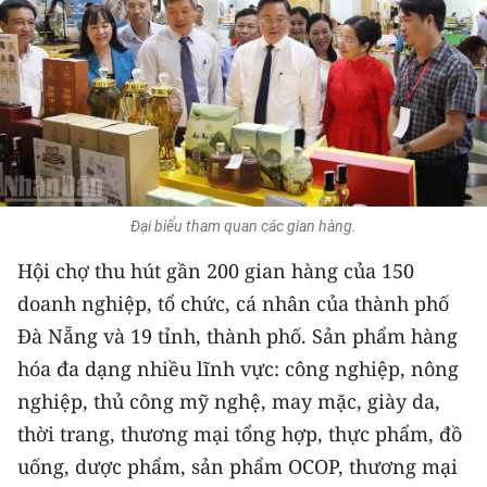
THỂ THAO
GIÁO DỤC
Y TẾ
KHOA HỌC - CÔNG NGHỆ
Đại biểu tham quan các gian hàng.
MÔI TRƯỜNG
Hội chợ thu hút gần 200 gian hàng của 150
BẠN ĐỌC
doanh nghiệp, tổ chức, cá nhân của thành phố
Đà Nẵng và 19 tỉnh, thành phố. Sản phẩm hàng
KIỂM CHỨNG THÔNG TIN
hóa đa dạng nhiều lĩnh vực: công nghiệp, nông
TRI THỨC CHUYÊN SÂU
nghiệp, thủ công mỹ nghệ, may mặc, giày da,
thời trang, thương mại tổng hợp, thực phẩm, đồ
54 DÂN TỘC VIỆT NAM
uống, dược phẩm, sản phẩm OCOP, thương mại