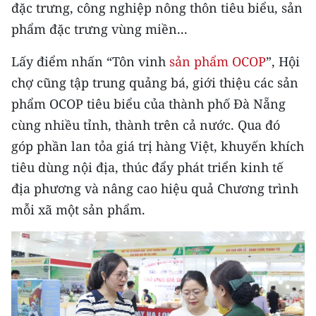
CHƯƠNG TRÌNH OCOP - MỖI XÃ
đặc trưng, công nghiệp nông thôn tiêu biểu, sản
MỘT SẢN PHẨM
phẩm đặc trưng vùng miền...
Lấy điểm nhấn “Tôn vinh
sản phẩm OCOP
”, Hội
RADIO
chợ cũng tập trung quảng bá, giới thiệu các sản
MEDIA CENTER
phẩm OCOP tiêu biểu của thành phố Đà Nẵng
cùng nhiều tỉnh, thành trên cả nước. Qua đó
E-Magazine
góp phần lan tỏa giá trị hàng Việt, khuyến khích
Video
tiêu dùng nội địa, thúc đẩy phát triển kinh tế
địa phương và nâng cao hiệu quả Chương trình
Media Chính trị
mỗi xã một sản phẩm.
Media Kinh tế
Media Văn hóa
Media Xã hội