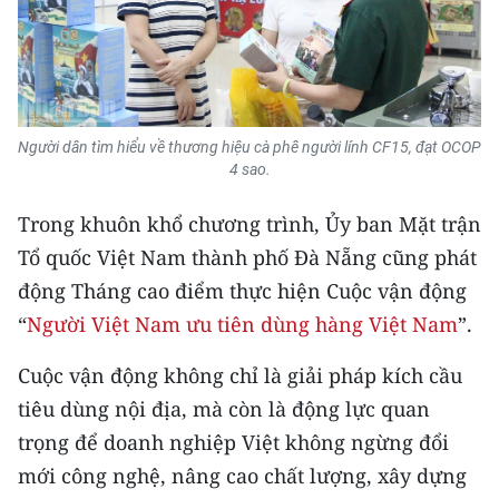
Media Pháp luật
Media Du lịch
Media Thế giới
Người dân tìm hiểu về thương hiệu cà phê người lính CF15, đạt OCOP
Media Thể thao
4 sao.
Media Giáo dục
Trong khuôn khổ chương trình, Ủy ban Mặt trận
Media Y tế
Tổ quốc Việt Nam thành phố Đà Nẵng cũng phát
động Tháng cao điểm thực hiện Cuộc vận động
Media Khoa học - Công nghệ
“
Người Việt Nam ưu tiên dùng hàng Việt Nam
”.
Media Môi trường
Cuộc vận động không chỉ là giải pháp kích cầu
Ảnh
tiêu dùng nội địa, mà còn là động lực quan
trọng để doanh nghiệp Việt không ngừng đổi
Infographic
mới công nghệ, nâng cao chất lượng, xây dựng