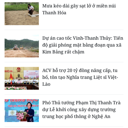
ENGLISH
Mưa kéo dài gây sạt lở ở miền núi
Thanh Hóa
中文
FRANÇAIS
Dự án cao tốc Vinh-Thanh Thủy: Tiến
РУССКИЙ
độ giải phóng mặt bằng đoạn qua xã
Kim Bảng rất chậm
ESPAÑOL
ACV hỗ trợ 20 tỷ đồng nâng cấp, tu
한국어
bổ, tôn tạo Nghĩa trang Liệt sĩ Việt-
Lào
Phó Thủ tướng Phạm Thị Thanh Trà
dự Lễ khởi công xây dựng trường
trung học phổ thông ở Nghệ An