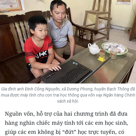
THỂ THAO
GIÁO DỤC
Y TẾ
KHOA HỌC - CÔNG NGHỆ
MÔI TRƯỜNG
BẠN ĐỌC
Gia đình anh Đinh Công Nguyên, xã Dương Phong, huyện Bạch Thông đã
KIỂM CHỨNG THÔNG TIN
mua được máy tính cho con trai học thông qua vốn vay Ngân hàng Chính
sách xã hội.
TRI THỨC CHUYÊN SÂU
Nguồn vốn, hỗ trợ của hai chương trình đã đưa
hàng nghìn chiếc máy tính tới các em học sinh,
54 DÂN TỘC VIỆT NAM
giúp các em không bị “đứt” học trực tuyến, có