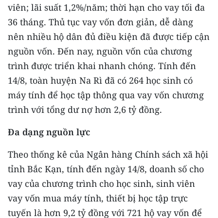
ENGLISH
viên; lãi suất 1,2%/năm; thời hạn cho vay tối đa
36 tháng. Thủ tục vay vốn đơn giản, dễ dàng
中文
nên nhiều hộ dân đủ điều kiện đã được tiếp cận
nguồn vốn. Đến nay, nguồn vốn của chương
FRANÇAIS
trình được triển khai nhanh chóng. Tính đến
РУССКИЙ
14/8, toàn huyện Na Rì đã có 264 học sinh có
máy tính để học tập thông qua vay vốn chương
ESPAÑOL
trình với tổng dư nợ hơn 2,6 tỷ đồng.
한국어
Đa dạng nguồn lực
Theo thống kê của Ngân hàng Chính sách xã hội
tỉnh Bắc Kạn, tính đến ngày 14/8, doanh số cho
vay của chương trình cho học sinh, sinh viên
vay vốn mua máy tính, thiết bị học tập trực
tuyến là hơn 9,2 tỷ đồng với 721 hộ vay vốn để