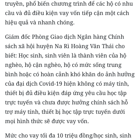
truyền, phổ biến chương trình để các hộ có nhu
cầu và đủ điều kiện vay vốn tiếp cận một cách
CHUYÊN ĐỀ
hiệu quả và nhanh chóng.
CÁC CHUYÊN TRANG
Giám đốc Phòng Giao dịch Ngân hàng Chính
sách xã hội huyện Na Rì Hoàng Văn Thái cho
VỀ BÁO NHÂN DÂN
biết: Học sinh, sinh viên là thành viên của hộ
THỜI NAY
nghèo, hộ cận nghèo, hộ có mức sống trung
bình hoặc có hoàn cảnh khó khăn do ảnh hưởng
NHÂN DÂN CUỐI TUẦN
của đại dịch Covid-19 hiện không có máy tính,
thiết bị đủ điều kiện đáp ứng yêu cầu học tập
NHÂN DÂN HẰNG THÁNG
trực tuyến và chưa được hưởng chính sách hỗ
MUA BÁO
trợ máy tính, thiết bị học tập trực tuyến dưới
mọi hình thức sẽ được vay vốn.
ĐỌC BÁO IN
Mức cho vay tối đa 10 triệu đồng/học sinh, sinh