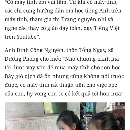
“Có máy tính em vui lắm. Từ khi có máy tính,
Media Pháp luật
các chị cũng hướng dẫn em học tiếng Anh trên
Media Du lịch
máy tính, tham gia thi Trạng nguyên nhí và
nghe các thầy cô giáo dạy toán, dạy Tiếng Việt
Media Thế giới
trên Youtube”.
Media Thể thao
Anh Đinh Công Nguyên, thôn Tổng Ngay, xã
Media Giáo dục
Dương Phong cho biết: “Nhờ chương trình mà
Media Y tế
tôi được vay vốn để mua máy tính cho con học.
Bây giờ dịch đã ổn nhưng cũng không nói trước
Media Khoa học - Công nghệ
được, có máy tính rất thuận tiện cho việc học
Media Môi trường
của con, hy vọng con sẽ có kết quả tốt hơn nữa”.
Ảnh
Infographic