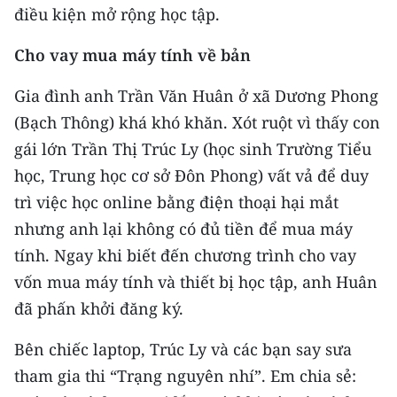
CHƯƠNG TRÌNH OCOP - MỖI XÃ
điều kiện mở rộng học tập.
MỘT SẢN PHẨM
Cho vay mua máy tính về bản
RADIO
Gia đình anh Trần Văn Huân ở xã Dương Phong
(Bạch Thông) khá khó khăn. Xót ruột vì thấy con
MEDIA CENTER
gái lớn Trần Thị Trúc Ly (học sinh Trường Tiểu
E-Magazine
học, Trung học cơ sở Đôn Phong) vất vả để duy
trì việc học online bằng điện thoại hại mắt
Video
nhưng anh lại không có đủ tiền để mua máy
Media Chính trị
tính. Ngay khi biết đến chương trình cho vay
vốn mua máy tính và thiết bị học tập, anh Huân
Media Kinh tế
đã phấn khởi đăng ký.
Media Văn hóa
Bên chiếc laptop, Trúc Ly và các bạn say sưa
Media Xã hội
tham gia thi “Trạng nguyên nhí”. Em chia sẻ: