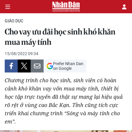
GIÁO DỤC
Cho vay ưu đãi học sinh khó khăn
CHÍNH TRỊ
mua máy tính
KINH TẾ
15/08/2022 09:34
Prefer Nhan Dan
VĂN HÓA
on Google
Chương trình cho học sinh, sinh viên có hoàn
XÃ HỘI
cảnh khó khăn vay vốn mua máy tính, thiết bị
học tập trực tuyến đã thật sự mang lại hiệu quả
PHÁP LUẬT
rõ rệt ở vùng cao Bắc Kạn. Tỉnh cũng tích cực
DU LỊCH
triển khai chương trình “Sóng và máy tính cho
em”.
THẾ GIỚI