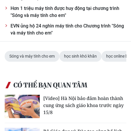
Hơn 1 triệu máy tính được huy động tại chương trình
"Sóng và máy tính cho em"
EVN ủng hộ 24 nghìn máy tính cho Chương trình "Sóng
và máy tính cho em"
Sóng và máy tính cho em
học sinh khó khăn
học online bằ
CÓ THỂ BẠN QUAN TÂM
[Video] Hà Nội bảo đảm hoàn thành
cung ứng sách giáo khoa trước ngày
15/8