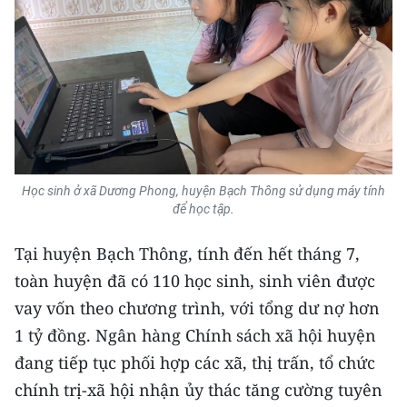
TIN MỚI
TIN ĐỊA PHƯƠNG
Trung du và miền núi phía Bắc
Đồng bằng sông Hồng
Bắc Trung Bộ
Học sinh ở xã Dương Phong, huyện Bạch Thông sử dụng máy tính
để học tập.
Duyên hải Nam Trung Bộ và Tây
Nguyên
Tại huyện Bạch Thông, tính đến hết tháng 7,
toàn huyện đã có 110 học sinh, sinh viên được
Đông Nam Bộ
vay vốn theo chương trình, với tổng dư nợ hơn
Đồng bằng sông Cửu Long
1 tỷ đồng. Ngân hàng Chính sách xã hội huyện
đang tiếp tục phối hợp các xã, thị trấn, tổ chức
Chuyên trang Hà Nội
chính trị-xã hội nhận ủy thác tăng cường tuyên
Chuyên trang TP. Hồ Chí Minh