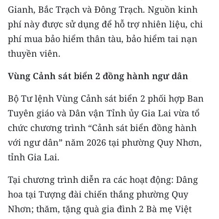
Media Pháp luật
Gianh, Bắc Trạch và Đông Trạch. Nguồn kinh
phí này được sử dụng để hỗ trợ nhiên liệu, chi
Media Du lịch
phí mua bảo hiểm thân tàu, bảo hiểm tai nạn
Media Thế giới
thuyền viên.
Media Thể thao
Vùng Cảnh sát biển 2 đồng hành ngư dân
Media Giáo dục
Bộ Tư lệnh Vùng Cảnh sát biển 2 phối hợp Ban
Media Y tế
Tuyên giáo và Dân vận Tỉnh ủy Gia Lai vừa tổ
chức chương trình “Cảnh sát biển đồng hành
Media Khoa học - Công nghệ
với ngư dân” năm 2026 tại phường Quy Nhơn,
Media Môi trường
tỉnh Gia Lai.
Ảnh
Tại chương trình diễn ra các hoạt động: Dâng
hoa tại Tượng đài chiến thắng phường Quy
Infographic
Nhơn; thăm, tặng quà gia đình 2 Bà mẹ Việt