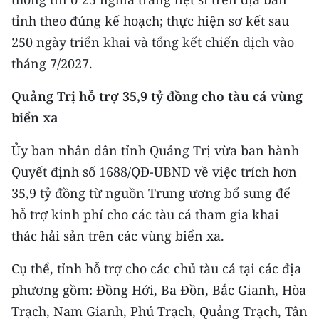
CHƯƠNG TRÌNH OCOP - MỖI XÃ
tỉnh theo đúng kế hoạch; thực hiện sơ kết sau
MỘT SẢN PHẨM
250 ngày triển khai và tổng kết chiến dịch vào
tháng 7/2027.
RADIO
Quảng Trị hỗ trợ 35,9 tỷ đồng cho tàu cá vùng
MEDIA CENTER
biển xa
E-Magazine
Ủy ban nhân dân tỉnh Quảng Trị vừa ban hành
Video
Quyết định số 1688/QĐ-UBND về việc trích hơn
35,9 tỷ đồng từ nguồn Trung ương bổ sung để
Media Chính trị
hỗ trợ kinh phí cho các tàu cá tham gia khai
Media Kinh tế
thác hải sản trên các vùng biển xa.
Media Văn hóa
Cụ thể, tỉnh hỗ trợ cho các chủ tàu cá tại các địa
phương gồm: Đồng Hới, Ba Đồn, Bắc Gianh, Hòa
Media Xã hội
Trạch, Nam Gianh, Phú Trạch, Quảng Trạch, Tân