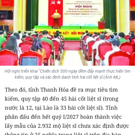
THỂ THAO
GIÁO DỤC
Y TẾ
KHOA HỌC - CÔNG NGHỆ
MÔI TRƯỜNG
Hội nghị triển khai “Chiến dịch 500 ngày đêm đẩy mạnh thực hiện tìm
kiếm, quy tập và xác định danh tính hài cốt liệt sĩ (Ảnh ML)
BẠN ĐỌC
Theo đó, tỉnh Thanh Hóa đề ra mục tiêu tìm
KIỂM CHỨNG THÔNG TIN
kiếm, quy tập 40 đến 45 hài cốt liệt sĩ (trong
nước là 12, tại Lào là 33 hài cốt liệt sĩ). Tỉnh
TRI THỨC CHUYÊN SÂU
phấn đấu đến hết quý I/2027 hoàn thành việc
54 DÂN TỘC VIỆT NAM
lấy mẫu của 2.932 mộ liệt sĩ chưa xác định được
thông tin ở 25 nghĩa trang liệt sĩ trên địa bàn