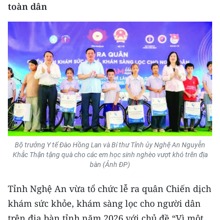
toàn dân
CHUYÊN ĐỀ
CÁC CHUYÊN TRANG
VỀ BÁO NHÂN DÂN
THỜI NAY
NHÂN DÂN CUỐI TUẦN
Bộ trưởng Y tế Đào Hồng Lan và Bí thư Tỉnh ủy Nghệ An Nguyễn
NHÂN DÂN HẰNG THÁNG
Khắc Thận tặng quà cho các em học sinh nghèo vượt khó trên địa
bàn (Ảnh ĐP)
MUA BÁO
Tỉnh Nghệ An vừa tổ chức lễ ra quân Chiến dịch
ĐỌC BÁO IN
khám sức khỏe, khám sàng lọc cho người dân
trên địa bàn tỉnh năm 2026 với chủ đề “Vì một