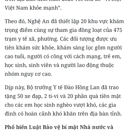
ENGLISH
Việt Nam khỏe mạnh”.
中文
Theo đó, Nghệ An đã thiết lập 20 khu vực khám
trọng điểm cùng sự tham gia đồng loạt của 475
FRANÇAIS
trạm y tế xã, phường. Các đối tượng được ưu
РУССКИЙ
tiên khám sức khỏe, khám sàng lọc gồm người
cao tuổi, người có công với cách mạng, trẻ em,
ESPAÑOL
học sinh, sinh viên và người lao động thuộc
nhóm nguy cơ cao.
한국어
Dịp này, Bộ trưởng Y tế Đào Hồng Lan đã trao
tặng 50 xe đạp, 2 ti-vi và 20 phần quà tiền mặt
cho các em học sinh nghèo vượt khó, các gia
đình có hoàn cảnh khó khăn trên địa bàn tỉnh.
Phổ biến Luật Bảo vệ bí mật Nhà nước và