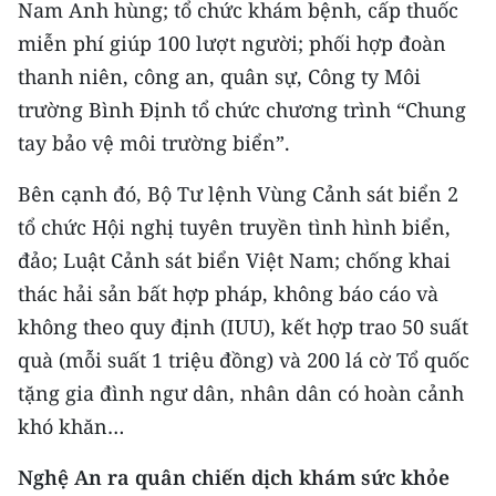
Nam Anh hùng; tổ chức khám bệnh, cấp thuốc
TIN MỚI
miễn phí giúp 100 lượt người; phối hợp đoàn
TIN ĐỊA PHƯƠNG
thanh niên, công an, quân sự, Công ty Môi
trường Bình Định tổ chức chương trình “Chung
Trung du và miền núi phía Bắc
tay bảo vệ môi trường biển”.
Đồng bằng sông Hồng
Bên cạnh đó, Bộ Tư lệnh Vùng Cảnh sát biển 2
Bắc Trung Bộ
tổ chức Hội nghị tuyên truyền tình hình biển,
đảo; Luật Cảnh sát biển Việt Nam; chống khai
Duyên hải Nam Trung Bộ và Tây
thác hải sản bất hợp pháp, không báo cáo và
Nguyên
không theo quy định (IUU), kết hợp trao 50 suất
Đông Nam Bộ
quà (mỗi suất 1 triệu đồng) và 200 lá cờ Tổ quốc
tặng gia đình ngư dân, nhân dân có hoàn cảnh
Đồng bằng sông Cửu Long
khó khăn…
Chuyên trang Hà Nội
Nghệ An ra quân chiến dịch khám sức khỏe
Chuyên trang TP. Hồ Chí Minh