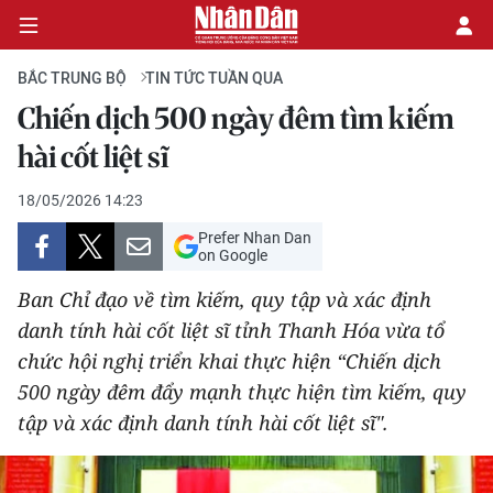
BẮC TRUNG BỘ
TIN TỨC TUẦN QUA
Chiến dịch 500 ngày đêm tìm kiếm
CHÍNH TRỊ
hài cốt liệt sĩ
KINH TẾ
18/05/2026 14:23
Prefer Nhan Dan
VĂN HÓA
on Google
Ban Chỉ đạo về tìm kiếm, quy tập và xác định
XÃ HỘI
danh tính hài cốt liệt sĩ tỉnh Thanh Hóa vừa tổ
chức hội nghị triển khai thực hiện “Chiến dịch
PHÁP LUẬT
500 ngày đêm đẩy mạnh thực hiện tìm kiếm, quy
DU LỊCH
tập và xác định danh tính hài cốt liệt sĩ".
THẾ GIỚI