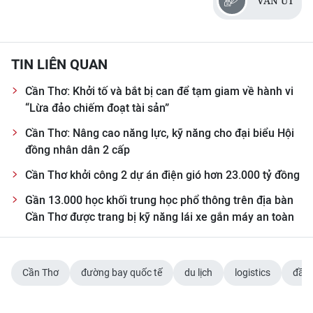
VĂN ÚT
CHUYÊN ĐỀ
CÁC CHUYÊN TRANG
TIN LIÊN QUAN
Cần Thơ: Khởi tố và bắt bị can để tạm giam về hành vi
VỀ BÁO NHÂN DÂN
“Lừa đảo chiếm đoạt tài sản”
Cần Thơ: Nâng cao năng lực, kỹ năng cho đại biểu Hội
THỜI NAY
đồng nhân dân 2 cấp
NHÂN DÂN CUỐI TUẦN
Cần Thơ khởi công 2 dự án điện gió hơn 23.000 tỷ đồng
Gần 13.000 học khối trung học phổ thông trên địa bàn
NHÂN DÂN HẰNG THÁNG
Cần Thơ được trang bị kỹ năng lái xe gắn máy an toàn
MUA BÁO
Cần Thơ
đường bay quốc tế
du lịch
logistics
đầu 
ĐỌC BÁO IN