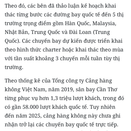
Media Pháp luật
Theo đó, các bên đã thảo luận kế hoạch khai
thác từng bước các đường bay quốc tế đến 5 thị
Media Du lịch
trường trọng điểm gồm Hàn Quốc, Malaysia,
Media Thế giới
Nhật Bản, Trung Quốc và Đài Loan (Trung
Quốc). Các chuyến bay dự kiến được triển khai
Media Thể thao
theo hình thức charter hoặc khai thác theo mùa
Media Giáo dục
với tần suất khoảng 3 chuyến mỗi tuần tùy thị
trường.
Media Y tế
Media Khoa học - Công nghệ
Theo thống kê của Tổng công ty Cảng hàng
không Việt Nam, năm 2019, sân bay Cần Thơ
Media Môi trường
từng phục vụ hơn 1,3 triệu lượt khách, trong đó
Ảnh
có gần 58.000 lượt khách quốc tế. Tuy nhiên
đến năm 2025, cảng hàng không này chưa ghi
Infographic
nhận trở lại các chuyến bay quốc tế trực tiếp.