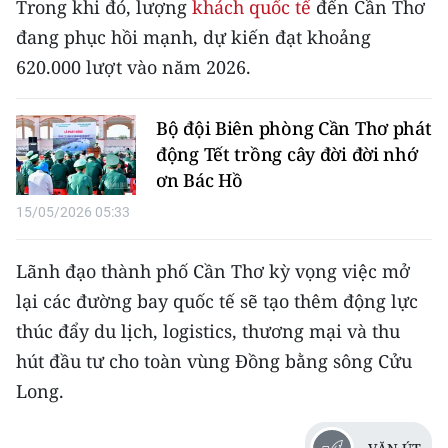
Trong khi đó, lượng
khách quốc tế
đến Cần Thơ
TIN MỚI
đang phục hồi mạnh, dự kiến đạt khoảng
620.000 lượt vào năm 2026.
TIN ĐỊA PHƯƠNG
Trung du và miền núi phía Bắc
Bộ đội Biên phòng Cần Thơ phát
động Tết trồng cây đời đời nhớ
Đồng bằng sông Hồng
ơn Bác Hồ
Bắc Trung Bộ
15/05/2026 05:33
Duyên hải Nam Trung Bộ và Tây
Nguyên
Lãnh đạo thành phố Cần Thơ kỳ vọng việc mở
lại các đường bay quốc tế sẽ tạo thêm động lực
Đông Nam Bộ
thúc đẩy du lịch, logistics, thương mại và thu
Đồng bằng sông Cửu Long
hút đầu tư cho toàn vùng Đồng bằng sông Cửu
Long.
Chuyên trang Hà Nội
Chuyên trang TP. Hồ Chí Minh