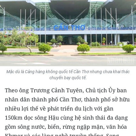
THỂ THAO
GIÁO DỤC
Y TẾ
KHOA HỌC - CÔNG NGHỆ
MÔI TRƯỜNG
Mặc dù là Cảng hàng không quốc tế Cần Thơ nhưng chưa khai thác
chuyến bay quốc tế.
BẠN ĐỌC
Theo ông Trương Cảnh Tuyên, Chủ tịch Ủy ban
KIỂM CHỨNG THÔNG TIN
nhân dân thành phố Cần Thơ, thành phố sở hữu
nhiều lợi thế về phát triển du lịch với gần
TRI THỨC CHUYÊN SÂU
150km dọc sông Hậu cùng hệ sinh thái đa dạng
54 DÂN TỘC VIỆT NAM
gồm sông nước, biển, rừng ngập mặn, văn hóa
Khmer và các làng nghề truyền thống. Song