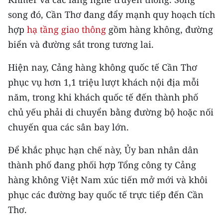
CHƯƠNG TRÌNH OCOP - MỖI XÃ
song đó, Cần Thơ đang đẩy mạnh quy hoạch tích
MỘT SẢN PHẨM
hợp
hạ tầng giao thông
gồm hàng không, đường
biển và đường sắt trong tương lai.
RADIO
Hiện nay, Cảng hàng không quốc tế Cần Thơ
MEDIA CENTER
phục vụ hơn 1,1 triệu lượt khách nội địa mỗi
E-Magazine
năm, trong khi khách quốc tế đến thành phố
chủ yếu phải di chuyển bằng đường bộ hoặc nối
Video
chuyến qua các sân bay lớn.
Media Chính trị
Để khắc phục hạn chế này, Ủy ban nhân dân
Media Kinh tế
thành phố đang phối hợp Tổng công ty Cảng
hàng không Việt Nam xúc tiến mở mới và khôi
Media Văn hóa
phục các đường bay quốc tế trực tiếp đến Cần
Media Xã hội
Thơ.