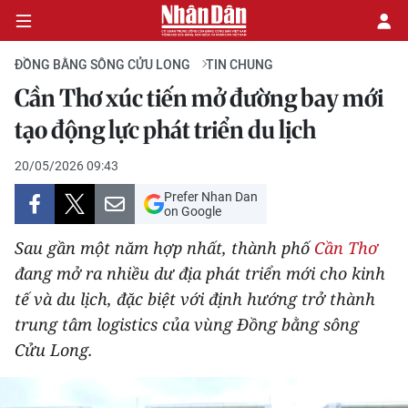
ĐỒNG BẰNG SÔNG CỬU LONG
TIN CHUNG
Cần Thơ xúc tiến mở đường bay mới
CHÍNH TRỊ
tạo động lực phát triển du lịch
KINH TẾ
20/05/2026 09:43
Prefer Nhan Dan
VĂN HÓA
on Google
Sau gần một năm hợp nhất, thành phố
Cần Thơ
XÃ HỘI
đang mở ra nhiều dư địa phát triển mới cho kinh
tế và du lịch, đặc biệt với định hướng trở thành
PHÁP LUẬT
trung tâm logistics của vùng Đồng bằng sông
DU LỊCH
Cửu Long.
THẾ GIỚI