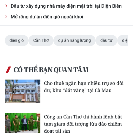
Đầu tư xây dựng nhà máy điện mặt trời tại Điện Biên
CHUYÊN ĐỀ
Mở rộng dự án điện gió ngoài khơi
CÁC CHUYÊN TRANG
điện gió
Cần Thơ
dự án năng lượng
đầu tư
điện 
VỀ BÁO NHÂN DÂN
THỜI NAY
CÓ THỂ BẠN QUAN TÂM
NHÂN DÂN CUỐI TUẦN
Cho thuê ngắn hạn nhiều trụ sở dôi
NHÂN DÂN HẰNG THÁNG
dư, khu “đất vàng” tại Cà Mau
MUA BÁO
Công an Cần Thơ thi hành lệnh bắt
ĐỌC BÁO IN
tạm giam đối tượng lừa đảo chiếm
đoạt tài sản