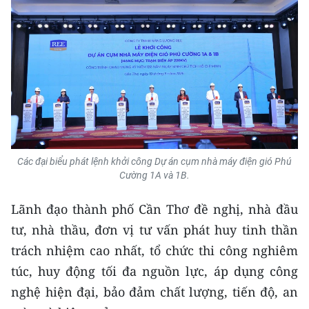
Media Pháp luật
Media Du lịch
Media Thế giới
Media Thể thao
Media Giáo dục
Media Y tế
Các đại biểu phát lệnh khởi công Dự án cụm nhà máy điện gió Phú
Cường 1A và 1B.
Media Khoa học - Công nghệ
Lãnh đạo thành phố Cần Thơ đề nghị, nhà đầu
Media Môi trường
tư, nhà thầu, đơn vị tư vấn phát huy tinh thần
Ảnh
trách nhiệm cao nhất, tổ chức thi công nghiêm
túc, huy động tối đa nguồn lực, áp dụng công
Infographic
nghệ hiện đại, bảo đảm chất lượng, tiến độ, an