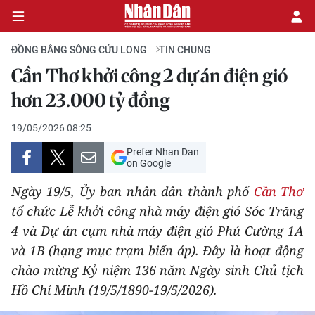
ĐỒNG BẰNG SÔNG CỬU LONG
TIN CHUNG
Cần Thơ khởi công 2 dự án điện gió
CHÍNH TRỊ
hơn 23.000 tỷ đồng
KINH TẾ
19/05/2026 08:25
Prefer Nhan Dan
VĂN HÓA
on Google
Ngày 19/5, Ủy ban nhân dân thành phố
Cần Thơ
XÃ HỘI
tổ chức Lễ khởi công nhà máy điện gió Sóc Trăng
4 và Dự án cụm nhà máy điện gió Phú Cường 1A
PHÁP LUẬT
và 1B (hạng mục trạm biến áp). Đây là hoạt động
DU LỊCH
chào mừng Kỷ niệm 136 năm Ngày sinh Chủ tịch
Hồ Chí Minh (19/5/1890-19/5/2026).
THẾ GIỚI