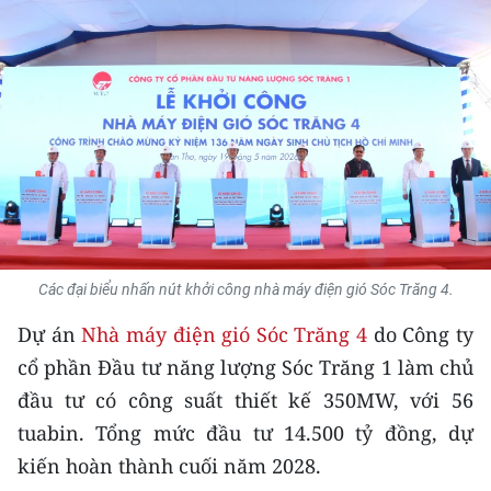
THỂ THAO
GIÁO DỤC
Y TẾ
KHOA HỌC - CÔNG NGHỆ
MÔI TRƯỜNG
BẠN ĐỌC
Các đại biểu nhấn nút khởi công nhà máy điện gió Sóc Trăng 4.
Dự án
Nhà máy điện gió Sóc Trăng 4
do Công ty
KIỂM CHỨNG THÔNG TIN
cổ phần Đầu tư năng lượng Sóc Trăng 1 làm chủ
TRI THỨC CHUYÊN SÂU
đầu tư có công suất thiết kế 350MW, với 56
tuabin. Tổng mức đầu tư 14.500 tỷ đồng, dự
54 DÂN TỘC VIỆT NAM
kiến hoàn thành cuối năm 2028.