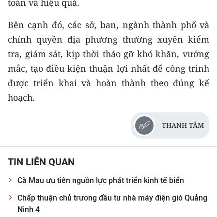
toàn và hiệu quả.
TIN MỚI
Bên cạnh đó, các sở, ban, ngành thành phố và
TIN ĐỊA PHƯƠNG
chính quyền địa phương thường xuyên kiểm
tra, giám sát, kịp thời tháo gỡ khó khăn, vướng
Trung du và miền núi phía Bắc
mắc, tạo điều kiện thuận lợi nhất để công trình
Đồng bằng sông Hồng
được triển khai và hoàn thành theo đúng kế
hoạch.
Bắc Trung Bộ
Duyên hải Nam Trung Bộ và Tây
THANH TÂM
Nguyên
Đông Nam Bộ
TIN LIÊN QUAN
Đồng bằng sông Cửu Long
Cà Mau ưu tiên nguồn lực phát triển kinh tế biển
Chuyên trang Hà Nội
Chấp thuận chủ trương đầu tư nhà máy điện gió Quảng
Ninh 4
Chuyên trang TP. Hồ Chí Minh