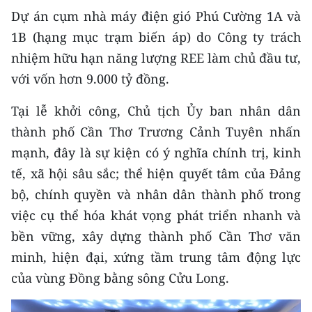
CHƯƠNG TRÌNH OCOP - MỖI XÃ
Dự án cụm nhà máy điện gió Phú Cường 1A và
MỘT SẢN PHẨM
1B (hạng mục trạm biến áp) do Công ty trách
nhiệm hữu hạn năng lượng REE làm chủ đầu tư,
RADIO
với vốn hơn 9.000 tỷ đồng.
MEDIA CENTER
Tại lễ khởi công, Chủ tịch Ủy ban nhân dân
thành phố Cần Thơ Trương Cảnh Tuyên nhấn
E-Magazine
mạnh, đây là sự kiện có ý nghĩa chính trị, kinh
Video
tế, xã hội sâu sắc; thể hiện quyết tâm của Đảng
bộ, chính quyền và nhân dân thành phố trong
Media Chính trị
việc cụ thể hóa khát vọng phát triển nhanh và
Media Kinh tế
bền vững, xây dựng thành phố Cần Thơ văn
minh, hiện đại, xứng tầm trung tâm động lực
Media Văn hóa
của vùng Đồng bằng sông Cửu Long.
Media Xã hội