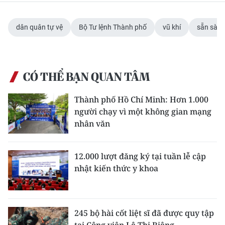
dân quân tự vệ
Bộ Tư lệnh Thành phố
vũ khí
sẵn sàng
CÓ THỂ BẠN QUAN TÂM
Thành phố Hồ Chí Minh: Hơn 1.000
người chạy vì một không gian mạng
nhân văn
12.000 lượt đăng ký tại tuần lễ cập
nhật kiến thức y khoa
245 bộ hài cốt liệt sĩ đã được quy tập