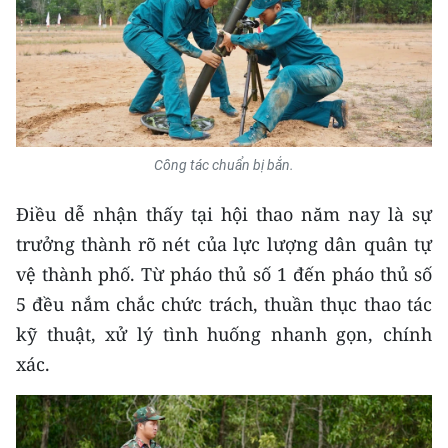
ENGLISH
中文
FRANÇAIS
РУССКИЙ
Công tác chuẩn bị bắn.
ESPAÑOL
Điều dễ nhận thấy tại hội thao năm nay là sự
trưởng thành rõ nét của lực lượng dân quân tự
한국어
vệ thành phố. Từ pháo thủ số 1 đến pháo thủ số
5 đều nắm chắc chức trách, thuần thục thao tác
kỹ thuật, xử lý tình huống nhanh gọn, chính
xác.