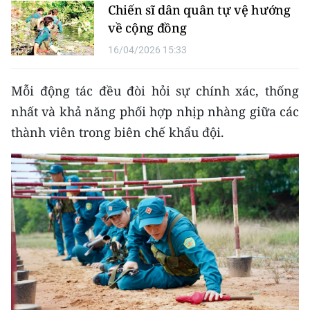
Chiến sĩ dân quân tự vệ hướng
TIN MỚI
về cộng đồng
TIN ĐỊA PHƯƠNG
16/04/2026 15:33
Trung du và miền núi phía Bắc
Mỗi động tác đều đòi hỏi sự chính xác, thống
Đồng bằng sông Hồng
nhất và khả năng phối hợp nhịp nhàng giữa các
thành viên trong biên chế khẩu đội.
Bắc Trung Bộ
Duyên hải Nam Trung Bộ và Tây
Nguyên
Đông Nam Bộ
Đồng bằng sông Cửu Long
Chuyên trang Hà Nội
Chuyên trang TP. Hồ Chí Minh