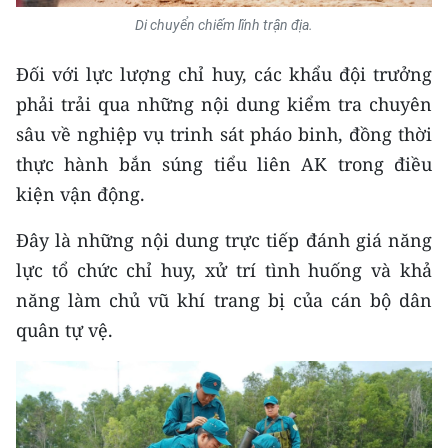
Di chuyển chiếm lĩnh trận địa.
CHUYÊN ĐỀ
Đối với lực lượng chỉ huy, các khẩu đội trưởng
CÁC CHUYÊN TRANG
phải trải qua những nội dung kiểm tra chuyên
sâu về nghiệp vụ trinh sát pháo binh, đồng thời
VỀ BÁO NHÂN DÂN
thực hành bắn súng tiểu liên AK trong điều
kiện vận động.
THỜI NAY
Đây là những nội dung trực tiếp đánh giá năng
NHÂN DÂN CUỐI TUẦN
lực tổ chức chỉ huy, xử trí tình huống và khả
năng làm chủ vũ khí trang bị của cán bộ dân
NHÂN DÂN HẰNG THÁNG
quân tự vệ.
MUA BÁO
ĐỌC BÁO IN