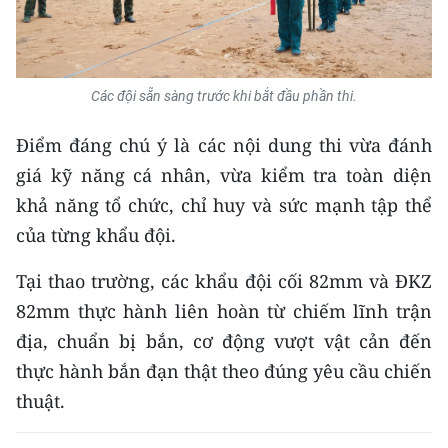
Media Pháp luật
Media Du lịch
Media Thế giới
Các đội sẵn sàng trước khi bắt đầu phần thi.
Media Thể thao
Điểm đáng chú ý là các nội dung thi vừa đánh
giá kỹ năng cá nhân, vừa kiểm tra toàn diện
Media Giáo dục
khả năng tổ chức, chỉ huy và sức mạnh tập thể
Media Y tế
của từng khẩu đội.
Media Khoa học - Công nghệ
Tại thao trường, các khẩu đội cối 82mm và ĐKZ
82mm thực hành liên hoàn từ chiếm lĩnh trận
Media Môi trường
địa, chuẩn bị bắn, cơ động vượt vật cản đến
Ảnh
thực hành bắn đạn thật theo đúng yêu cầu chiến
thuật.
Infographic