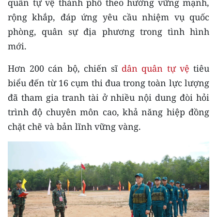
quân tự vệ thành phố theo hướng vững mạnh,
CHƯƠNG TRÌNH OCOP - MỖI XÃ
MỘT SẢN PHẨM
rộng khắp, đáp ứng yêu cầu nhiệm vụ quốc
phòng, quân sự địa phương trong tình hình
mới.
RADIO
Hơn 200 cán bộ, chiến sĩ
dân quân tự vệ
tiêu
MEDIA CENTER
biểu đến từ 16 cụm thi đua trong toàn lực lượng
E-Magazine
đã tham gia tranh tài ở nhiều nội dung đòi hỏi
trình độ chuyên môn cao, khả năng hiệp đồng
Video
chặt chẽ và bản lĩnh vững vàng.
Media Chính trị
Media Kinh tế
Media Văn hóa
Media Xã hội