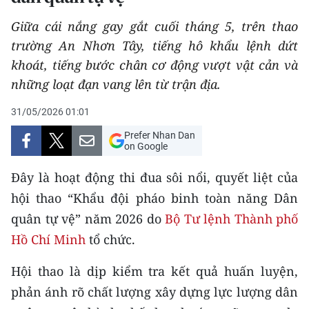
THỂ THAO
Giữa cái nắng gay gắt cuối tháng 5, trên thao
trường An Nhơn Tây, tiếng hô khẩu lệnh dứt
GIÁO DỤC
khoát, tiếng bước chân cơ động vượt vật cản và
những loạt đạn vang lên từ trận địa.
Y TẾ
31/05/2026 01:01
KHOA HỌC - CÔNG NGHỆ
Prefer Nhan Dan
on Google
MÔI TRƯỜNG
Đây là hoạt động thi đua sôi nổi, quyết liệt của
BẠN ĐỌC
hội thao “Khẩu đội pháo binh toàn năng Dân
KIỂM CHỨNG THÔNG TIN
quân tự vệ” năm 2026 do
Bộ Tư lệnh Thành phố
Hồ Chí Minh
tổ chức.
TRI THỨC CHUYÊN SÂU
Hội thao là dịp kiểm tra kết quả huấn luyện,
54 DÂN TỘC VIỆT NAM
phản ánh rõ chất lượng xây dựng lực lượng dân