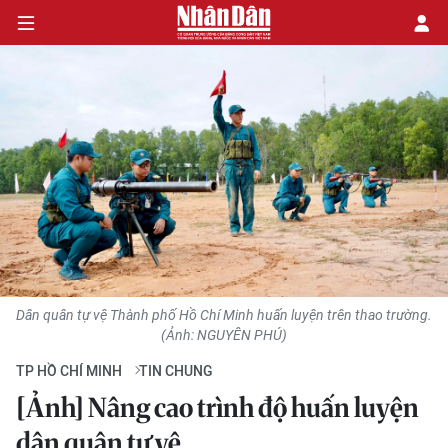
CHÍNH TRỊ
KINH TẾ
VĂN HÓA
XÃ HỘI
Dân quân tự vệ Thành phố Hồ Chí Minh huấn luyện trên thao trường.
PHÁP LUẬT
(Ảnh: NGUYÊN PHÚ)
TP HỒ CHÍ MINH
TIN CHUNG
DU LỊCH
[Ảnh] Nâng cao trình độ huấn luyện
THẾ GIỚI
dân quân tự vệ