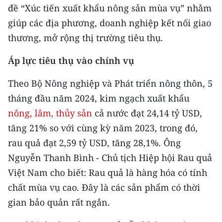
CHƯƠNG TRÌNH OCOP - MỖI XÃ
đề “Xúc tiến xuất khẩu nông sản mùa vụ” nhằm
MỘT SẢN PHẨM
giúp các địa phương, doanh nghiệp kết nối giao
thương, mở rộng thị trường tiêu thụ.
RADIO
Áp lực tiêu thụ vào chính vụ
MEDIA CENTER
Theo Bộ Nông nghiệp và Phát triển nông thôn, 5
E-Magazine
tháng đầu năm 2024, kim ngạch xuất khẩu
nông, lâm, thủy sản
cả nước đạt 24,14 tỷ USD,
Video
tăng 21% so với cùng kỳ năm 2023, trong đó,
Media Chính trị
rau quả đạt 2,59 tỷ USD, tăng 28,1%. Ông
Nguyễn Thanh Bình - Chủ tịch Hiệp hội Rau quả
Media Kinh tế
Việt Nam cho biết: Rau quả là hàng hóa có tính
Media Văn hóa
chất mùa vụ cao. Đây là các sản phẩm có thời
gian bảo quản rất ngắn.
Media Xã hội