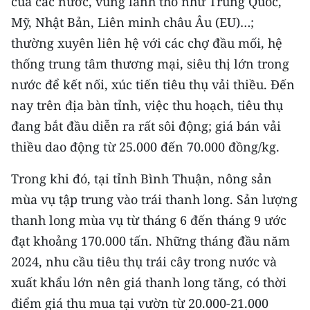
của các nước, vùng lãnh thổ như Trung Quốc,
Mỹ, Nhật Bản, Liên minh châu Âu (EU)…;
CHUYÊN ĐỀ
thường xuyên liên hệ với các chợ đầu mối, hệ
CÁC CHUYÊN TRANG
thống trung tâm thương mại, siêu thị lớn trong
nước để kết nối, xúc tiến tiêu thụ vải thiều. Đến
nay trên địa bàn tỉnh, việc thu hoạch, tiêu thụ
VỀ BÁO NHÂN DÂN
đang bắt đầu diễn ra rất sôi động; giá bán vải
THỜI NAY
thiều dao động từ 25.000 đến 70.000 đồng/kg.
NHÂN DÂN CUỐI TUẦN
Trong khi đó, tại tỉnh Bình Thuận, nông sản
mùa vụ tập trung vào trái thanh long. Sản lượng
NHÂN DÂN HẰNG THÁNG
thanh long mùa vụ từ tháng 6 đến tháng 9 ước
đạt khoảng 170.000 tấn. Những tháng đầu năm
MUA BÁO
2024, nhu cầu tiêu thụ trái cây trong nước và
ĐỌC BÁO IN
xuất khẩu lớn nên giá thanh long tăng, có thời
điểm giá thu mua tại vườn từ 20.000-21.000