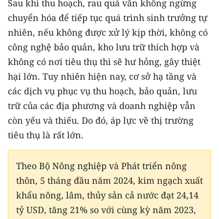
Sau khi thu hoạch, rau quả vẫn không ngừng
Media Pháp luật
chuyển hóa để tiếp tục quá trình sinh trưởng tự
Media Du lịch
nhiên, nếu không được xử lý kịp thời, không có
công nghệ bảo quản, kho lưu trữ thích hợp và
Media Thế giới
không có nơi tiêu thụ thì sẽ hư hỏng, gây thiệt
Media Thể thao
hại lớn. Tuy nhiên hiện nay, cơ sở hạ tầng và
Media Giáo dục
các dịch vụ phục vụ thu hoạch, bảo quản, lưu
trữ của các địa phương và doanh nghiệp vẫn
Media Y tế
còn yếu và thiếu. Do đó, áp lực về thị trường
Media Khoa học - Công nghệ
tiêu thụ là rất lớn.
Media Môi trường
Theo Bộ Nông nghiệp và Phát triển nông
Ảnh
thôn, 5 tháng đầu năm 2024, kim ngạch xuất
khẩu nông, lâm, thủy sản cả nước đạt 24,14
Infographic
tỷ USD, tăng 21% so với cùng kỳ năm 2023,