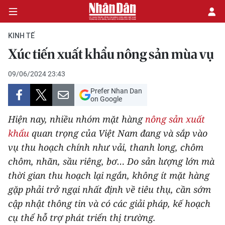
KINH TẾ
Xúc tiến xuất khẩu nông sản mùa vụ
CHÍNH TRỊ
09/06/2024 23:43
Prefer Nhan Dan
KINH TẾ
on Google
VĂN HÓA
Hiện nay, nhiều nhóm mặt hàng
nông sản xuất
khẩu
quan trọng của Việt Nam đang và sắp vào
XÃ HỘI
vụ thu hoạch chính như vải, thanh long, chôm
chôm, nhãn, sầu riêng, bơ… Do sản lượng lớn mà
PHÁP LUẬT
thời gian thu hoạch lại ngắn, không ít mặt hàng
gặp phải trở ngại nhất định về tiêu thụ, cần sớm
DU LỊCH
cập nhật thông tin và có các giải pháp, kế hoạch
THẾ GIỚI
cụ thể hỗ trợ phát triển thị trường.