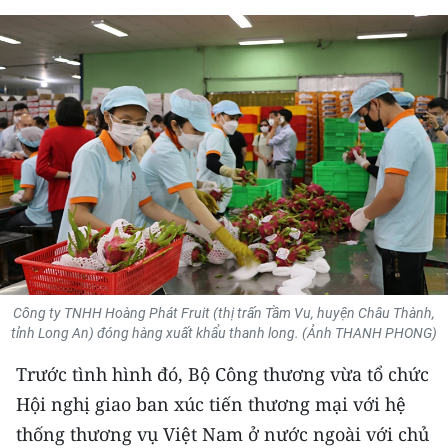
THỂ THAO
GIÁO DỤC
Y TẾ
KHOA HỌC - CÔNG NGHỆ
MÔI TRƯỜNG
BẠN ĐỌC
KIỂM CHỨNG THÔNG TIN
Công ty TNHH Hoàng Phát Fruit (thị trấn Tầm Vu, huyện Châu Thành,
tỉnh Long An) đóng hàng xuất khẩu thanh long. (Ảnh THANH PHONG)
TRI THỨC CHUYÊN SÂU
Trước tình hình đó, Bộ Công thương vừa tổ chức
Hội nghị giao ban xúc tiến thương mại với hệ
54 DÂN TỘC VIỆT NAM
thống thương vụ Việt Nam ở nước ngoài với chủ