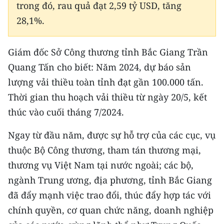
trong đó, rau quả đạt 2,59 tỷ USD, tăng
TIN MỚI
28,1%.
TIN ĐỊA PHƯƠNG
Giám đốc Sở Công thương tỉnh Bắc Giang Trần
Trung du và miền núi phía Bắc
Quang Tấn cho biết: Năm 2024, dự báo sản
Đồng bằng sông Hồng
lượng vải thiều toàn tỉnh đạt gần 100.000 tấn.
Thời gian thu hoạch vải thiều từ ngày 20/5, kết
Bắc Trung Bộ
thúc vào cuối tháng 7/2024.
Duyên hải Nam Trung Bộ và Tây
Ngay từ đầu năm, được sự hỗ trợ của các cục, vụ
Nguyên
thuộc Bộ Công thương, tham tán thương mại,
Đông Nam Bộ
thương vụ Việt Nam tại nước ngoài; các bộ,
Đồng bằng sông Cửu Long
ngành Trung ương, địa phương, tỉnh Bắc Giang
đã đẩy mạnh việc trao đổi, thúc đẩy hợp tác với
Chuyên trang Hà Nội
chính quyền, cơ quan chức năng, doanh nghiệp
Chuyên trang TP. Hồ Chí Minh