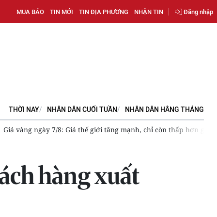
MUA BÁO
TIN MỚI
TIN ĐỊA PHƯƠNG
NHẬN TIN
Đăng nhập
THỜI NAY
NHÂN DÂN CUỐI TUẦN
NHÂN DÂN HẰNG THÁNG
ơn 6 triệu đồng/lượng
Khẩn trương hoàn thiện hạ tầng sạc điệ
hách hàng xuất