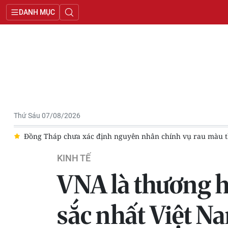
DANH MỤC
Thứ Sáu 07/08/2026
g
Sáng 7/8, giá bạc quay đầu giảm nhẹ
Giá vàng ngày 7/
KINH TẾ
VNA là thương h
sắc nhất Việt N