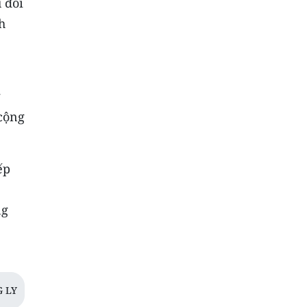
 đối
h
g
 cộng
ếp
ng
 LY