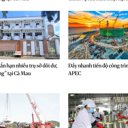
ắn hạn nhiều trụ sở dôi dư,
Đẩy nhanh tiến độ công trì
ng” tại Cà Mau
APEC