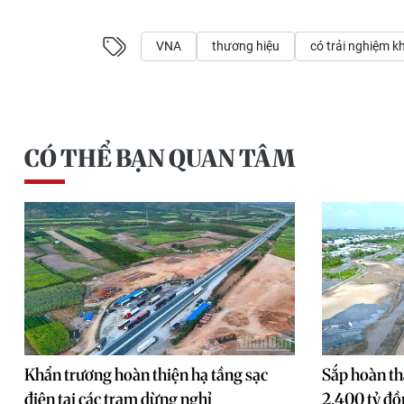
VNA
thương hiệu
có trải nghiệm 
CÓ THỂ BẠN QUAN TÂM
Khẩn trương hoàn thiện hạ tầng sạc
Sắp hoàn th
điện tại các trạm dừng nghỉ
2.400 tỷ đồ