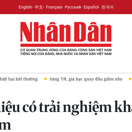
English
中文
Français
Русский
Español
한국어
8: Giá thế giới tăng mạnh, chỉ còn thấp hơn giá vàng trong nước h
iệu có trải nghiệm k
am