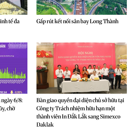
inh tế đa
Gấp rút kết nối sân bay Long Thành
 ngày 6/8:
Bàn giao quyền đại diện chủ sở hữu tại
ũy, chờ
Công ty Trách nhiệm hữu hạn một
thành viên In Đắk Lắk sang Simexco
Daklak