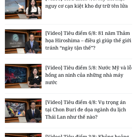
TIN MỚI
nguy cơ cạn kiệt kho dự trữ tên lửa
TIN ĐỊA PHƯƠNG
[Video] Tiêu điểm 6/8: 81 năm Thảm
Trung du và miền núi phía Bắc
họa Hiroshima – điều gì giúp thế giới
tránh “ngày tận thế”?
Đồng bằng sông Hồng
Bắc Trung Bộ
[Video] Tiêu điểm 5/8: Nước Mỹ và lỗ
Duyên hải Nam Trung Bộ và Tây
hổng an ninh của những nhà máy
Nguyên
nước
Đông Nam Bộ
[Video] Tiêu điểm 4/8: Vụ trọng án
Đồng bằng sông Cửu Long
tại Chon Buri đe dọa ngành du lịch
Thái Lan như thế nào?
Chuyên trang Hà Nội
Chuyên trang TP. Hồ Chí Minh
[Video] Tiêu điểm 3/8: Khủng hoảng