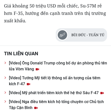
CHƯƠNG TRÌNH OCOP - MỖI XÃ
Giá khoảng 50 triệu USD mỗi chiếc, Su-57M rẻ
MỘT SẢN PHẨM
hơn F-35, hướng đến cạnh tranh trên thị trường
xuất khẩu.
RADIO
BÙI ĐỨC - TUẤN TÚ
MEDIA CENTER
E-Magazine
TIN LIÊN QUAN
Video
[Video] Ông Donald Trump công bố dự án phòng thủ tên
Media Chính trị
lửa Vòm Vàng
[Video] Tướng Mỹ tiết lộ thông số ấn tượng của tiêm
Media Kinh tế
kích F-47
Media Văn hóa
[Video] Mỹ phát triển tiêm kích thế hệ thứ Sáu F-47
Media Xã hội
[Video] Nga điều tiêm kích hộ tống chuyên cơ Chủ tịch
Tập Cận Bình