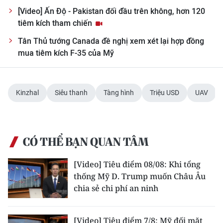
Media Pháp luật
[Video] Ấn Độ - Pakistan đối đầu trên không, hơn 120
tiêm kích tham chiến
Media Du lịch
Tân Thủ tướng Canada đề nghị xem xét lại hợp đồng
Media Thế giới
mua tiêm kích F-35 của Mỹ
Media Thể thao
Media Giáo dục
Kinzhal
Siêu thanh
Tàng hình
Triệu USD
UAV
Media Y tế
Media Khoa học - Công nghệ
CÓ THỂ BẠN QUAN TÂM
Media Môi trường
[Video] Tiêu điểm 08/08: Khi tổng
thống Mỹ D. Trump muốn Châu Âu
Ảnh
chia sẻ chi phí an ninh
Infographic
[Video] Tiêu điểm 7/8: Mỹ đối mặt