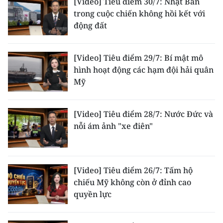
[Video] Tiêu điểm 30/7: Nhật Bản
ENGLISH
trong cuộc chiến không hồi kết với
động đất
中文
FRANÇAIS
[Video] Tiêu điểm 29/7: Bí mật mô
hình hoạt động các hạm đội hải quân
РУССКИЙ
Mỹ
ESPAÑOL
[Video] Tiêu điểm 28/7: Nước Đức và
한국어
nỗi ám ảnh "xe điên"
[Video] Tiêu điểm 26/7: Tấm hộ
chiếu Mỹ không còn ở đỉnh cao
quyền lực