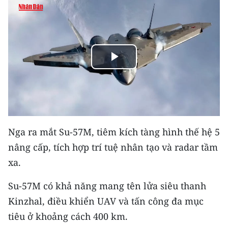
THỂ THAO
GIÁO DỤC
Y TẾ
Play
KHOA HỌC - CÔNG NGHỆ
Video
MÔI TRƯỜNG
Nga ra mắt Su-57M, tiêm kích tàng hình thế hệ 5
BẠN ĐỌC
nâng cấp, tích hợp trí tuệ nhân tạo và radar tầm
KIỂM CHỨNG THÔNG TIN
xa.
TRI THỨC CHUYÊN SÂU
Su-57M có khả năng mang tên lửa siêu thanh
Kinzhal, điều khiển UAV và tấn công đa mục
54 DÂN TỘC VIỆT NAM
tiêu ở khoảng cách 400 km.