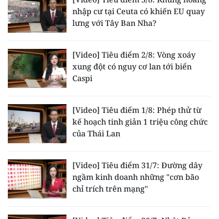
nhập cư tại Ceuta có khiến EU quay
CHUYÊN ĐỀ
lưng với Tây Ban Nha?
CÁC CHUYÊN TRANG
[Video] Tiêu điểm 2/8: Vòng xoáy
xung đột có nguy cơ lan tới biển
VỀ BÁO NHÂN DÂN
Caspi
THỜI NAY
[Video] Tiêu điểm 1/8: Phép thử từ
kế hoạch tinh giản 1 triệu công chức
NHÂN DÂN CUỐI TUẦN
của Thái Lan
NHÂN DÂN HẰNG THÁNG
[Video] Tiêu điểm 31/7: Đường dây
MUA BÁO
ngầm kinh doanh những "cơn bão
chỉ trích trên mạng"
ĐỌC BÁO IN