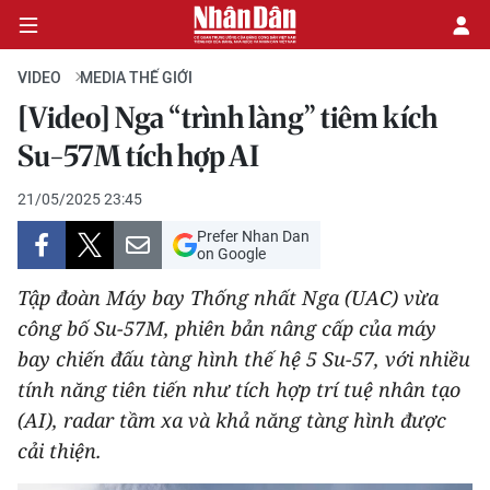
VIDEO
MEDIA THẾ GIỚI
[Video] Nga “trình làng” tiêm kích
CHÍNH TRỊ
Su-57M tích hợp AI
KINH TẾ
21/05/2025 23:45
Prefer Nhan Dan
VĂN HÓA
on Google
Tập đoàn Máy bay Thống nhất Nga (UAC) vừa
XÃ HỘI
công bố Su-57M, phiên bản nâng cấp của máy
bay chiến đấu tàng hình thế hệ 5 Su-57, với nhiều
PHÁP LUẬT
tính năng tiên tiến như tích hợp trí tuệ nhân tạo
DU LỊCH
(AI), radar tầm xa và khả năng tàng hình được
cải thiện.
THẾ GIỚI