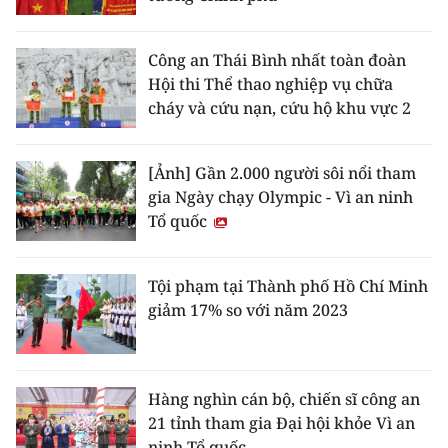
CHUYÊN ĐỀ
Công an Thái Bình nhất toàn đoàn
Hội thi Thể thao nghiệp vụ chữa
CÁC CHUYÊN TRANG
cháy và cứu nạn, cứu hộ khu vực 2
VỀ BÁO NHÂN DÂN
[Ảnh] Gần 2.000 người sôi nổi tham
gia Ngày chạy Olympic - Vì an ninh
THỜI NAY
Tổ quốc
NHÂN DÂN CUỐI TUẦN
Tội phạm tại Thành phố Hồ Chí Minh
NHÂN DÂN HẰNG THÁNG
giảm 17% so với năm 2023
MUA BÁO
ĐỌC BÁO IN
Hàng nghìn cán bộ, chiến sĩ công an
21 tỉnh tham gia Đại hội khỏe Vì an
ninh Tổ quốc