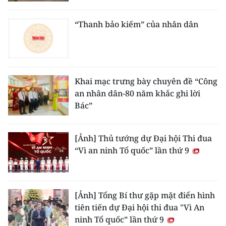
CHƯƠNG TRÌNH OCOP - MỖI XÃ
MỘT SẢN PHẨM
“Thanh bảo kiếm” của nhân dân
RADIO
MEDIA CENTER
Khai mạc trưng bày chuyên đề “Công
an nhân dân-80 năm khắc ghi lời
E-Magazine
Bác”
Video
[Ảnh] Thủ tướng dự Đại hội Thi đua
Media Chính trị
“Vì an ninh Tổ quốc” lần thứ 9
Media Kinh tế
Media Văn hóa
[Ảnh] Tổng Bí thư gặp mặt điển hình
tiên tiến dự Đại hội thi đua "Vì An
Media Xã hội
ninh Tổ quốc” lần thứ 9