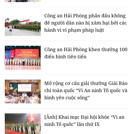
Media Pháp luật
Media Du lịch
Công an Hải Phòng phấn đấu không
để người dân nào bị xâm hại bởi các
Media Thế giới
hành vi vi phạm pháp luật
Media Thể thao
Công an Hải Phòng khen thưởng 100
Media Giáo dục
điển hình tiên tiến
Media Y tế
Media Khoa học - Công nghệ
Mở rộng cơ cấu giải thưởng Giải Báo
chí toàn quốc “Vì An ninh Tổ quốc và
Media Môi trường
bình yên cuộc sống”
Ảnh
[Ảnh] Khai mạc Đại hội khỏe “Vì an
Infographic
ninh Tổ quốc” lần thứ IX