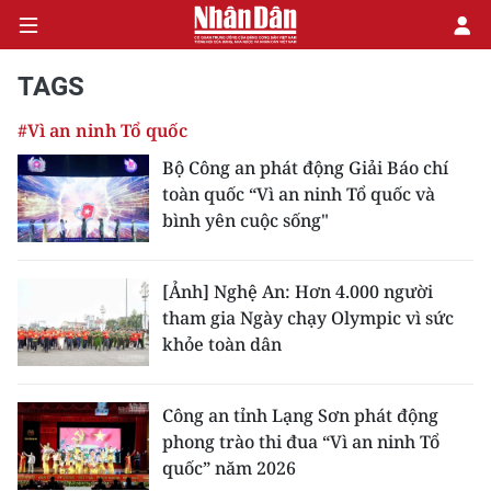
TAGS
#Vì an ninh Tổ quốc
CHÍNH TRỊ
Bộ Công an phát động Giải Báo chí
toàn quốc “Vì an ninh Tổ quốc và
KINH TẾ
bình yên cuộc sống"
VĂN HÓA
[Ảnh] Nghệ An: Hơn 4.000 người
XÃ HỘI
tham gia Ngày chạy Olympic vì sức
khỏe toàn dân
PHÁP LUẬT
DU LỊCH
Công an tỉnh Lạng Sơn phát động
phong trào thi đua “Vì an ninh Tổ
THẾ GIỚI
quốc” năm 2026