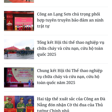
TIN MỚI
Công an Lạng Sơn chú trọng phối
TIN ĐỊA PHƯƠNG
hợp tuyên truyền bảo đảm an ninh
trật tự
Trung du và miền núi phía Bắc
Đồng bằng sông Hồng
Tổng kết Hội thi thể thao nghiệp vụ
chữa cháy và cứu nạn, cứu hộ toàn
Bắc Trung Bộ
quốc 2025
Duyên hải Nam Trung Bộ và Tây
Nguyên
Chung kết Hội thi Thể thao nghiệp
vụ chữa cháy và cứu nạn, cứu hộ
Đông Nam Bộ
toàn quốc năm 2025
Đồng bằng sông Cửu Long
Hai tập thể xuất sắc của Công an Đà
Chuyên trang Hà Nội
Nẵng đón nhận Cờ thi đua của Thủ
tướng Chính phủ
Chuyên trang TP. Hồ Chí Minh