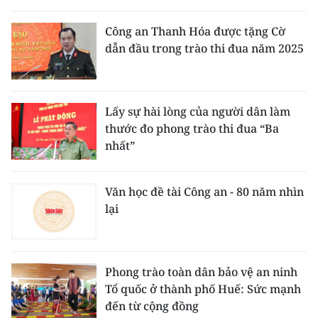
THỂ THAO
Công an Thanh Hóa được tặng Cờ
dẫn đầu trong trào thi đua năm 2025
GIÁO DỤC
Y TẾ
Lấy sự hài lòng của người dân làm
KHOA HỌC - CÔNG NGHỆ
thước đo phong trào thi đua “Ba
nhất”
MÔI TRƯỜNG
BẠN ĐỌC
Văn học đề tài Công an - 80 năm nhìn
lại
KIỂM CHỨNG THÔNG TIN
TRI THỨC CHUYÊN SÂU
Phong trào toàn dân bảo vệ an ninh
Tổ quốc ở thành phố Huế: Sức mạnh
54 DÂN TỘC VIỆT NAM
đến từ cộng đồng