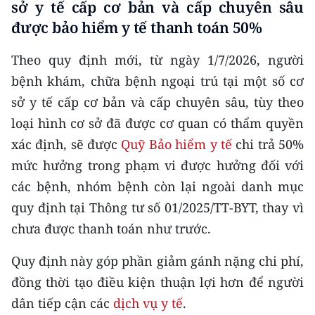
sở y tế cấp cơ bản và cấp chuyên sâu
CHƯƠNG TRÌNH OCOP - MỖI XÃ
MỘT SẢN PHẨM
được bảo hiểm y tế thanh toán 50%
Theo quy định mới, từ ngày 1/7/2026, người
RADIO
bệnh khám, chữa bệnh ngoại trú tại một số cơ
sở y tế cấp cơ bản và cấp chuyên sâu, tùy theo
MEDIA CENTER
loại hình cơ sở đã được cơ quan có thẩm quyền
E-Magazine
xác định, sẽ được
Quỹ Bảo hiểm y tế
chi trả 50%
mức hưởng trong phạm vi được hưởng đối với
Video
các bệnh, nhóm bệnh còn lại ngoài danh mục
Media Chính trị
quy định tại Thông tư số 01/2025/TT-BYT, thay vì
chưa được thanh toán như trước.
Media Kinh tế
Media Văn hóa
Quy định này góp phần giảm gánh nặng chi phí,
đồng thời tạo điều kiện thuận lợi hơn để người
Media Xã hội
dân tiếp cận các
dịch vụ y tế
.