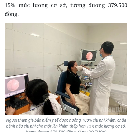
ENGLISH
15% mức lương cơ sở, tương đương 379.500
đồng.
中文
FRANÇAIS
РУССКИЙ
ESPAÑOL
한국어
Người tham gia bảo hiểm y tế được hưởng 100% chi phí khám, chữa
bệnh nếu chi phí cho một lần khám thấp hơn 15% mức lương cơ sở,