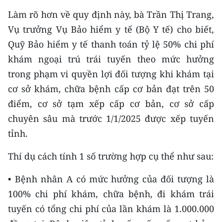
Media Pháp luật
Làm rõ hơn về quy định này, bà Trần Thị Trang,
Media Du lịch
Vụ trưởng Vụ Bảo hiểm y tế (Bộ Y tế) cho biết,
Quỹ Bảo hiểm y tế thanh toán tỷ lệ 50% chi phí
Media Thế giới
khám ngoại trú trái tuyến theo mức hưởng
Media Thể thao
trong phạm vi quyền lợi đối tượng khi khám tại
cơ sở khám, chữa bệnh cấp cơ bản đạt trên 50
Media Giáo dục
điểm, cơ sở tạm xếp cấp cơ bản, cơ sở cấp
Media Y tế
chuyên sâu mà trước 1/1/2025 được xếp tuyến
tỉnh.
Media Khoa học - Công nghệ
Thí dụ cách tính 1 số trường hợp cụ thể như sau:
Media Môi trường
• Bệnh nhân A có mức hưởng của đối tượng là
Ảnh
100% chi phí khám, chữa bệnh, đi khám trái
Infographic
tuyến có tổng chi phí của lần khám là 1.000.000