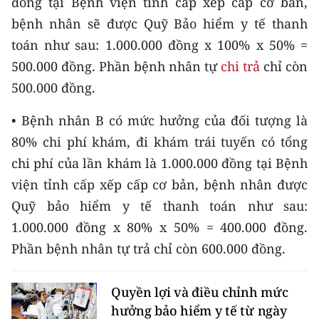
đồng tại Bệnh viện tỉnh cấp xếp cấp cơ bản,
TIN MỚI
bệnh nhân sẽ được Quỹ Bảo hiểm y tế thanh
toán như sau: 1.000.000 đồng x 100% x 50% =
TIN ĐỊA PHƯƠNG
500.000 đồng. Phần bệnh nhân tự
chi trả
chỉ còn
Trung du và miền núi phía Bắc
500.000 đồng.
Đồng bằng sông Hồng
• Bệnh nhân B có mức hưởng của đối tượng là
80% chi phí khám, đi khám trái tuyến có tổng
Bắc Trung Bộ
chi phí của lần khám là 1.000.000 đồng tại Bệnh
Duyên hải Nam Trung Bộ và Tây
viện tỉnh cấp xếp cấp cơ bản, bệnh nhân được
Nguyên
Quỹ bảo hiểm y tế thanh toán như sau:
Đông Nam Bộ
1.000.000 đồng x 80% x 50% = 400.000 đồng.
Phần bệnh nhân tự trả chỉ còn 600.000 đồng.
Đồng bằng sông Cửu Long
Chuyên trang Hà Nội
Quyền lợi và điều chỉnh mức
hưởng bảo hiểm y tế từ ngày
Chuyên trang TP. Hồ Chí Minh