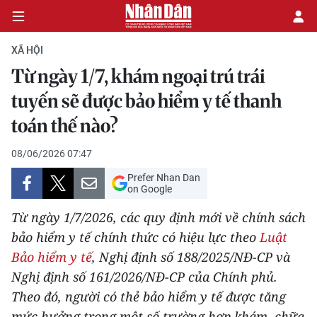
XÃ HỘI
Từ ngày 1/7, khám ngoại trú trái
CHÍNH TRỊ
tuyến sẽ được bảo hiểm y tế thanh
toán thế nào?
KINH TẾ
08/06/2026 07:47
VĂN HÓA
Prefer Nhan Dan
on Google
XÃ HỘI
Từ ngày 1/7/2026, các quy định mới về chính sách
PHÁP LUẬT
bảo hiểm y tế chính thức có hiệu lực theo
Luật
Bảo hiểm y tế
, Nghị định số 188/2025/NĐ-CP và
DU LỊCH
Nghị định số 161/2026/NĐ-CP của Chính phủ.
Theo đó, người có thẻ bảo hiểm y tế được tăng
THẾ GIỚI
mức hưởng trong một số trường hợp khám, chữa