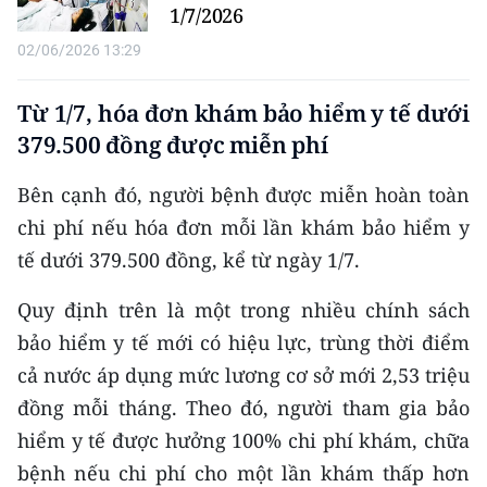
1/7/2026
CHUYÊN ĐỀ
02/06/2026 13:29
CÁC CHUYÊN TRANG
Từ 1/7, hóa đơn khám bảo hiểm y tế dưới
379.500 đồng được miễn phí
VỀ BÁO NHÂN DÂN
Bên cạnh đó, người bệnh được miễn hoàn toàn
THỜI NAY
chi phí nếu hóa đơn mỗi lần khám bảo hiểm y
tế dưới 379.500 đồng, kể từ ngày 1/7.
NHÂN DÂN CUỐI TUẦN
Quy định trên là một trong nhiều chính sách
NHÂN DÂN HẰNG THÁNG
bảo hiểm y tế mới có hiệu lực, trùng thời điểm
cả nước áp dụng mức lương cơ sở mới 2,53 triệu
MUA BÁO
đồng mỗi tháng. Theo đó, người tham gia bảo
ĐỌC BÁO IN
hiểm y tế được hưởng 100% chi phí khám, chữa
bệnh nếu chi phí cho một lần khám thấp hơn