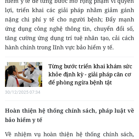
hiểm y tế để từng bước mở rộng phạm vi quyền
lợi, triển khai các giải pháp nhằm giảm gánh
CHUYÊN ĐỀ
nặng chi phí y tế cho người bệnh; Đẩy mạnh
CÁC CHUYÊN TRANG
ứng dụng công nghệ thông tin, chuyển đổi số,
tăng cường ứng dụng trí tuệ nhân tạo, cải cách
hành chính trong lĩnh vực bảo hiểm y tế.
VỀ BÁO NHÂN DÂN
THỜI NAY
Từng bước triển khai khám sức
khỏe định kỳ - giải pháp căn cơ
NHÂN DÂN CUỐI TUẦN
để phòng ngừa bệnh tật
NHÂN DÂN HẰNG THÁNG
30/12/2025 07:34
MUA BÁO
Hoàn thiện hệ thống chính sách, pháp luật về
bảo hiểm y tế
ĐỌC BÁO IN
Về nhiệm vụ hoàn thiện hệ thống chính sách,