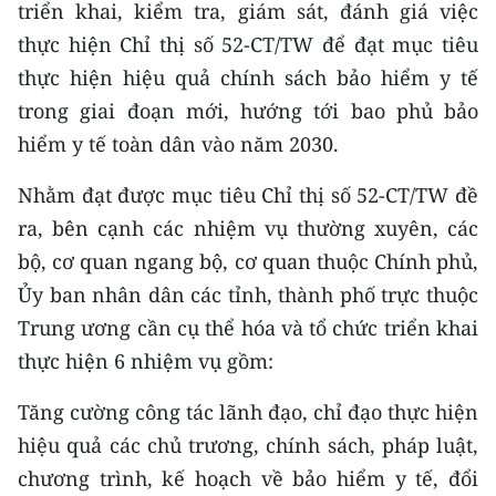
Media Pháp luật
triển khai, kiểm tra, giám sát, đánh giá việc
thực hiện Chỉ thị số 52-CT/TW để đạt mục tiêu
Media Du lịch
thực hiện hiệu quả chính sách bảo hiểm y tế
Media Thế giới
trong giai đoạn mới, hướng tới bao phủ bảo
hiểm y tế toàn dân vào năm 2030.
Media Thể thao
Nhằm đạt được mục tiêu Chỉ thị số 52-CT/TW đề
Media Giáo dục
ra, bên cạnh các nhiệm vụ thường xuyên, các
Media Y tế
bộ, cơ quan ngang bộ, cơ quan thuộc Chính phủ,
Ủy ban nhân dân các tỉnh, thành phố trực thuộc
Media Khoa học - Công nghệ
Trung ương cần cụ thể hóa và tổ chức triển khai
Media Môi trường
thực hiện 6 nhiệm vụ gồm:
Ảnh
Tăng cường công tác lãnh đạo, chỉ đạo thực hiện
hiệu quả các chủ trương, chính sách, pháp luật,
Infographic
chương trình, kế hoạch về bảo hiểm y tế, đổi