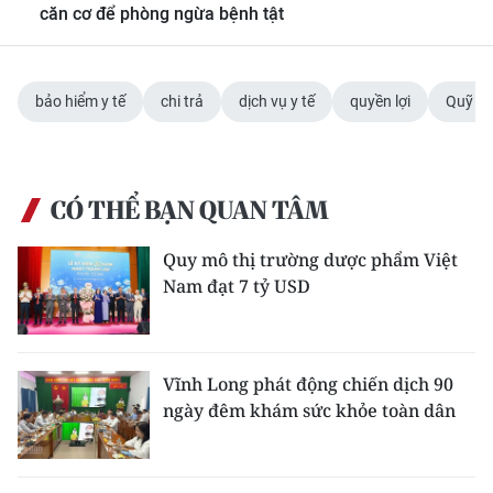
căn cơ để phòng ngừa bệnh tật
bảo hiểm y tế
chi trả
dịch vụ y tế
quyền lợi
Quỹ Bả
CÓ THỂ BẠN QUAN TÂM
Quy mô thị trường dược phẩm Việt
Nam đạt 7 tỷ USD
Vĩnh Long phát động chiến dịch 90
ngày đêm khám sức khỏe toàn dân