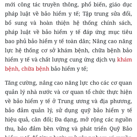
mới công tác truyền thông, phổ biến, giáo dục
TIN MỚI
pháp luật về bảo hiểm y tế; Tập trung sửa đổi,
TIN ĐỊA PHƯƠNG
bổ sung và hoàn thiện hệ thống chính sách,
pháp luật về bảo hiểm y tế đáp ứng mục tiêu
Trung du và miền núi phía Bắc
bao phủ bảo hiểm y tế toàn dân; Nâng cao năng
Đồng bằng sông Hồng
lực hệ thống cơ sở khám bệnh, chữa bệnh bảo
hiểm y tế và chất lượng cung ứng dịch vụ
khám
Bắc Trung Bộ
bệnh, chữa bệnh
bảo hiểm y tế;
Duyên hải Nam Trung Bộ và Tây
Nguyên
Tăng cường, nâng cao năng lực cho các cơ quan
quản lý nhà nước và cơ quan tổ chức thực hiện
Đông Nam Bộ
về bảo hiểm y tế ở Trung ương và địa phương,
Đồng bằng sông Cửu Long
bảo đảm quản lý, sử dụng quỹ bảo hiểm y tế
hiệu quả, cân đối; Đa dạng, mở rộng các nguồn
Chuyên trang Hà Nội
thu, bảo đảm bền vững và phát triển Quỹ Bảo
Chuyên trang TP. Hồ Chí Minh