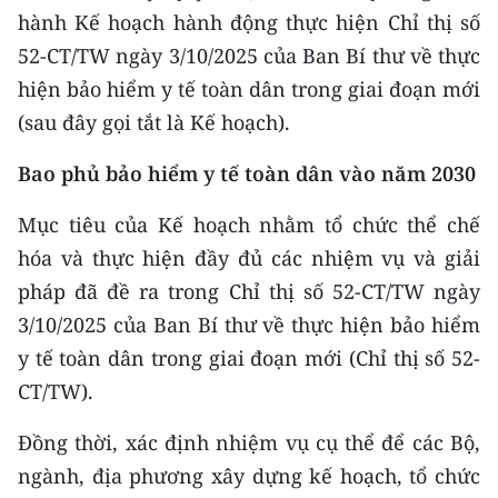
CHƯƠNG TRÌNH OCOP - MỖI XÃ
hành Kế hoạch hành động thực hiện Chỉ thị số
MỘT SẢN PHẨM
52-CT/TW ngày 3/10/2025 của Ban Bí thư về thực
hiện bảo hiểm y tế toàn dân trong giai đoạn mới
RADIO
(sau đây gọi tắt là Kế hoạch).
MEDIA CENTER
Bao phủ bảo hiểm y tế toàn dân vào năm 2030
E-Magazine
Mục tiêu của Kế hoạch nhằm tổ chức thể chế
hóa và thực hiện đầy đủ các nhiệm vụ và giải
Video
pháp đã đề ra trong Chỉ thị số 52-CT/TW ngày
Media Chính trị
3/10/2025 của Ban Bí thư về thực hiện bảo hiểm
y tế toàn dân trong giai đoạn mới (Chỉ thị số 52-
Media Kinh tế
CT/TW).
Media Văn hóa
Đồng thời, xác định nhiệm vụ cụ thể để các Bộ,
Media Xã hội
ngành, địa phương xây dựng kế hoạch, tổ chức