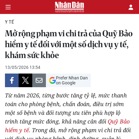
Y TẾ
Mở rộng phạm vi chi trả của Quỹ Bảo
CHÍNH TRỊ
hiểm y tế đối với một số dịch vụ y tế,
khám sức khỏe
KINH TẾ
13/05/2026 13:54
VĂN HÓA
Prefer Nhan Dan
on Google
XÃ HỘI
Từ năm 2026, từng bước tăng tỷ lệ, mức thanh
PHÁP LUẬT
toán cho phòng bệnh, chẩn đoán, điều trị sớm
một số bệnh và đối tượng ưu tiên phù hợp lộ
DU LỊCH
trình tăng mức đóng, khả năng cân đối
Quỹ Bảo
hiểm y tế
. Trong đó, mở rộng phạm vi chi trả đối
THẾ GIỚI
với dịch vụ phòng bệnh, dinh dưỡng, quản lý