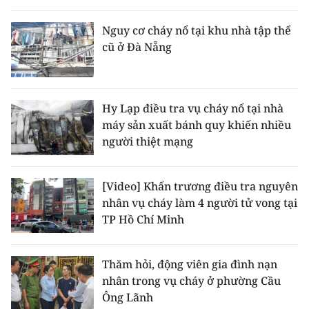
THỂ THAO
Nguy cơ cháy nổ tại khu nhà tập thể
cũ ở Đà Nẵng
GIÁO DỤC
Y TẾ
Hy Lạp điều tra vụ cháy nổ tại nhà
KHOA HỌC - CÔNG NGHỆ
máy sản xuất bánh quy khiến nhiều
người thiệt mạng
MÔI TRƯỜNG
BẠN ĐỌC
[Video] Khẩn trương điều tra nguyên
nhân vụ cháy làm 4 người tử vong tại
KIỂM CHỨNG THÔNG TIN
TP Hồ Chí Minh
TRI THỨC CHUYÊN SÂU
Thăm hỏi, động viên gia đình nạn
nhân trong vụ cháy ở phường Cầu
54 DÂN TỘC VIỆT NAM
Ông Lãnh