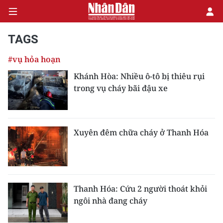
TAGS
#vụ hỏa hoạn
CHÍNH TRỊ
Khánh Hòa: Nhiều ô-tô bị thiêu rụi
trong vụ cháy bãi đậu xe
KINH TẾ
VĂN HÓA
Xuyên đêm chữa cháy ở Thanh Hóa
XÃ HỘI
PHÁP LUẬT
DU LỊCH
Thanh Hóa: Cứu 2 người thoát khỏi
ngôi nhà đang cháy
THẾ GIỚI