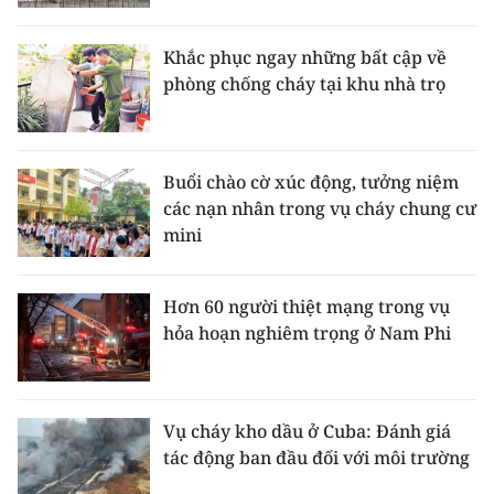
Media Pháp luật
Media Du lịch
Khắc phục ngay những bất cập về
phòng chống cháy tại khu nhà trọ
Media Thế giới
Media Thể thao
Buổi chào cờ xúc động, tưởng niệm
Media Giáo dục
các nạn nhân trong vụ cháy chung cư
mini
Media Y tế
Media Khoa học - Công nghệ
Hơn 60 người thiệt mạng trong vụ
hỏa hoạn nghiêm trọng ở Nam Phi
Media Môi trường
Ảnh
Vụ cháy kho dầu ở Cuba: Đánh giá
Infographic
tác động ban đầu đối với môi trường