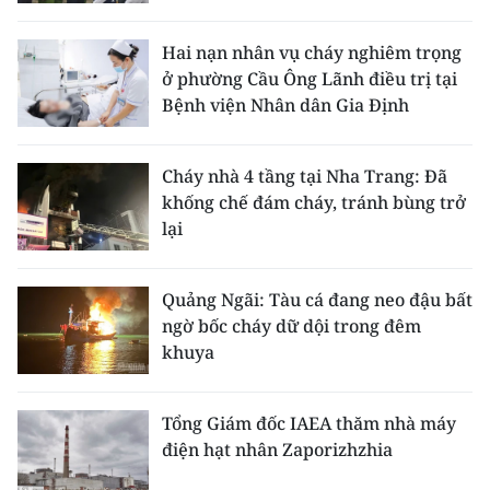
CHƯƠNG TRÌNH OCOP - MỖI XÃ
MỘT SẢN PHẨM
Hai nạn nhân vụ cháy nghiêm trọng
ở phường Cầu Ông Lãnh điều trị tại
Bệnh viện Nhân dân Gia Định
RADIO
MEDIA CENTER
Cháy nhà 4 tầng tại Nha Trang: Đã
khống chế đám cháy, tránh bùng trở
E-Magazine
lại
Video
Quảng Ngãi: Tàu cá đang neo đậu bất
Media Chính trị
ngờ bốc cháy dữ dội trong đêm
khuya
Media Kinh tế
Media Văn hóa
Tổng Giám đốc IAEA thăm nhà máy
điện hạt nhân Zaporizhzhia
Media Xã hội