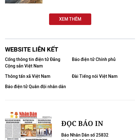
TIN MỚI
XEM THÊM
TIN ĐỊA PHƯƠNG
Trung du và miền núi phía Bắc
WEBSITE LIÊN KẾT
Đồng bằng sông Hồng
Cổng thông tin điện tử Đảng
Báo điện tử Chính phủ
Bắc Trung Bộ
Cộng sản Việt Nam
Duyên hải Nam Trung Bộ và Tây
Thông tấn xã Việt Nam
Đài Tiếng nói Việt Nam
Nguyên
Báo điện tử Quân đội nhân dân
Đông Nam Bộ
Đồng bằng sông Cửu Long
ĐỌC BÁO IN
Chuyên trang Hà Nội
Báo Nhân Dân số 25832
Chuyên trang TP. Hồ Chí Minh