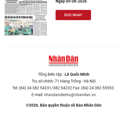
Ngày 09-08-2026
CHUYÊN ĐỀ
ĐỌC NGAY
CÁC CHUYÊN TRANG
VỀ BÁO NHÂN DÂN
THỜI NAY
NHÂN DÂN CUỐI TUẦN
Tổng Biên tập :
Lê Quốc Minh
Trụ sở chính: 71 Hàng Trống - Hà Nội
NHÂN DÂN HẰNG THÁNG
Tel: (84) 24 382 54231/382 54232 Fax: (84) 24 382 55593.
E-mail:
nhandandientu@nhandan.vn
MUA BÁO
©2026. Bản quyền thuộc về Báo Nhân Dân
ĐỌC BÁO IN