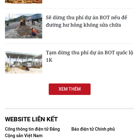
TIN MỚI
Sẽ dừng thu phí dự án BOT nếu để
TIN ĐỊA PHƯƠNG
đường hư hỏng không sửa chữa
Trung du và miền núi phía Bắc
Đồng bằng sông Hồng
Tạm dừng thu phí dự án BOT quốc lộ
1K
Bắc Trung Bộ
Duyên hải Nam Trung Bộ và Tây
Nguyên
XEM THÊM
Đông Nam Bộ
Đồng bằng sông Cửu Long
WEBSITE LIÊN KẾT
Chuyên trang Hà Nội
Cổng thông tin điện tử Đảng
Báo điện tử Chính phủ
Cộng sản Việt Nam
Chuyên trang TP. Hồ Chí Minh