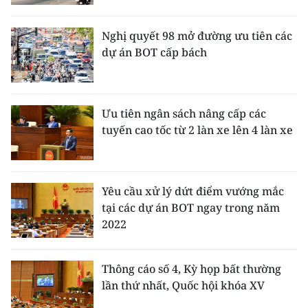
Media Pháp luật
Media Du lịch
Nghị quyết 98 mở đường ưu tiên các
dự án BOT cấp bách
Media Thế giới
Media Thể thao
Ưu tiên ngân sách nâng cấp các
Media Giáo dục
tuyến cao tốc từ 2 làn xe lên 4 làn xe
Media Y tế
Media Khoa học - Công nghệ
Yêu cầu xử lý dứt điểm vướng mắc
tại các dự án BOT ngay trong năm
Media Môi trường
2022
Ảnh
Thông cáo số 4, Kỳ họp bất thường
Infographic
lần thứ nhất, Quốc hội khóa XV