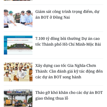
CHƯƠNG TRÌNH OCOP - MỖI XÃ
MỘT SẢN PHẨM
Giám sát công trình trọng điểm, dự
án BOT ở Đồng Nai
RADIO
MEDIA CENTER
7.100 tỷ đồng bồi thường Dự án cao
tốc Thành phố Hồ Chí Minh-Mộc Bài
E-Magazine
Video
Xây dựng cao tốc Gia Nghĩa-Chơn
Media Chính trị
Thành: Cần đánh giá kỹ tác động đến
các dự án BOT song hành
Media Kinh tế
Media Văn hóa
Tháo gỡ khó khăn cho các dự án BOT
giao thông thua lỗ
Media Xã hội