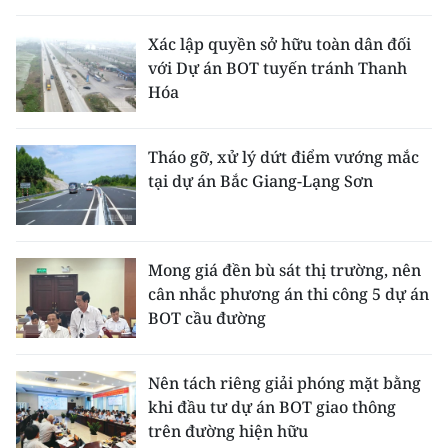
THỂ THAO
Xác lập quyền sở hữu toàn dân đối
với Dự án BOT tuyến tránh Thanh
GIÁO DỤC
Hóa
Y TẾ
Tháo gỡ, xử lý dứt điểm vướng mắc
KHOA HỌC - CÔNG NGHỆ
tại dự án Bắc Giang-Lạng Sơn
MÔI TRƯỜNG
BẠN ĐỌC
Mong giá đền bù sát thị trường, nên
cân nhắc phương án thi công 5 dự án
KIỂM CHỨNG THÔNG TIN
BOT cầu đường
TRI THỨC CHUYÊN SÂU
Nên tách riêng giải phóng mặt bằng
khi đầu tư dự án BOT giao thông
54 DÂN TỘC VIỆT NAM
trên đường hiện hữu