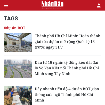
TAGS
#dự án BOT
CHÍNH TRỊ
Thành phố Hồ Chí Minh: Hoàn thành
giải tỏa dự án mở rộng Quốc lộ 13
KINH TẾ
trước ngày 31/7
VĂN HÓA
Đầu tư 16 nghìn tỷ đồng kéo dài đại
XÃ HỘI
lộ Võ Văn Kiệt nối Thành phố Hồ Chí
Minh sang Tây Ninh
PHÁP LUẬT
DU LỊCH
Đẩy nhanh tiến độ 4 dự án BOT giao
thông cửa ngõ Thành phố Hồ Chí
THẾ GIỚI
Minh