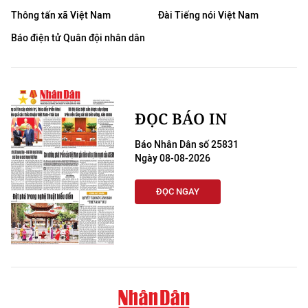
Thông tấn xã Việt Nam
Đài Tiếng nói Việt Nam
CHUYÊN ĐỀ
Báo điện tử Quân đội nhân dân
CÁC CHUYÊN TRANG
VỀ BÁO NHÂN DÂN
ĐỌC BÁO IN
THỜI NAY
Báo Nhân Dân số 25831
Ngày 08-08-2026
NHÂN DÂN CUỐI TUẦN
ĐỌC NGAY
NHÂN DÂN HẰNG THÁNG
MUA BÁO
ĐỌC BÁO IN