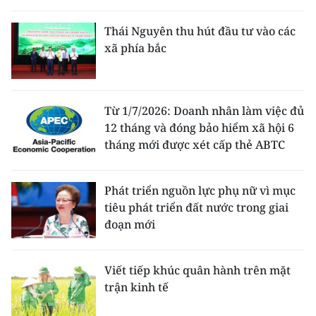
THỂ THAO
Thái Nguyên thu hút đầu tư vào các
xã phía bắc
GIÁO DỤC
Y TẾ
Từ 1/7/2026: Doanh nhân làm việc đủ
KHOA HỌC - CÔNG NGHỆ
12 tháng và đóng bảo hiểm xã hội 6
tháng mới được xét cấp thẻ ABTC
MÔI TRƯỜNG
BẠN ĐỌC
Phát triển nguồn lực phụ nữ vì mục
tiêu phát triển đất nước trong giai
KIỂM CHỨNG THÔNG TIN
đoạn mới
TRI THỨC CHUYÊN SÂU
Viết tiếp khúc quân hành trên mặt
trận kinh tế
54 DÂN TỘC VIỆT NAM