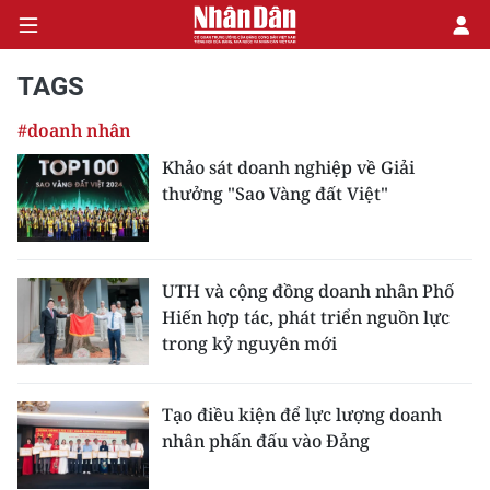
TAGS
#doanh nhân
CHÍNH TRỊ
Khảo sát doanh nghiệp về Giải
thưởng "Sao Vàng đất Việt"
KINH TẾ
VĂN HÓA
UTH và cộng đồng doanh nhân Phố
XÃ HỘI
Hiến hợp tác, phát triển nguồn lực
trong kỷ nguyên mới
PHÁP LUẬT
DU LỊCH
Tạo điều kiện để lực lượng doanh
nhân phấn đấu vào Đảng
THẾ GIỚI