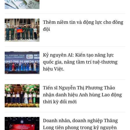
CHUYÊN ĐỀ
Thêm niềm tin và động lực cho đồng
CÁC CHUYÊN TRANG
đội
VỀ BÁO NHÂN DÂN
Kỷ nguyên AI: Kiến tạo năng lực
THỜI NAY
quốc gia, nâng tầm trí tuệ-thương
hiệu Việt.
NHÂN DÂN CUỐI TUẦN
NHÂN DÂN HẰNG THÁNG
Tiến sĩ Nguyễn Thị Phương Thảo
nhận danh hiệu Anh hùng Lao động
MUA BÁO
thời kỳ đổi mới
ĐỌC BÁO IN
Doanh nhân, doanh nghiệp Thăng
Long tiên phong trong kỷ nguyên