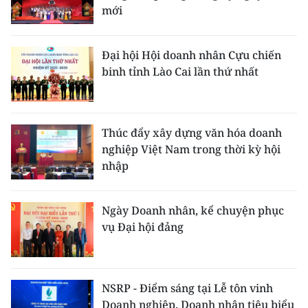
ENGLISH
mới
中文
Đại hội Hội doanh nhân Cựu chiến
binh tỉnh Lào Cai lần thứ nhất
FRANÇAIS
РУССКИЙ
Thúc đẩy xây dựng văn hóa doanh
ESPAÑOL
nghiệp Việt Nam trong thời kỳ hội
nhập
한국어
Ngày Doanh nhân, kể chuyện phục
vụ Đại hội đảng
NSRP - Điểm sáng tại Lễ tôn vinh
Doanh nghiệp, Doanh nhân tiêu biểu