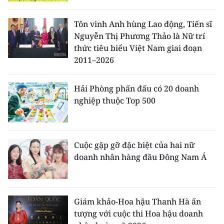
CHƯƠNG TRÌNH OCOP - MỖI XÃ
MỘT SẢN PHẨM
Tôn vinh Anh hùng Lao động, Tiến sĩ
Nguyễn Thị Phương Thảo là Nữ trí
thức tiêu biểu Việt Nam giai đoạn
RADIO
2011–2026
MEDIA CENTER
Hải Phòng phấn đấu có 20 doanh
E-Magazine
nghiệp thuộc Top 500
Video
Media Chính trị
Cuộc gặp gỡ đặc biệt của hai nữ
doanh nhân hàng đầu Đông Nam Á
Media Kinh tế
Media Văn hóa
Giám khảo-Hoa hậu Thanh Hà ấn
Media Xã hội
tượng với cuộc thi Hoa hậu doanh