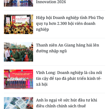
Innovation 2026
TIN MỚI
TIN ĐỊA PHƯƠNG
Hiệp hội Doanh nghiệp tỉnh Phú Thọ
quy tụ hơn 2.300 hội viên doanh
Trung du và miền núi phía Bắc
nghiệp
Đồng bằng sông Hồng
Thanh niên An Giang hăng hái lên
Bắc Trung Bộ
đường nhập ngũ
Duyên hải Nam Trung Bộ và Tây
Nguyên
Vĩnh Long: Doanh nghiệp là cầu nối
Đông Nam Bộ
tin cậy để tạo đà phát triển kinh tế-
xã hội
Đồng bằng sông Cửu Long
Chuyên trang Hà Nội
Anh lo ngại về sức hút đầu tư khi
điều chỉnh chính sách thuế
Chuyên trang TP. Hồ Chí Minh