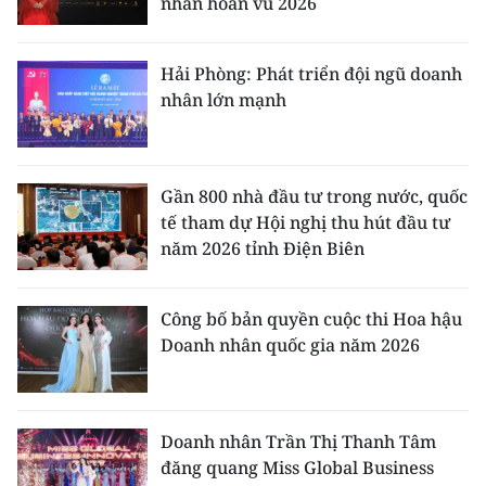
nhân hoàn vũ 2026
Media Pháp luật
Media Du lịch
Hải Phòng: Phát triển đội ngũ doanh
nhân lớn mạnh
Media Thế giới
Media Thể thao
Gần 800 nhà đầu tư trong nước, quốc
Media Giáo dục
tế tham dự Hội nghị thu hút đầu tư
Media Y tế
năm 2026 tỉnh Điện Biên
Media Khoa học - Công nghệ
Công bố bản quyền cuộc thi Hoa hậu
Media Môi trường
Doanh nhân quốc gia năm 2026
Ảnh
Infographic
Doanh nhân Trần Thị Thanh Tâm
đăng quang Miss Global Business